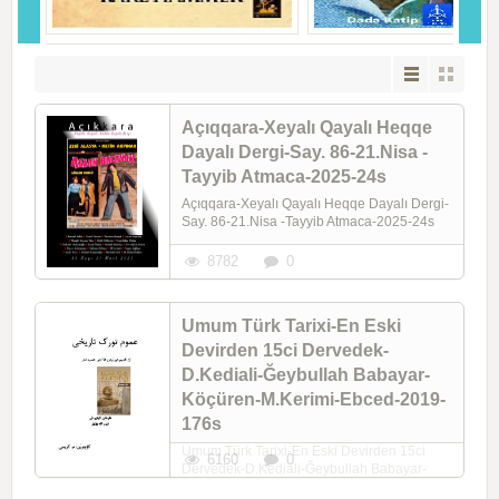
Açıqqara-Xeyalı Qayalı Heqqe
Dayalı Dergi-Say. 86-21.Nisa -
Tayyib Atmaca-2025-24s
Açıqqara-Xeyalı Qayalı Heqqe Dayalı Dergi-
Say. 86-21.Nisa -Tayyib Atmaca-2025-24s
8782
0
Umum Türk Tarixi-En Eski
Devirden 15ci Dervedek-
D.Kediali-Ğeybullah Babayar-
Köçüren-M.Kerimi-Ebced-2019-
176s
Umum Türk Tarixi-En Eski Devirden 15ci
6160
0
Dervedek-D.Kediali-Ğeybullah Babayar-
Köçüren-M.Kerimi-Ebced-2019-176s