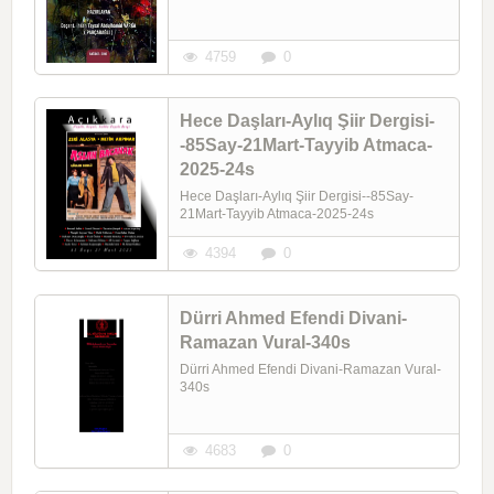
4759
0
Hece Daşları-Aylıq Şiir Dergisi-
-85Say-21Mart-Tayyib Atmaca-
2025-24s
Hece Daşları-Aylıq Şiir Dergisi--85Say-
21Mart-Tayyib Atmaca-2025-24s
4394
0
Dürri Ahmed Efendi Divani-
Ramazan Vural-340s
Dürri Ahmed Efendi Divani-Ramazan Vural-
340s
4683
0