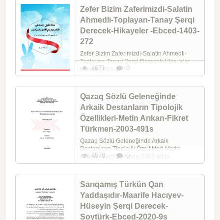
Zefer Bizim Zaferimizdi-Salatin
Ahmedli-Toplayan-Tanay Şerqi
Derecek-Hikayeler -Ebced-1403-
272
Zefer Bizim Zaferimizdi-Salatin Ahmedli-
Toplayan-Tanay Şerqi Derecek-Hikayeler -
4671
0
Ebced-1403-272
Qazaq Sözlü Geleneğinde
Arkaik Destanların Tipolojik
Özellikleri-Metin Arıkan-Fikret
Türkmen-2003-491s
Qazaq Sözlü Geleneğinde Arkaik
Destanların Tipolojik Özellikleri-Metin
4578
0
Arıkan-Fikret Türkmen-2003-491s
Sarıqamış Türkün Qan
Yaddaşıdır-Maarife Hacıyev-
Hüseyin Şerqi Derecek-
Soytürk-Ebced-2020-9s