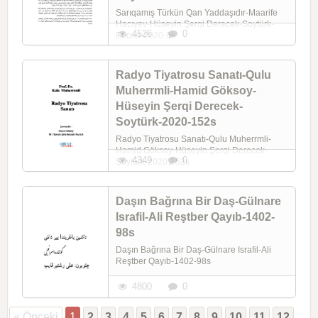
Sarıqamış Türkün Qan Yaddaşıdır-Maarife
Hacıyev-Hüseyin Şerqi Derecek-Soytürk-
4526
0
Ebced-2020-9s
Radyo Tiyatrosu Sanatı-Qulu
Muherrmli-Hamid Göksoy-
Hüseyin Şerqi Derecek-
Soytürk-2020-152s
Radyo Tiyatrosu Sanatı-Qulu Muherrmli-
Hamid Göksoy-Hüseyin Şerqi Derecek-
4349
0
Soytürk-2020-152s
Daşın Bağrına Bir Daş-Gülnare
Israfil-Ali Reştber Qayıb-1402-
98s
Daşın Bağrına Bir Daş-Gülnare Israfil-Ali
Reştber Qayıb-1402-98s
4800
0
« Önceki
1
2
3
4
5
6
7
8
9
10
11
12