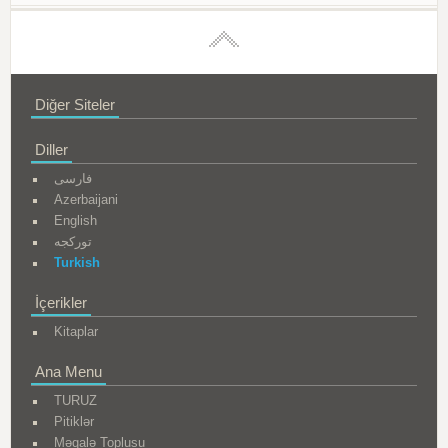
Diğer Siteler
Diller
فارسی
Azerbaijani
English
تورکجه
Turkish
İçerikler
Kitaplar
Ana Menu
TURUZ
Pitiklər
Məqalə Toplusu