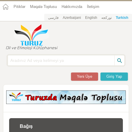
Pitiklər
Məqalə Toplusu
Hakkımızda
İletişim
فارسی
Azerbaijani
English
تورکجه
Turkish
Yeni Üye
Giriş Yap
Bağış