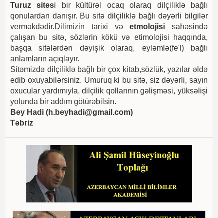
Turuz sites
i bir kültürəl ocaq olaraq dilçiliklə bağlı
qonulardan danışır. Bu sitə dilçiliklə bağlı dəyərli bilgilər
verməkdədir.Dilimizin tarixi və
etmolojisi
sahəsində
çalışan bu sitə, sözlərin kökü və etimolojisi haqqında,
başqa sitələrdən dəyişik olaraq, eyləmlə(fe'l) bağlı
anlamların açıqlayır.
Sitəmizdə dilçiliklə bağlı bir çox kitab,sözlük, yazılar əldə
edib oxuyabilərsiniz. Umuruq ki bu sitə, siz dəyərli, sayın
oxucular yardımıyla, dilçilik qollarının gəlişməsi, yüksəlişi
yolunda bir addım götürəbilsin.
Bey Hadi (
h.beyhadi@gmail.com
)
Təbriz