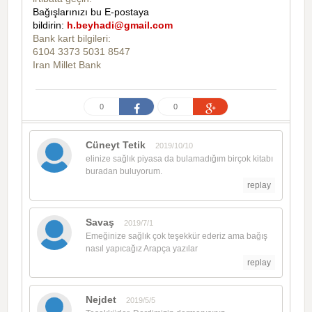
Bağışlarınızı bu E-postaya
bildirin:
h.beyhadi@gmail.com
Bank kart bilgileri:
6104 3373 5031 8547
Iran Millet Bank
0
0
Cüneyt Tetik
2019/10/10
elinize sağlık piyasa da bulamadığım birçok kitabı
buradan buluyorum.
replay
Savaş
2019/7/1
Emeğinize sağlık çok teşekkür ederiz ama bağış
nasıl yapıcağız Arapça yazılar
replay
Nejdet
2019/5/5