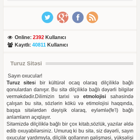
Online
:
2392
Kullanıcı
Kayıtlı
:
40811
Kullanıcı
Turuz Sitəsi
Sayın oxucular!
Turuz sites
i bir kültürəl ocaq olaraq dilçiliklə bağlı
qonulardan danışır. Bu sitə dilçiliklə bağlı dəyərli bilgilər
verməkdədir.Dilimizin tarixi və
etmolojisi
sahəsində
çalışan bu sitə, sözlərin kökü və etimolojisi haqqında,
başqa sitələrdən dəyişik olaraq, eyləmlə(fe'l) bağlı
anlamların açıqlayır.
Sitəmizdə dilçiliklə bağlı bir çox kitab,sözlük, yazılar əldə
edib oxuyabilərsiniz. Umuruq ki bu sitə, siz dəyərli, sayın
oxucular yardımıyla, dilçilik qollarının gəlişməsi, yüksəlişi