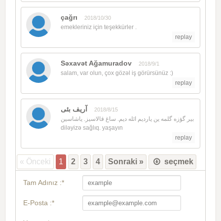
çağrı
2018/10/30
emekleriniz için teşekkürler .
replay
Səxavət Ağamuradov
2018/9/1
salam, var olun, çox gözəl iş görürsünüz :)
replay
آریف بئی
2018/8/15
بیر گؤزه گلمه ین یاردیم ائله دیم. ساغ قالاسیز. یاشاسین
diləyizə sağlıq. yaşayın
replay
« Önceki
1
2
3
4
Sonraki »
seçmek
Tam Adınız :*
E-Posta :*