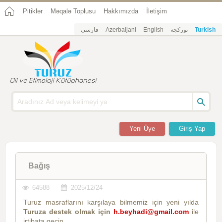
Pitiklər
Məqalə Toplusu
Hakkımızda
İletişim
فارسی
Azerbaijani
English
تورکجه
Turkish
Yeni Üye
Giriş Yap
Bağış
64588
2025/12/24
Turuz masraflarını karşılaya bilmemiz için yeni yılda
Turuza destek olmak için
h.beyhadi@gmail.com
ile
irtibata geçin.