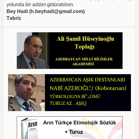
yolunda bir addım götürəbilsin.
Bey Hadi (
h.beyhadi@gmail.com
)
Təbriz