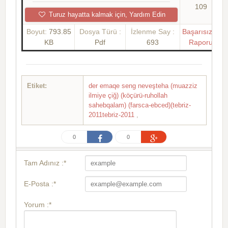
109
Turuz hayatta kalmak için, Yardım Edin
Boyut:
793.85
Dosya Türü :
İzlenme Say :
Başarısızlık
KB
Pdf
693
Raporu
Etiket:
der emaqe seng neveşteha (muazziz
ilmiye çiğ) (köçürü-ruhollah
sahebqalam) (farsca-ebced)(tebriz-
2011​tebriz-2011
,
0
0
Tam Adınız :*
E-Posta :*
Yorum :*