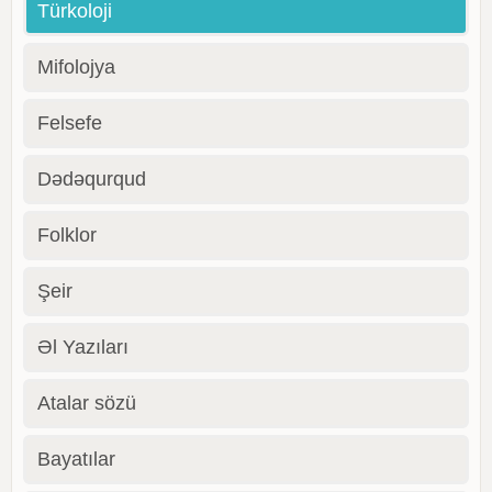
Türkoloji
Mifolojya
Felsefe
Dədəqurqud
Folklor
Şeir
Əl Yazıları
Atalar sözü
Bayatılar