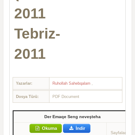
2011​
Tebriz-
2011
Yazarlar:
Ruhollah Sahebqalam
,
Dosya Türü:
PDF Document
Der Emaqe Seng neveşteha
Okuma
İndir
Sayfalar: