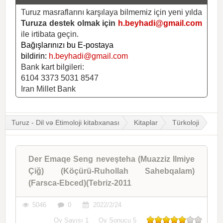
Turuz masraflarını karşılaya bilmemiz için yeni yılda
Turuza destek olmak için
h.beyhadi@gmail.com
ile irtibata geçin.
Bağışlarınızı bu E-postaya
bildirin:
h.beyhadi@gmail.com
Bank kart bilgileri:
6104 3373 5031 8547
Iran Millet Bank
Turuz - Dil və Etimoloji kitabxanası
Kitaplar
Türkoloji
Der Emaqe Seng neveşteha (Muazziz Ilmiye
Çiğ) (Köçürü-Ruhollah Sahebqalam)
(Farsca-Ebced)(Tebriz-2011
5046
0
2022/2/24
Oy Sayısı
1
Oy Sonucu
5