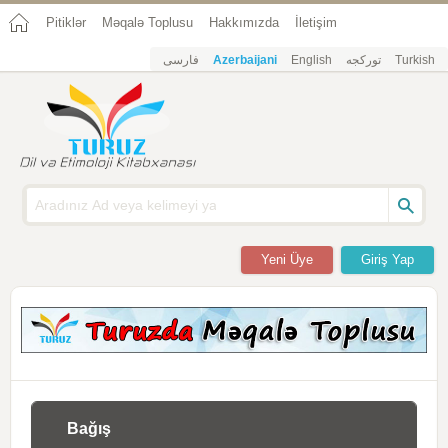
Pitiklər
Məqalə Toplusu
Hakkımızda
İletişim
فارسی
Azerbaijani
English
تورکجه
Turkish
Yeni Üye
Giriş Yap
Bağış