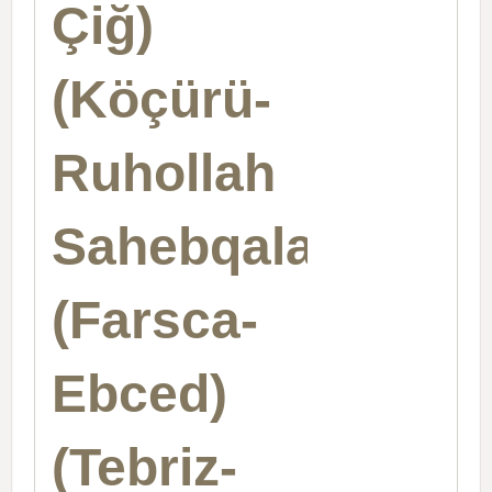
Çiğ)
(Köçürü-
Ruhollah
Sahebqalam)
(Farsca-
Ebced)
(Tebriz-