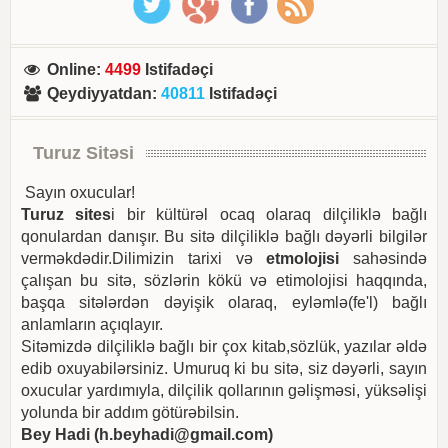
Online
:
4499
Istifadəçi
Qeydiyyatdan
:
40811
Istifadəçi
Turuz Sitəsi
Sayın oxucular!
Turuz sites
i bir kültürəl ocaq olaraq dilçiliklə bağlı
qonulardan danışır. Bu sitə dilçiliklə bağlı dəyərli bilgilər
verməkdədir.Dilimizin tarixi və
etmolojisi
sahəsində
çalışan bu sitə, sözlərin kökü və etimolojisi haqqında,
başqa sitələrdən dəyişik olaraq, eyləmlə(fe'l) bağlı
anlamların açıqlayır.
Sitəmizdə dilçiliklə bağlı bir çox kitab,sözlük, yazılar əldə
edib oxuyabilərsiniz. Umuruq ki bu sitə, siz dəyərli, sayın
oxucular yardımıyla, dilçilik qollarının gəlişməsi, yüksəlişi
yolunda bir addım götürəbilsin.
Bey Hadi (
h.beyhadi@gmail.com
)