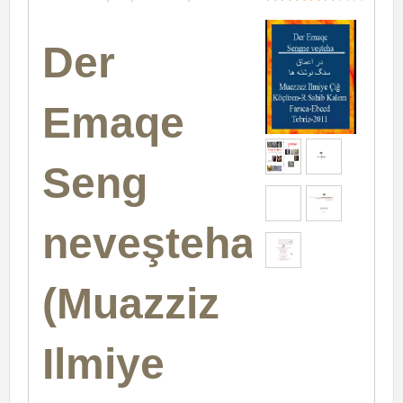
Der
Emaqe
Seng
neveşteha
(Muazziz
Ilmiye