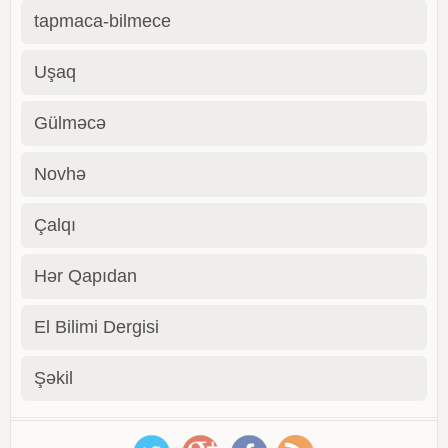
tapmaca-bilmece
Uşaq
Gülməcə
Novhə
Çalqı
Hər Qapıdan
El Bilimi Dergisi
Şəkil