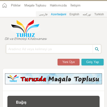
Pitiklər
Məqalə Toplusu
Hakkımızda
İletişim
فارسی
Azerbaijani
English
تورکجه
Turkish
Yeni Üye
Giriş Yap
Bağış