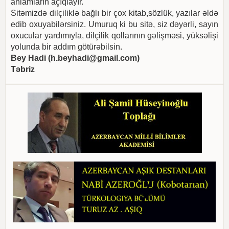
anlamların açıqlayır.
Sitəmizdə dilçiliklə bağlı bir çox kitab,sözlük, yazılar əldə
edib oxuyabilərsiniz. Umuruq ki bu sitə, siz dəyərli, sayın
oxucular yardımıyla, dilçilik qollarının gəlişməsi, yüksəlişi
yolunda bir addım götürəbilsin.
Bey Hadi (
h.beyhadi@gmail.com
)
Təbriz