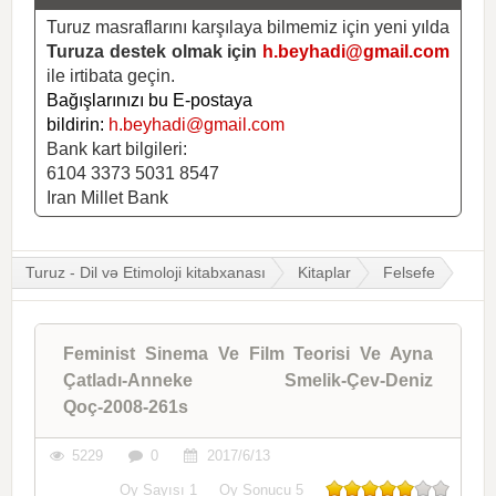
Turuz masraflarını karşılaya bilmemiz için yeni yılda
Turuza destek olmak için
h.beyhadi@gmail.com
ile irtibata geçin.
Bağışlarınızı bu E-postaya
bildirin:
h.beyhadi@gmail.com
Bank kart bilgileri:
6104 3373 5031 8547
Iran Millet Bank
Turuz - Dil və Etimoloji kitabxanası
Kitaplar
Felsefe
Feminist Sinema Ve Film Teorisi Ve Ayna
Çatladı-Anneke Smelik-Çev-Deniz
Qoç-2008-261s
5229
0
2017/6/13
Oy Sayısı
1
Oy Sonucu
5