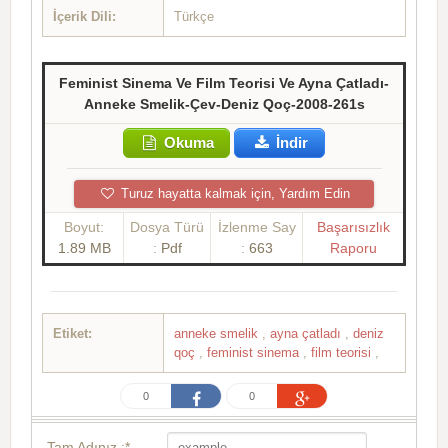
İçerik Dili:
Türkçe
Feminist Sinema Ve Film Teorisi Ve Ayna Çatladı-
Anneke Smelik-Çev-Deniz Qoç-2008-261s
Okuma
İndir
Turuz hayatta kalmak için, Yardım Edin
Boyut:
Dosya Türü
İzlenme Say
Başarısızlık
1.89 MB
:
Pdf
:
663
Raporu
Etiket:
anneke smelik
,
ayna çatladı
,
deniz
qoç
,
feminist sinema
,
film teorisi
,
0
0
Tam Adınız :*