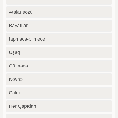
Atalar sözü
Bayatılar
tapmaca-bilmece
Uşaq
Gülməcə
Novhə
Çalqı
Hər Qapıdan