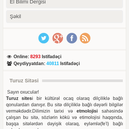
El Bilimi Dergisi
Şəkil
Online
:
8293
Istifadəçi
Qeydiyyatdan
:
40811
Istifadəçi
Turuz Sitəsi
Sayın oxucular!
Turuz sites
i bir kültürəl ocaq olaraq dilçiliklə bağlı
qonulardan danışır. Bu sitə dilçiliklə bağlı dəyərli bilgilər
verməkdədir.Dilimizin tarixi və
etmolojisi
sahəsində
çalışan bu sitə, sözlərin kökü və etimolojisi haqqında,
başqa sitələrdən dəyişik olaraq, eyləmlə(fe'l) bağlı