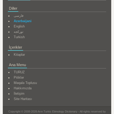
Diller
فارسی
Azerbaijani
English
تورکجه
Turkish
İçerikler
Kitaplar
Ana Menu
TURUZ
Pitiklər
Məqalə Toplusu
Hakkımızda
İletişim
Site Haritası
Copyright © 2008-2026 Arın Turkic Etimology Dictionary - All rights reserved by