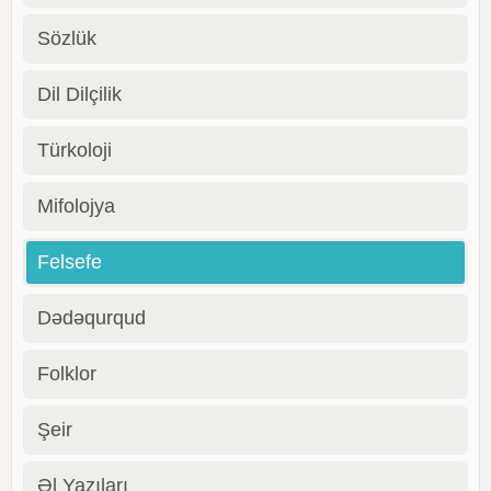
Sözlük
Dil Dilçilik
Türkoloji
Mifolojya
Felsefe
Dədəqurqud
Folklor
Şeir
Əl Yazıları