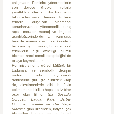
çalışmadır. Feminist yönetmenlerin
son derece üretken yollarla
yarattıkları alternatif film biçimlerini
takip eden yazar, feminist filmlerin
temelini oluşturan sinemasal
sorunlar(yaratıcı yönetmenlik, bakış
açısı, metafor, montaj ve imgesel
aşırılık)üzerinde durmanın yanı sıra,
teori ile sinema arasındaki kesintisiz
bir ayna oyunu misali, bu sinemasal
tekniklerin dişil öznelliği olumlu
biçimde nasıl temsil edegeldiğini de
ortaya koymaktadır.
Feminist sinema görsel kültürü, bir
toplumsal ve sembolik değişim
motoru rolü oynayarak
dönüştürmüştür. İşte, elinizdeki kitap
da, eleştirmenlerin dikkatini fazla
çekmemekle birlikte hepsi eşsiz birer
eser olan filmler (
Bir Sessizlik
Sorgusu, Bağdat Kafe, Barbar
Düğünler, Sweetie
ve
The Virgin
Machine
gibi) üzerinden, ihtiyacı çok
hissedilen kanonlaştırmaya önemli