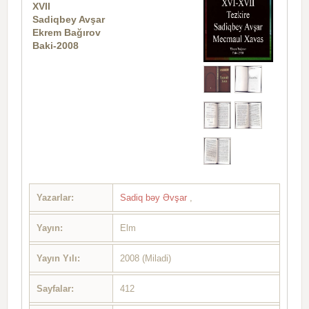
XVII
Sadiqbey Avşar
Ekrem Bağırov
Baki-2008
Yazarlar:
Sadiq bəy Əvşar
,
Yayın:
Elm
Yayın Yılı:
2008 (Miladi)
Sayfalar:
412