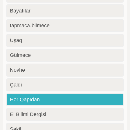
Bayatılar
tapmaca-bilmece
Uşaq
Gülməcə
Novhə
Çalqı
Hər Qapıdan
El Bilimi Dergisi
Şəkil