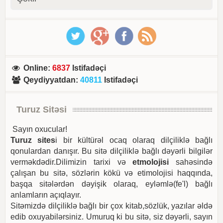
Online
:
6837
Istifadəçi
Qeydiyyatdan
:
40811
Istifadəçi
Turuz Sitəsi
Sayın oxucular!
Turuz sites
i bir kültürəl ocaq olaraq dilçiliklə bağlı
qonulardan danışır. Bu sitə dilçiliklə bağlı dəyərli bilgilər
verməkdədir.Dilimizin tarixi və
etmolojisi
sahəsində
çalışan bu sitə, sözlərin kökü və etimolojisi haqqında,
başqa sitələrdən dəyişik olaraq, eyləmlə(fe'l) bağlı
anlamların açıqlayır.
Sitəmizdə dilçiliklə bağlı bir çox kitab,sözlük, yazılar əldə
edib oxuyabilərsiniz. Umuruq ki bu sitə, siz dəyərli, sayın