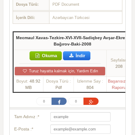
Dosya Türü:
PDF Document
İçerik Dili:
Azərbaycan Türkcəsi
Mecmaul Xavas-Tezkire-XVI-XVII-Sadiqbey Avşar-Ekrem
Bağırov-Baki-2008
Okuma
İndir
Sayfalar:
208
Turuz hayatta kalmak için, Yardım Edin
Boyut:
48.92
Dosya Türü :
İzlenme Say :
Başarısızlık
MB
Pdf
804
Raporu
0
0
Tam Adınız :*
E-Posta :*