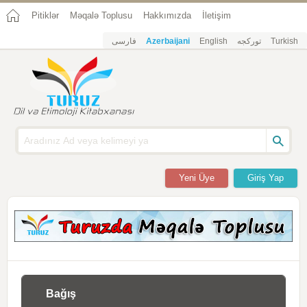
Pitiklər
Məqalə Toplusu
Hakkımızda
İletişim
فارسی
Azerbaijani
English
تورکجه
Turkish
Yeni Üye
Giriş Yap
Bağış