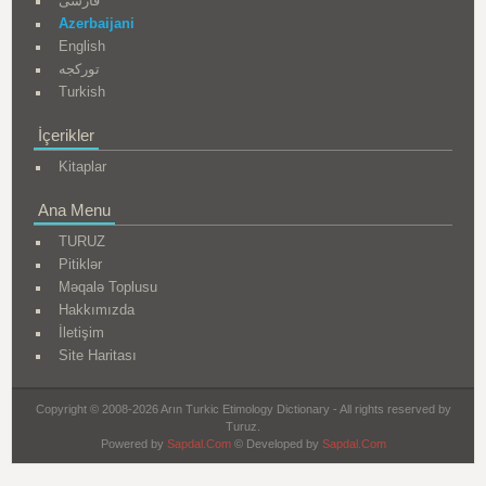
فارسی
Azerbaijani
English
تورکجه
Turkish
İçerikler
Kitaplar
Ana Menu
TURUZ
Pitiklər
Məqalə Toplusu
Hakkımızda
İletişim
Site Haritası
Copyright © 2008-2026 Arın Turkic Etimology Dictionary - All rights reserved by
Turuz.
Powered by
Sapdal.Com
© Developed by
Sapdal.Com