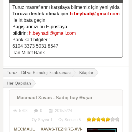
Turuz masraflarını karşılaya bilmemiz için yeni yılda
Turuza destek olmak için
h.beyhadi@gmail.com
ile irtibata geçin.
Bağışlarınızı bu E-postaya
bildirin:
h.beyhadi@gmail.com
Bank kart bilgileri:
6104 3373 5031 8547
Iran Millet Bank
Turuz - Dil və Etimoloji kitabxanası
Kitaplar
Hər Qapıdan
Məcməül Xəvas - Sadiq bəy Əvşar
5798
0
2015/5/24
Oy Sayısı
1
Oy Sonucu
5
MECMAUL XAVAS-TEZKIRE-XVI-