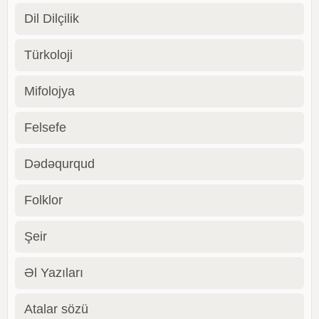
Dil Dilçilik
Türkoloji
Mifolojya
Felsefe
Dədəqurqud
Folklor
Şeir
Əl Yazıları
Atalar sözü