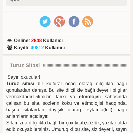
Online
:
2848
Kullanıcı
Kayıtlı
:
40812
Kullanıcı
Turuz Sitəsi
Sayın oxucular!
Turuz sites
i bir kültürəl ocaq olaraq dilçiliklə bağlı
qonulardan danışır. Bu sitə dilçiliklə bağlı dəyərli bilgilər
verməkdədir.Dilimizin tarixi və
etmolojisi
sahəsində
çalışan bu sitə, sözlərin kökü və etimolojisi haqqında,
başqa sitələrdən dəyişik olaraq, eyləmlə(fe'l) bağlı
anlamların açıqlayır.
Sitəmizdə dilçiliklə bağlı bir çox kitab,sözlük, yazılar əldə
edib oxuyabilərsiniz. Umuruq ki bu sitə, siz dəyərli, sayın