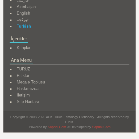
فارسی
Azerbaijani
English
تورکجه
Turkish
İçerikler
Kitaplar
Ana Menu
TURUZ
Pitiklər
Məqalə Toplusu
Hakkımızda
İletişim
Site Haritası
Copyright © 2008-2026 Arın Turkic Etimology Dictionary - All rights reserved by
Turuz.
Powered by
Sapdal.Com
© Developed by
Sapdal.Com