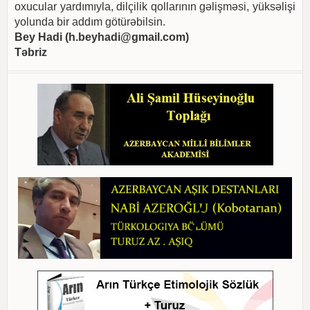
oxucular yardımıyla, dilçilik qollarının gəlişməsi, yüksəlişi
yolunda bir addım götürəbilsin.
Bey Hadi (
h.beyhadi@gmail.com
)
Təbriz