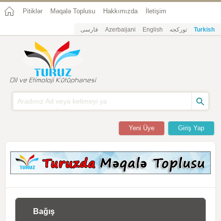
Pitiklər
Məqalə Toplusu
Hakkımızda
İletişim
فارسی
Azerbaijani
English
تورکجه
Turkish
Yeni Üye
Giriş Yap
Bağış