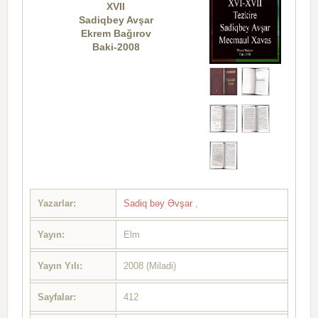
XVII
Sadiqbey Avşar
Ekrem Bağırov
Baki-2008
Yazarlar:
Sadiq bəy Əvşar
,
Yayın:
Elm
Yayın Yılı:
2008 (Miladi)
Sayfalar:
412