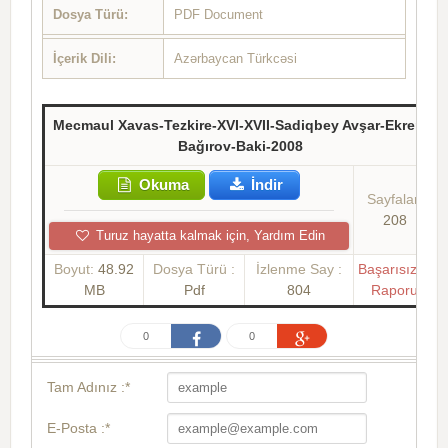
Dosya Türü:
PDF Document
İçerik Dili:
Azərbaycan Türkcəsi
Mecmaul Xavas-Tezkire-XVI-XVII-Sadiqbey Avşar-Ekrem
Bağırov-Baki-2008
Okuma
İndir
Sayfalar:
208
Turuz hayatta kalmak için, Yardım Edin
Boyut:
48.92
Dosya Türü :
İzlenme Say :
Başarısızlık
MB
Pdf
804
Raporu
0
0
Tam Adınız :*
E-Posta :*