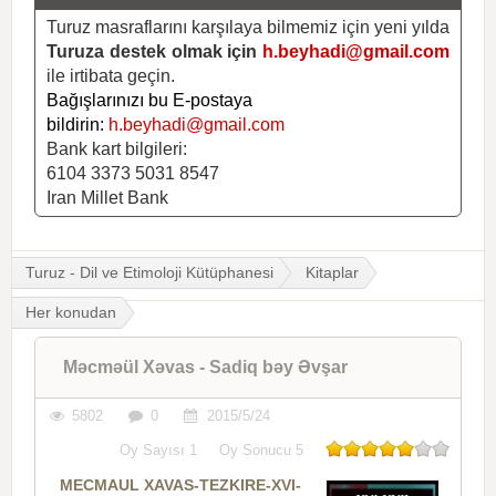
Turuz masraflarını karşılaya bilmemiz için yeni yılda
Turuza destek olmak için
h.beyhadi@gmail.com
ile irtibata geçin.
Bağışlarınızı bu E-postaya
bildirin:
h.beyhadi@gmail.com
Bank kart bilgileri:
6104 3373 5031 8547
Iran Millet Bank
Turuz - Dil ve Etimoloji Kütüphanesi
Kitaplar
Her konudan
Məcməül Xəvas - Sadiq bəy Əvşar
5802
0
2015/5/24
Oy Sayısı
1
Oy Sonucu
5
MECMAUL XAVAS-TEZKIRE-XVI-