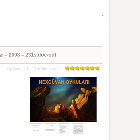
zı – 2008 – 231s.doc-pdf
Oy Sayısı
1
Oy Sonucu
7