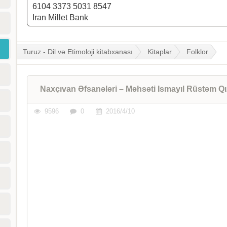
6104 3373 5031 8547
Iran Millet Bank
Turuz - Dil və Etimoloji kitabxanası
Kitaplar
Folklor
Naxçıvan Əfsanələri – Məhsəti Ismayıl Rüstəm Qı
9596
0
2016/4/10