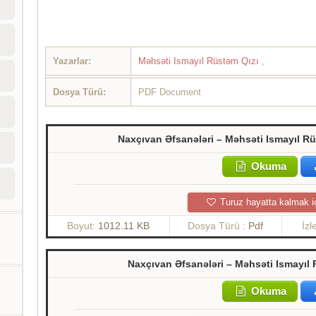
Yazarlar:
Məhsəti Ismayıl Rüstəm Qızı
,
Dosya Türü:
PDF Document
Naxçıvan Əfsanələri – Məhsəti Ismayıl Rü
Okuma
Turuz hayatta kalmak i
Boyut:
1012.11 KB
Dosya Türü :
Pdf
İz
Naxçıvan Əfsanələri – Məhsəti Ismayıl 
Okuma