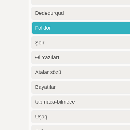
Dədəqurqud
Folklor
Şeir
Əl Yazıları
Atalar sözü
Bayatılar
tapmaca-bilmece
Uşaq