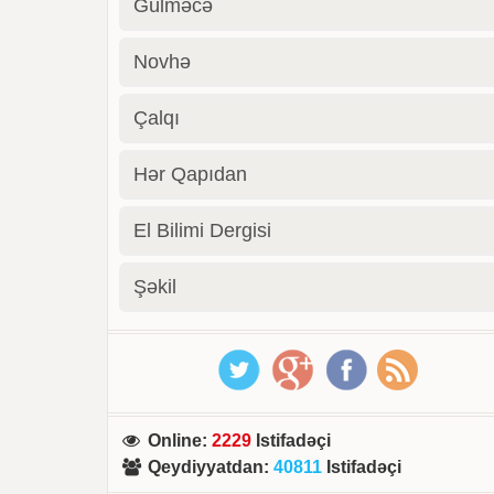
Gülməcə
Novhə
Çalqı
Hər Qapıdan
El Bilimi Dergisi
Şəkil
Online
:
2229
Istifadəçi
Qeydiyyatdan
:
40811
Istifadəçi