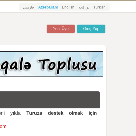
فارسی
Azerbaijani
English
تورکجه
Turkish
Yeni Üye
Giriş Yap
yeni yılda
Turuza destek olmak için
com