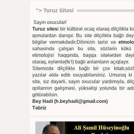
"> Turuz Sitəsi
Sayın oxucular!
Turuz sites
i bir kültürəl ocaq olaraq dilçiliklə b
qonulardan danışır. Bu sitə dilçiliklə bağlı dəy
bilgilər verməkdədir.Dilimizin tarixi və
etmoloj
sahəsində çalışan bu sitə, sözlərin kökü
etimolojisi haqqında, başqa sitələrdən dəyi
olaraq, eyləmlə(fe'l) bağlı anlamların açıqlayır.
Sitəmizdə dilçiliklə bağlı bir çox kitab,sözl
yazılar əldə edib oxuyabilərsiniz. Umuruq ki
sitə, siz dəyərli, sayın oxucular yardımıyla, dilç
qollarının gəlişməsi, yüksəlişi yolunda bir ad
götürəbilsin.
Bey Hadi (
h.beyhadi@gmail.com
)
Təbriz