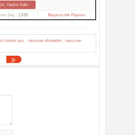
çin, Yardım Edin
nme Say :
1335
Başarısızlık Raporu
ıl rüstəm qızı
,
naxcivan efsaneleri
,
naxçıvan