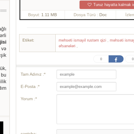
Turuz hayatta kalmak i
Boyut:
1.11 MB
Dosya Türü :
Doc
İzle
ağlı
ərli
Etiket:
mehseti ismayil rustəm qizi
,
məhsəti ismay
isi
əfsanələri
,
 və
şik
0
0
ük,
Tam Adınız :*
 bu
ilik
E-Posta :*
dım
Yorum :*
captcha: