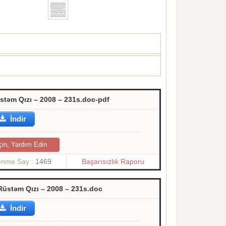
stəm Qızı – 2008 – 231s.doc-pdf
İndir
çin, Yardım Edin
lenme Say :
1469
Başarısızlık Raporu
Rüstəm Qızı – 2008 – 231s.doc
İndir