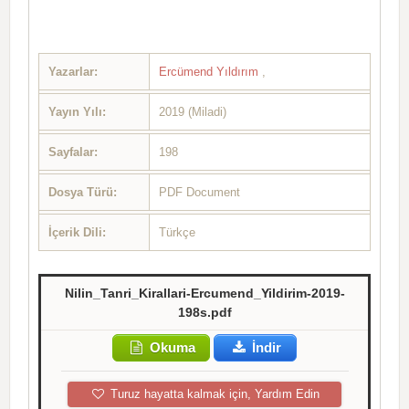
Yazarlar:
Ercümend Yıldırım
,
Yayın Yılı:
2019 (Miladi)
Sayfalar:
198
Dosya Türü:
PDF Document
İçerik Dili:
Türkçe
Nilin_Tanri_Kirallari-Ercumend_Yildirim-2019-
198s.pdf
Okuma
İndir
Turuz hayatta kalmak için, Yardım Edin