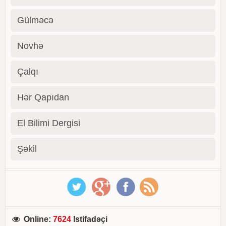
Gülməcə
Novhə
Çalqı
Hər Qapıdan
El Bilimi Dergisi
Şəkil
Online
:
7624
Istifadəçi