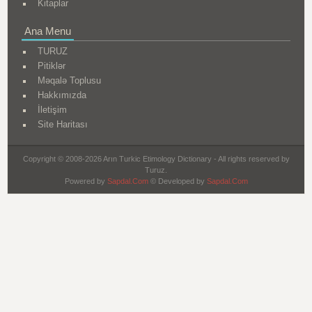
Kitaplar
Ana Menu
TURUZ
Pitiklər
Məqalə Toplusu
Hakkımızda
İletişim
Site Haritası
Copyright © 2008-2026 Arın Turkic Etimology Dictionary - All rights reserved by
Turuz.
Powered by
Sapdal.Com
© Developed by
Sapdal.Com