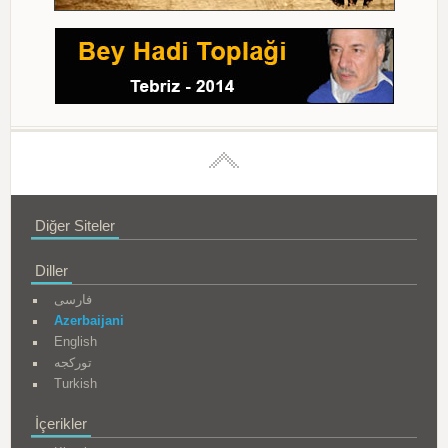
Diğer Siteler
Diller
فارسی
Azerbaijani
English
تورکجه
Turkish
İçerikler