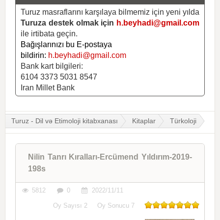
Turuz masraflarını karşılaya bilmemiz için yeni yılda
Turuza destek olmak için
h.beyhadi@gmail.com
ile irtibata geçin.
Bağışlarınızı bu E-postaya
bildirin:
h.beyhadi@gmail.com
Bank kart bilgileri:
6104 3373 5031 8547
Iran Millet Bank
Turuz - Dil və Etimoloji kitabxanası
Kitaplar
Türkoloji
Nilin Tanrı Kıralları-Ercümend Yıldırım-2019-
198s
5812
0
2022/11/11
Oy Sayısı
2
Oy Sonucu
7