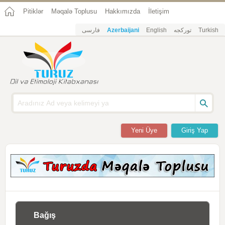
Pitiklər
Məqalə Toplusu
Hakkımızda
İletişim
فارسی
Azerbaijani
English
تورکجه
Turkish
Yeni Üye
Giriş Yap
Bağış