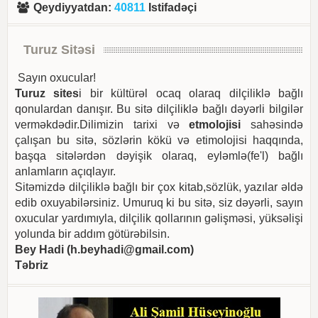
Qeydiyyatdan
:
40811
Istifadəçi
Turuz Sitəsi
Sayın oxucular!
Turuz sites
i bir kültürəl ocaq olaraq dilçiliklə bağlı
qonulardan danışır. Bu sitə dilçiliklə bağlı dəyərli bilgilər
verməkdədir.Dilimizin tarixi və
etmolojisi
sahəsində
çalışan bu sitə, sözlərin kökü və etimolojisi haqqında,
başqa sitələrdən dəyişik olaraq, eyləmlə(fe'l) bağlı
anlamların açıqlayır.
Sitəmizdə dilçiliklə bağlı bir çox kitab,sözlük, yazılar əldə
edib oxuyabilərsiniz. Umuruq ki bu sitə, siz dəyərli, sayın
oxucular yardımıyla, dilçilik qollarının gəlişməsi, yüksəlişi
yolunda bir addım götürəbilsin.
Bey Hadi (
h.beyhadi@gmail.com
)
Təbriz