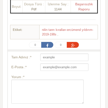
Dosya Türü :
İzlenme Say :
Başarısızlık
Boyut:
Pdf
1144
Raporu
Etiket:
nilin tanrı kıralları-ercümend yıldırım-
2019-198s
,
0
0
Tam Adınız :*
E-Posta :*
Yorum :*