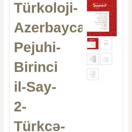
Türkoloji-
Azerbaycan
Pejuhi-
Birinci
il-Say-
2-
Türkcə-