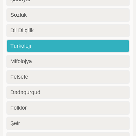
Sözlük
Dil Dilçilik
Türkoloji
Mifolojya
Felsefe
Dədəqurqud
Folklor
Şeir