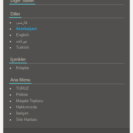
Diğer Siteler
Diller
فارسی
Azerbaijani
English
تورکجه
Turkish
İçerikler
Kitaplar
Ana Menu
TURUZ
Pitiklər
Məqalə Toplusu
Hakkımızda
İletişim
Site Haritası