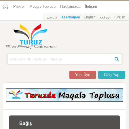
Pitiklər
Məqalə Toplusu
Hakkımızda
İletişim
فارسی
Azerbaijani
English
تورکجه
Turkish
Yeni Üye
Giriş Yap
Bağış