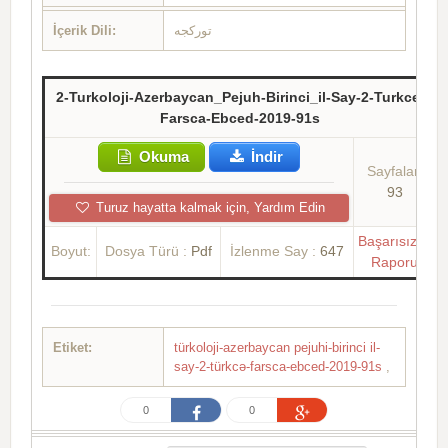
İçerik Dili:
تورکجه
2-Turkoloji-Azerbaycan_Pejuh-Birinci_il-Say-2-Turkce-
Farsca-Ebced-2019-91s
Okuma
İndir
Sayfalar:
93
Turuz hayatta kalmak için, Yardım Edin
Başarısızlık
Boyut:
Dosya Türü :
Pdf
İzlenme Say :
647
Raporu
Etiket:
türkoloji-azerbaycan pejuhi-birinci il-
say-2-türkcə-farsca-ebced-2019-91s
,
0
0