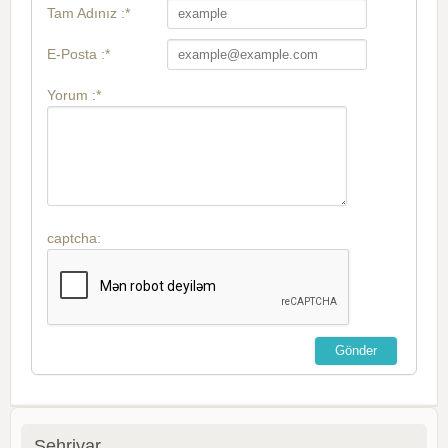
Tam Adınız :*
E-Posta :*
Yorum :*
captcha:
Şehriyar