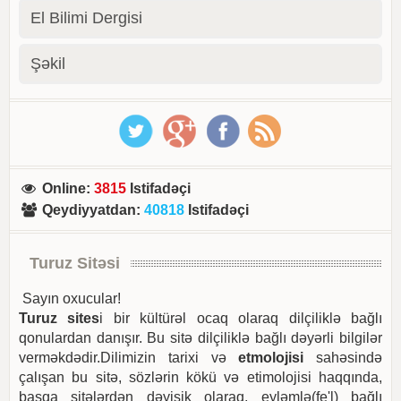
El Bilimi Dergisi
Şəkil
Online
:
3815
Istifadəçi
Qeydiyyatdan
:
40818
Istifadəçi
Turuz Sitəsi
Sayın oxucular!
Turuz sites
i bir kültürəl ocaq olaraq dilçiliklə bağlı
qonulardan danışır. Bu sitə dilçiliklə bağlı dəyərli bilgilər
verməkdədir.Dilimizin tarixi və
etmolojisi
sahəsində
çalışan bu sitə, sözlərin kökü və etimolojisi haqqında,
başqa sitələrdən dəyişik olaraq, eyləmlə(fe'l) bağlı