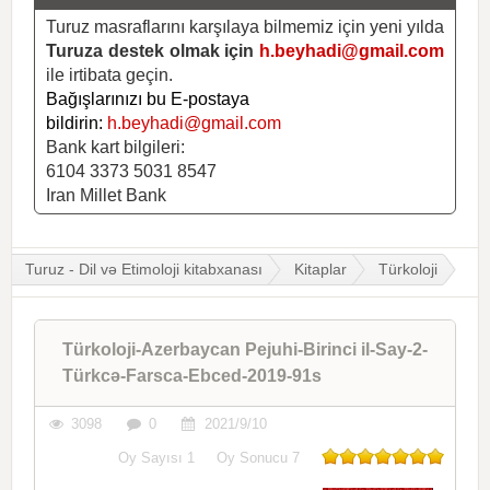
Turuz masraflarını karşılaya bilmemiz için yeni yılda
Turuza destek olmak için
h.beyhadi@gmail.com
ile irtibata geçin.
Bağışlarınızı bu E-postaya
bildirin:
h.beyhadi@gmail.com
Bank kart bilgileri:
6104 3373 5031 8547
Iran Millet Bank
Turuz - Dil və Etimoloji kitabxanası
Kitaplar
Türkoloji
Türkoloji-Azerbaycan Pejuhi-Birinci il-Say-2-
Türkcə-Farsca-Ebced-2019-91s
3098
0
2021/9/10
Oy Sayısı
1
Oy Sonucu
7