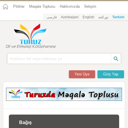
Pitiklər
Məqalə Toplusu
Hakkımızda
İletişim
فارسی
Azerbaijani
English
تورکجه
Turkish
Yeni Üye
Giriş Yap
Bağış