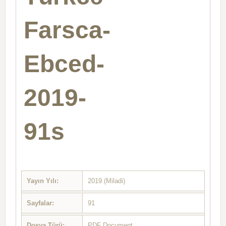
Farsca-
Ebced-
2019-
91s
Yayın Yılı:
2019 (Miladi)
Sayfalar:
91
Dosya Türü:
PDF Document