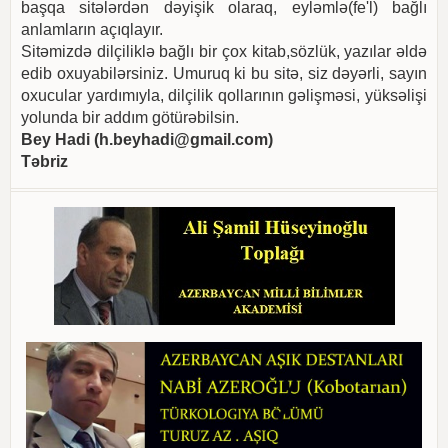
başqa sitələrdən dəyişik olaraq, eyləmlə(fe'l) bağlı
anlamların açıqlayır.
Sitəmizdə dilçiliklə bağlı bir çox kitab,sözlük, yazılar əldə
edib oxuyabilərsiniz. Umuruq ki bu sitə, siz dəyərli, sayın
oxucular yardımıyla, dilçilik qollarının gəlişməsi, yüksəlişi
yolunda bir addım götürəbilsin.
Bey Hadi (
h.beyhadi@gmail.com
)
Təbriz