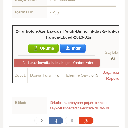
İçerik Dili:
تورکجه
2-Turkoloji-Azerbaycan_Pejuh-Birinci_il-Say-2-Turkce-
Farsca-Ebced-2019-91s
Okuma
İndir
Sayfalar:
93
Turuz hayatta kalmak için, Yardım Edin
Başarısızlık
Boyut:
Dosya Türü :
Pdf
İzlenme Say :
645
Raporu
Etiket:
türkoloji-azerbaycan pejuhi-birinci il-
say-2-türkcə-farsca-ebced-2019-91s
,
0
0