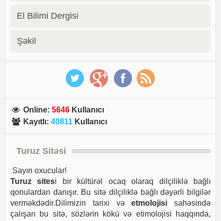
El Bilimi Dergisi
Şəkil
Online
:
5646
Kullanıcı
Kayıtlı
:
40811
Kullanıcı
Turuz Sitəsi
Sayın oxucular!
Turuz sites
i bir kültürəl ocaq olaraq dilçiliklə bağlı
qonulardan danışır. Bu sitə dilçiliklə bağlı dəyərli bilgilər
verməkdədir.Dilimizin tarixi və
etmolojisi
sahəsində
çalışan bu sitə, sözlərin kökü və etimolojisi haqqında,