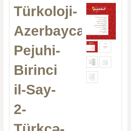
Türkoloji-
Azerbaycan
Pejuhi-
Birinci
il-Say-
2-
Türkcə-