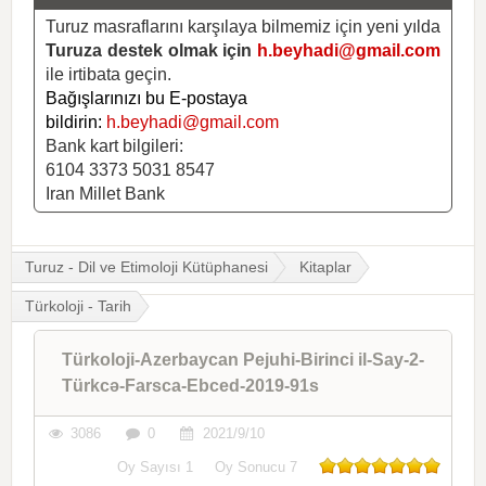
Turuz masraflarını karşılaya bilmemiz için yeni yılda
Turuza destek olmak için
h.beyhadi@gmail.com
ile irtibata geçin.
Bağışlarınızı bu E-postaya
bildirin:
h.beyhadi@gmail.com
Bank kart bilgileri:
6104 3373 5031 8547
Iran Millet Bank
Turuz - Dil ve Etimoloji Kütüphanesi
Kitaplar
Türkoloji - Tarih
Türkoloji-Azerbaycan Pejuhi-Birinci il-Say-2-
Türkcə-Farsca-Ebced-2019-91s
3086
0
2021/9/10
Oy Sayısı
1
Oy Sonucu
7