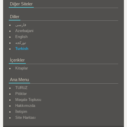
Diğer Siteler
Diller
فارسی
Azerbaijani
English
تورکجه
Turkish
İçerikler
Kitaplar
Ana Menu
TURUZ
Pitiklər
Məqalə Toplusu
Hakkımızda
İletişim
Site Haritası