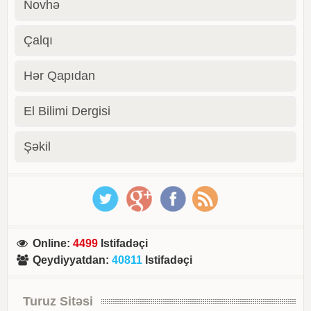
Novhə
Çalqı
Hər Qapıdan
El Bilimi Dergisi
Şəkil
Online
:
4499
Istifadəçi
Qeydiyyatdan
:
40811
Istifadəçi
Turuz Sitəsi