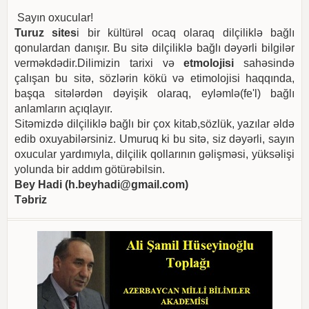
Sayın oxucular!
Turuz sites
i bir kültürəl ocaq olaraq dilçiliklə bağlı
qonulardan danışır. Bu sitə dilçiliklə bağlı dəyərli bilgilər
verməkdədir.Dilimizin tarixi və
etmolojisi
sahəsində
çalışan bu sitə, sözlərin kökü və etimolojisi haqqında,
başqa sitələrdən dəyişik olaraq, eyləmlə(fe'l) bağlı
anlamların açıqlayır.
Sitəmizdə dilçiliklə bağlı bir çox kitab,sözlük, yazılar əldə
edib oxuyabilərsiniz. Umuruq ki bu sitə, siz dəyərli, sayın
oxucular yardımıyla, dilçilik qollarının gəlişməsi, yüksəlişi
yolunda bir addım götürəbilsin.
Bey Hadi (
h.beyhadi@gmail.com
)
Təbriz