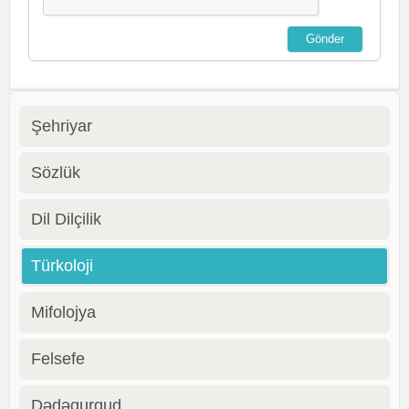
Şehriyar
Sözlük
Dil Dilçilik
Türkoloji
Mifolojya
Felsefe
Dədəqurqud