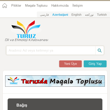
Pitiklər
Məqalə Toplusu
Hakkımızda
İletişim
فارسی
Azerbaijani
English
تورکجه
Turkish
Yeni Üye
Giriş Yap
Bağış