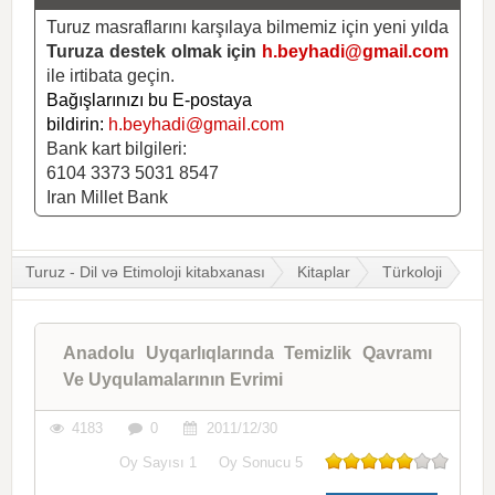
Turuz masraflarını karşılaya bilmemiz için yeni yılda
Turuza destek olmak için
h.beyhadi@gmail.com
ile irtibata geçin.
Bağışlarınızı bu E-postaya
bildirin:
h.beyhadi@gmail.com
Bank kart bilgileri:
6104 3373 5031 8547
Iran Millet Bank
Turuz - Dil və Etimoloji kitabxanası
Kitaplar
Türkoloji
Anadolu Uyqarlıqlarında Temizlik Qavramı
Ve Uyqulamalarının Evrimi
4183
0
2011/12/30
Oy Sayısı
1
Oy Sonucu
5