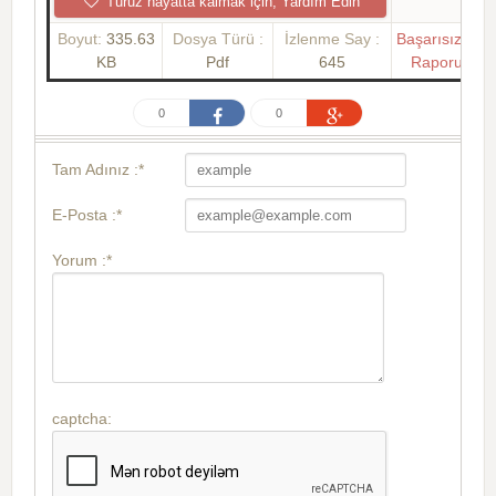
Turuz hayatta kalmak için, Yardım Edin
Boyut:
335.63
Dosya Türü :
İzlenme Say :
Başarısızlık
KB
Pdf
645
Raporu
0
0
Tam Adınız :*
E-Posta :*
Yorum :*
captcha: