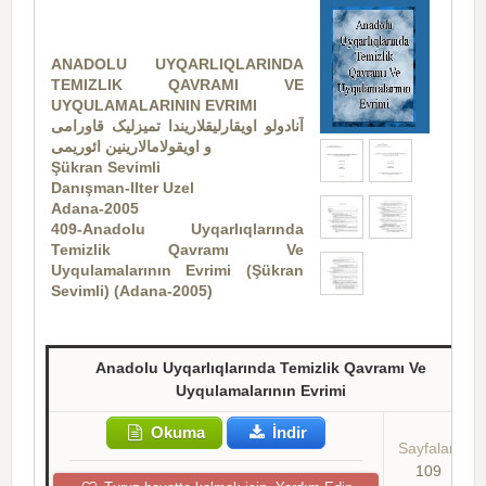
ANADOLU UYQARLIQLARINDA
TEMIZLIK QAVRAMI VE
UYQULAMALARININ EVRIMI
آنادولو اویقارلیقلاریندا تمیزلیک قاورامی
و اویقولاما‌لارینین ائوریمی
Şükran Sevimli
Danışman-Ilter Uzel
Adana-2005
409-Anadolu Uyqarlıqlarında
Temizlik Qavramı Ve
Uyqulamalarının Evrimi (Şükran
Sevimli) (Adana-2005)
Anadolu Uyqarlıqlarında Temizlik Qavramı Ve
Uyqulamalarının Evrimi
Okuma
İndir
Sayfalar:
109