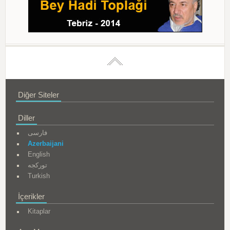
Diğer Siteler
Diller
فارسی
Azerbaijani
English
تورکجه
Turkish
İçerikler
Kitaplar