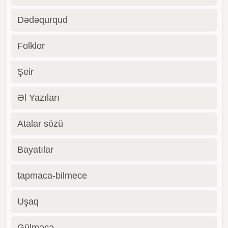
Dədəqurqud
Folklor
Şeir
Əl Yazıları
Atalar sözü
Bayatılar
tapmaca-bilmece
Uşaq
Gülməcə