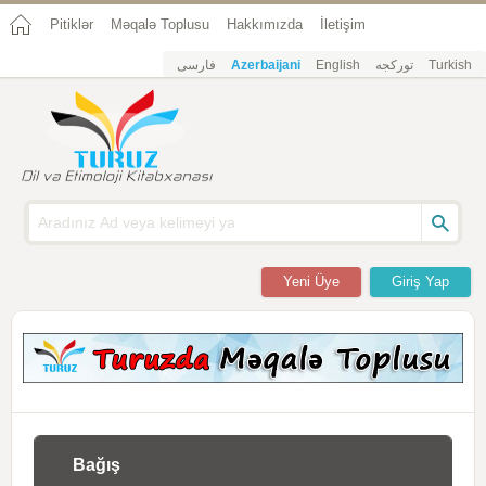
Pitiklər
Məqalə Toplusu
Hakkımızda
İletişim
فارسی
Azerbaijani
English
تورکجه
Turkish
Yeni Üye
Giriş Yap
Bağış