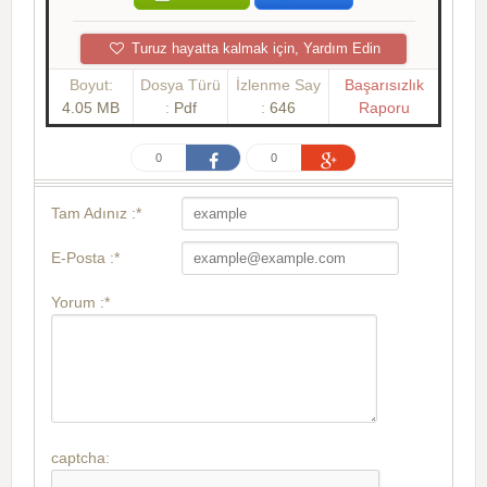
Turuz hayatta kalmak için, Yardım Edin
Boyut:
Dosya Türü
İzlenme Say
Başarısızlık
4.05 MB
:
Pdf
:
646
Raporu
0
0
Tam Adınız :*
E-Posta :*
Yorum :*
captcha: