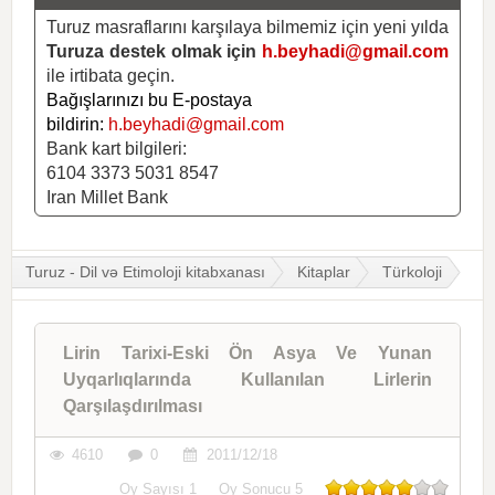
Turuz masraflarını karşılaya bilmemiz için yeni yılda
Turuza destek olmak için
h.beyhadi@gmail.com
ile irtibata geçin.
Bağışlarınızı bu E-postaya
bildirin:
h.beyhadi@gmail.com
Bank kart bilgileri:
6104 3373 5031 8547
Iran Millet Bank
Turuz - Dil və Etimoloji kitabxanası
Kitaplar
Türkoloji
Lirin Tarixi-Eski Ön Asya Ve Yunan
Uyqarlıqlarında Kullanılan Lirlerin
Qarşılaşdırılması
4610
0
2011/12/18
Oy Sayısı
1
Oy Sonucu
5