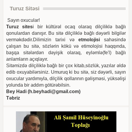
Turuz Sitəsi
Sayın oxucular!
Turuz sites
i bir kültürəl ocaq olaraq dilçiliklə bağlı
qonulardan danışır. Bu sitə dilçiliklə bağlı dəyərli bilgilər
verməkdədir.Dilimizin tarixi və
etmolojisi
sahəsində
çalışan bu sitə, sözlərin kökü və etimolojisi haqqında,
başqa sitələrdən dəyişik olaraq, eyləmlə(fe'l) bağlı
anlamların açıqlayır.
Sitəmizdə dilçiliklə bağlı bir çox kitab,sözlük, yazılar əldə
edib oxuyabilərsiniz. Umuruq ki bu sitə, siz dəyərli, sayın
oxucular yardımıyla, dilçilik qollarının gəlişməsi, yüksəlişi
yolunda bir addım götürəbilsin.
Bey Hadi (
h.beyhadi@gmail.com
)
Təbriz