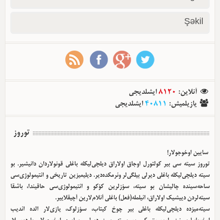
Şəkil
آنلاین
:
8120
ایشلدیجی
یازیلمیش
:
40811
ایشلدیجی
توروز
سایین اوخوجولار!
توروز سیته سی بیر کولتورل اوجاق اولا‌راق دیلچی‌لیکله باغلی قونولاردان دانیشیر. بو
سیته دیلچی‌لیکله باغلی دیرلی بیلگی‌لر وئرمکده‌دیر. دیلیمیزین تاریخی و ائتیمولوژی‌سی
ساحه‌سینده چالیشان بو سیته، سؤزلرین کؤکو و ائتیمولوژی‌سی حاقیندا، باشقا
سیته‌لردن دییشیک اولا‌راق، ائیلمله(فعل) باغلی آنلام‌لارین آچیقلاییر.
سیته‌میزده دیلچی‌لیکله باغلی بیر چوخ کیتاب، سؤزلوک، یازی‌لار الده ائدیب