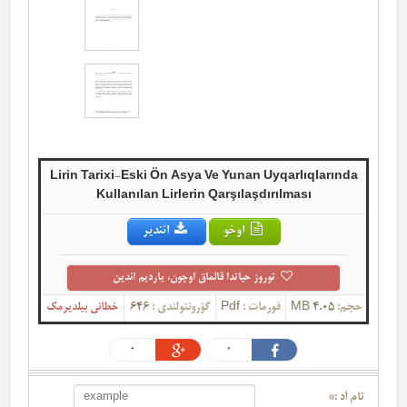
Lirin Tarixi-Eski Ön Asya Ve Yunan Uyqarlıqlarında
Kullanılan Lirlerin Qarşılaşdırılması
اوخو
ائندیر
توروز حیاتدا قالماق اوچون، یاردیم ائدین
حجم:
4.05 MB
فورمات :
Pdf
گؤرونتولندی :
646
خطانی بیلدیرمک
0
0
تام آد :*