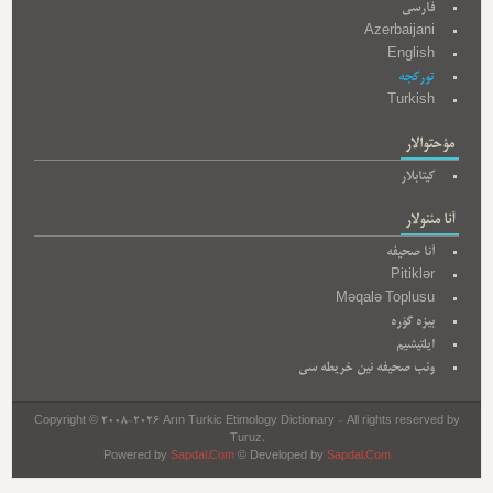
فارسی
Azerbaijani
English
تورکجه
Turkish
مؤحتوالار
کیتابلار
آنا مئنولار
آنا صحیفه
Pitiklər
Məqalə Toplusu
بیزه گؤره
ایلتیشیم
وئب صحیفه نین خریطه سی
Copyright © 2008-2026 Arın Turkic Etimology Dictionary - All rights reserved by
Turuz.
Powered by
Sapdal.Com
© Developed by
Sapdal.Com