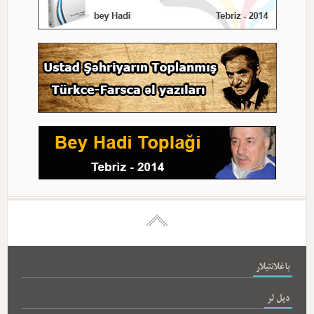
باغلانتیلار
دیل لر