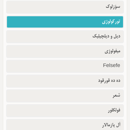
سؤزلوک
تورکولوژی
دیل و دیلچیلیک
میفولوژی
Felsefe
ده ده قورقود
شعر
فولکلور
أل یازمالار