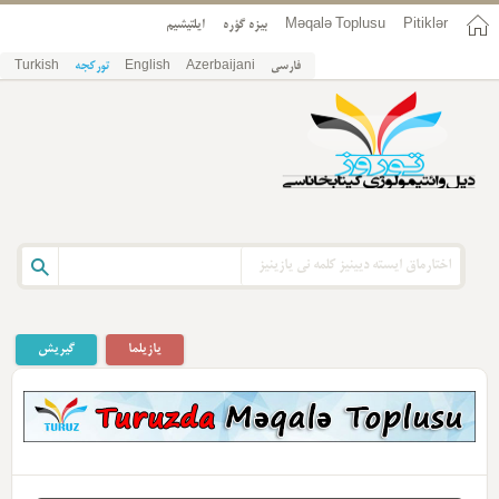
Pitiklər
Məqalə Toplusu
بیزه گؤره
ایلتیشیم
فارسی
Azerbaijani
English
تورکجه
Turkish
یازیلما
گیریش