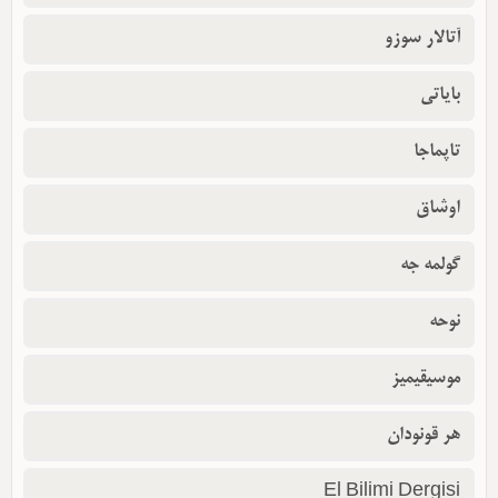
آتالار سوزو
بایاتی
تاپماجا
اوشاق
گولمه جه
نوحه
موسیقیمیز
هر قونودان
El Bilimi Dergisi