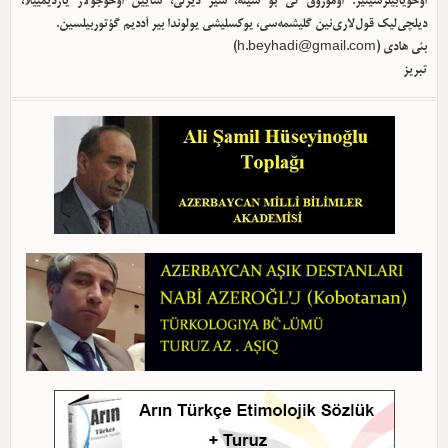
اوخویابیلرسینیز. اوموروق کی بو سیته، سیز دیرلی، سایین اوخوجولار یاردیمییلا،
دیلچی‌لیک قول‌لاری‌نین گلیشمه‌سی، یوکسلیشی یولوندا بیر آددیم گؤتوربیلسین.
بئی هادی (
h.beyhadi@gmail.com
)
تبریز