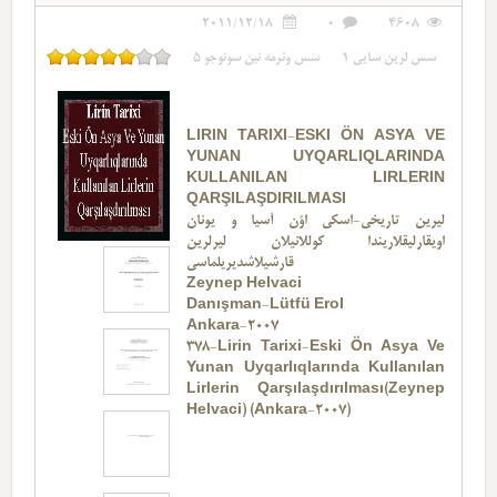
2011/12/18
0
4608
سس لرین سایی
1
سس وئرمه نین سونوجو
5
LIRIN TARIXI-ESKI ÖN ASYA VE
YUNAN UYQARLIQLARINDA
KULLANILAN LIRLERIN
QARŞILAŞDIRILMASI
لیرین تاریخی-اسکی اؤن آسیا و یونان
اویقارلیقلاریندا کوللانیلان لیرلرین
قارشیلاشدیریلماسی
Zeynep Helvaci
Danışman-Lütfü Erol
Ankara-2007
378-Lirin Tarixi-Eski Ön Asya Ve
Yunan Uyqarlıqlarında Kullanılan
Lirlerin Qarşılaşdırılması(Zeynep
Helvaci) (Ankara-2007)