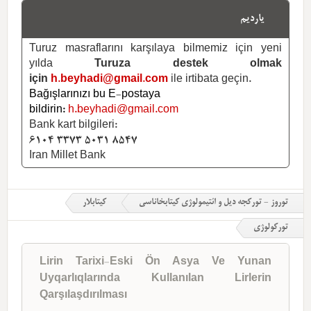
یاردیم
Turuz masraflarını karşılaya bilmemiz için yeni
yılda
Turuza destek olmak
için
h.beyhadi@gmail.com
ile irtibata geçin.
Bağışlarınızı bu E-postaya
bildirin:
h.beyhadi@gmail.com
Bank kart bilgileri:
6104 3373 5031 8547
Iran Millet Bank
توروز - تورکجه دیل و ائتیمولوژی کیتابخاناسی
کیتابلار
تورکولوژی
Lirin Tarixi-Eski Ön Asya Ve Yunan
Uyqarlıqlarında Kullanılan Lirlerin
Qarşılaşdırılması