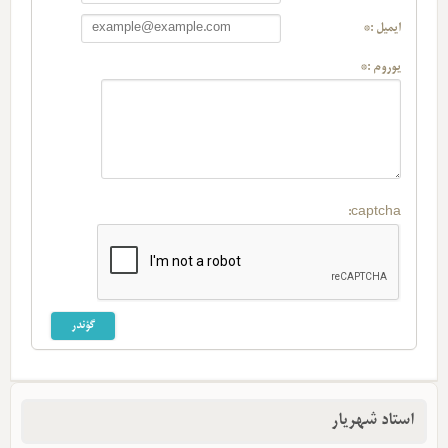
ایمیل :*
یوروم :*
captcha:
استاد شهریار