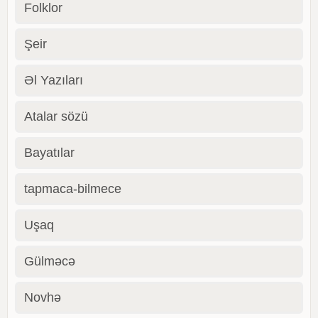
Folklor
Şeir
Əl Yazıları
Atalar sözü
Bayatılar
tapmaca-bilmece
Uşaq
Gülməcə
Novhə