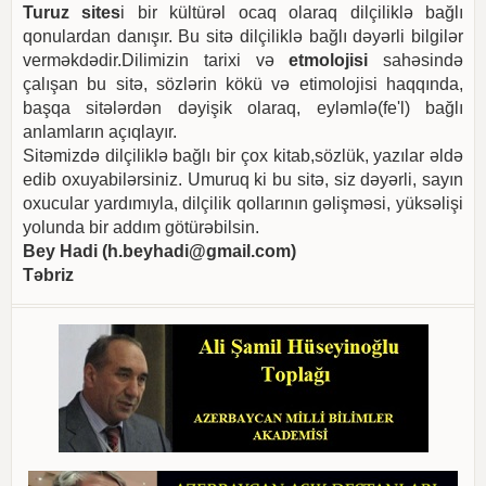
Turuz sites
i bir kültürəl ocaq olaraq dilçiliklə bağlı
qonulardan danışır. Bu sitə dilçiliklə bağlı dəyərli bilgilər
verməkdədir.Dilimizin tarixi və
etmolojisi
sahəsində
çalışan bu sitə, sözlərin kökü və etimolojisi haqqında,
başqa sitələrdən dəyişik olaraq, eyləmlə(fe'l) bağlı
anlamların açıqlayır.
Sitəmizdə dilçiliklə bağlı bir çox kitab,sözlük, yazılar əldə
edib oxuyabilərsiniz. Umuruq ki bu sitə, siz dəyərli, sayın
oxucular yardımıyla, dilçilik qollarının gəlişməsi, yüksəlişi
yolunda bir addım götürəbilsin.
Bey Hadi (
h.beyhadi@gmail.com
)
Təbriz