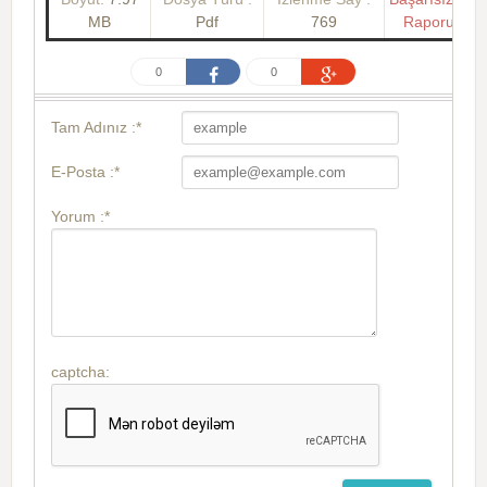
MB
Pdf
769
Raporu
0
0
Tam Adınız :*
E-Posta :*
Yorum :*
captcha: