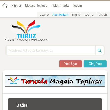
Pitiklər
Məqalə Toplusu
Hakkımızda
İletişim
فارسی
Azerbaijani
English
تورکجه
Turkish
Yeni Üye
Giriş Yap
Bağış