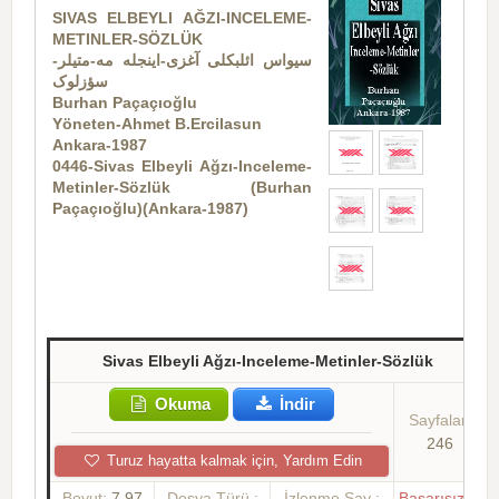
SIVAS ELBEYLI AĞZI-INCELEME-
METINLER-SÖZLÜK
سیواس ائلبکلی آغزی-اینجله مه-متیلر-
سؤزلوک
Burhan Paçaçıoğlu
Yöneten-Ahmet B.Ercilasun
Ankara-1987
0446-Sivas Elbeyli Ağzı-Inceleme-
Metinler-Sözlük (Burhan
Paçaçıoğlu)(Ankara-1987)
Sivas Elbeyli Ağzı-Inceleme-Metinler-Sözlük
Okuma
İndir
Sayfalar:
246
Turuz hayatta kalmak için, Yardım Edin
Boyut:
7.97
Dosya Türü :
İzlenme Say :
Başarısızlık