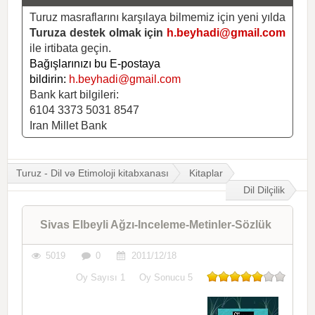
Turuz masraflarını karşılaya bilmemiz için yeni yılda
Turuza destek olmak için
h.beyhadi@gmail.com
ile irtibata geçin.
Bağışlarınızı bu E-postaya
bildirin:
h.beyhadi@gmail.com
Bank kart bilgileri:
6104 3373 5031 8547
Iran Millet Bank
Turuz - Dil və Etimoloji kitabxanası
Kitaplar
Dil Dilçilik
Sivas Elbeyli Ağzı-Inceleme-Metinler-Sözlük
5019
0
2011/12/18
Oy Sayısı
1
Oy Sonucu
5