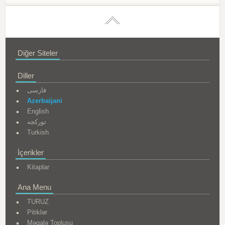
Diğer Siteler
Diller
فارسی
Azerbaijani
English
تورکجه
Turkish
İçerikler
Kitaplar
Ana Menu
TURUZ
Pitiklər
Məqalə Toplusu