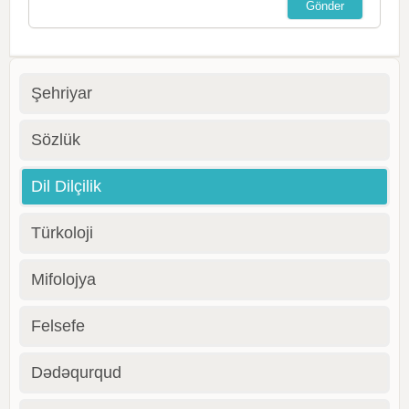
Şehriyar
Sözlük
Dil Dilçilik
Türkoloji
Mifolojya
Felsefe
Dədəqurqud