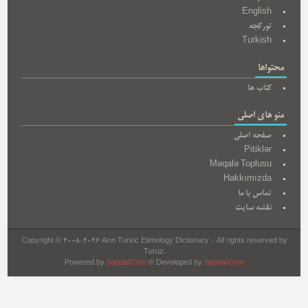
English
تورکجه
Turkish
محتواها
کتاب ها
منو های اصلی
صفحه اصلی
Pitiklər
Məqalə Toplusu
Hakkımızda
تماس با ما
نقشه سایت
Copyright © 2008-2026 Arın Turkic Etimology Dictionary - All rights reserved by
Turuz.
Powered by
Sapdal.Com
© Developed by
Sapdal.Com