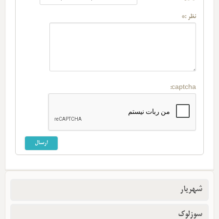
نظر :*
captcha:
شهریار
سوزلوک