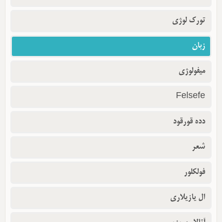
تورک لوژی
زبان
میفولوژی
Felsefe
دده قورقود
شعر
فولکلور
ال یازیلاری