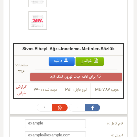
Sivas Elbeyli Ağzı-Inceleme-Metinler-Sözlük
خواندن
دانلود
صفحات:
246
برای ادامه حیات توروز، کمک کنید
گزارش
حجم:
7.97 MB
نوع فایل :
Pdf
دیده شده :
770
خرابی
0
0
نام کامل :*
ایمیل :*