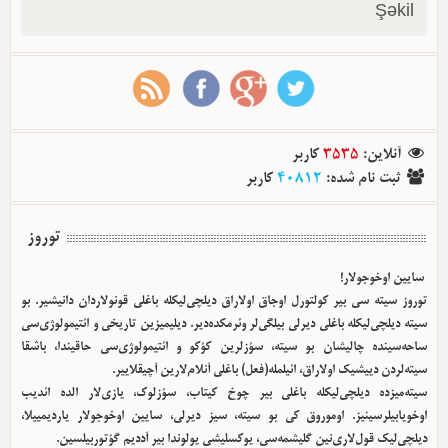
Şəkil
آنلاین
:
3535
کاربر
ثبت نام شده
:
40812
کاربر
توروز
سایین اوخوجولار!
توروز سیته سی بیر کولتورل اوجاق اولا‌راق دیلچی‌لیکله باغلی قونولاردان دانیشیر. بو
سیته دیلچی‌لیکله باغلی دیرلی بیلگی‌لر وئرمکده‌دیر. دیلیمیزین تاریخی و ائتیمولوژی‌سی
ساحه‌سینده چالیشان بو سیته، سؤزلرین کؤکو و ائتیمولوژی‌سی حاقیندا، باشقا
سیته‌لردن دییشیک اولا‌راق، ائیلمله(فعل) باغلی آنلام‌لارین آچیقلاییر.
سیته‌میزده دیلچی‌لیکله باغلی بیر چوخ کیتاب، سؤزلوک، یازی‌لار الده ائدیب
اوخویابیلرسینیز. اوموروق کی بو سیته، سیز دیرلی، سایین اوخوجولار یاردیمییلا،
دیلچی‌لیک قول‌لاری‌نین گلیشمه‌سی، یوکسلیشی یولوندا بیر آددیم گؤتوربیلسین.