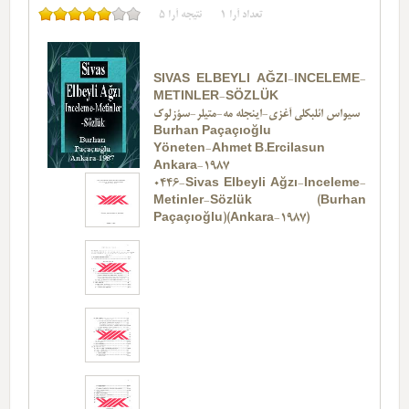
تعداد آرا
1
نتیجه آرا
5
SIVAS ELBEYLI AĞZI-INCELEME-
METINLER-SÖZLÜK
سیواس ائلبکلی آغزی-اینجله مه-متیلر-سؤزلوک
Burhan Paçaçıoğlu
Yöneten-Ahmet B.Ercilasun
Ankara-1987
0446-Sivas Elbeyli Ağzı-Inceleme-
Metinler-Sözlük (Burhan
Paçaçıoğlu)(Ankara-1987)