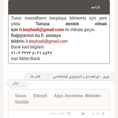
یاردیم
Turuz masraflarını karşılaya bilmemiz için yeni
yılda
Turuza destek olmak
için
h.beyhadi@gmail.com
ile irtibata geçin.
Bağışlarınızı bu E-postaya
bildirin:
h.beyhadi@gmail.com
Bank kart bilgileri:
6104 3373 5031 8547
Iran Millet Bank
توروز - تورکجه دیل و ائتیمولوژی کیتابخاناسی
کتاب ها
زبان
Sivas Elbeyli Ağzı-Inceleme-Metinler-
Sözlük
1390/9/27
0
5024