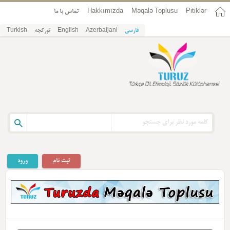
Pitiklər
Məqalə Toplusu
Hakkımızda
تماس با ما
فارسی
Azerbaijani
English
تورکجه
Turkish
ثبت نام
ورود