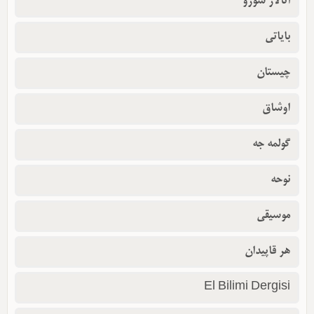
آتالار سوزو
بایاتی
چیستان
اوشاق
گولمه جه
نوحه
موسیقی
هر قاپیدان
El Bilimi Dergisi