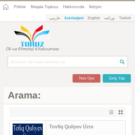
Pitiklər
Məqalə Toplusu
Hakkımızda
İletişim
فارسی
Azerbaijani
English
تورکجه
Turkish
Yeni Üye
Giriş Yap
Arama:
Tovfiq Quliyev Üzre