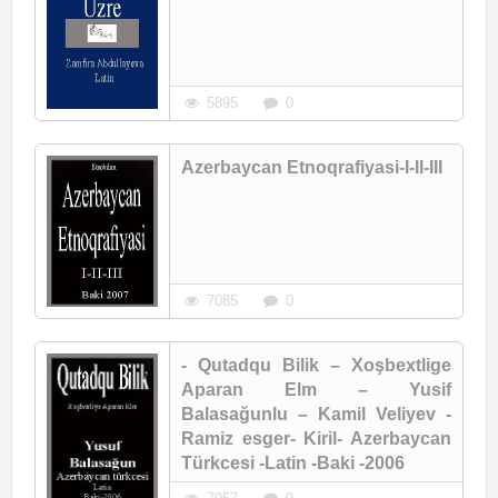
5895
0
Azerbaycan Etnoqrafiyasi-I-II-III
7085
0
- Qutadqu Bilik – Xoşbextlige
Aparan Elm – Yusif
Balasağunlu – Kamil Veliyev -
Ramiz esger- Kiril- Azerbaycan
Türkcesi -Latin -Baki -2006