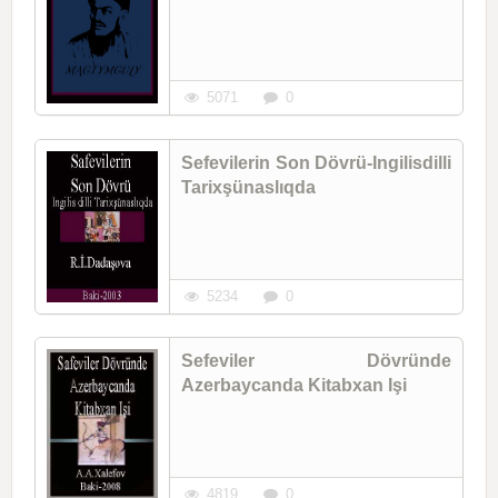
5071
0
Sefevilerin Son Dövrü-Ingilisdilli
Tarixşünaslıqda
5234
0
Sefeviler Dövründe
Azerbaycanda Kitabxan Işi
4819
0