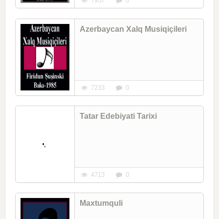
7957
0
Azerbaycan Xalq Musiqiçileri
7233
0
Tatar Edebiyati Tarixi
4713
0
Maxtumquli