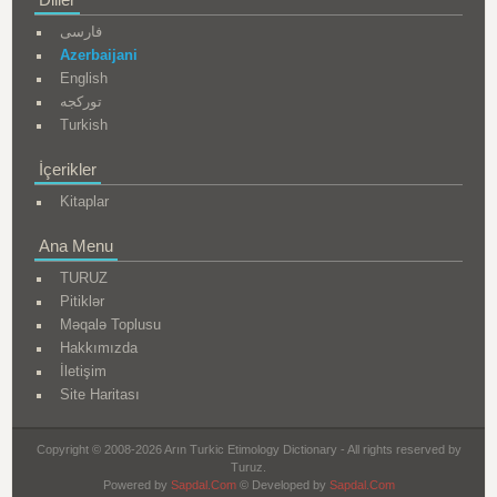
فارسی
Azerbaijani
English
تورکجه
Turkish
İçerikler
Kitaplar
Ana Menu
TURUZ
Pitiklər
Məqalə Toplusu
Hakkımızda
İletişim
Site Haritası
Copyright © 2008-2026 Arın Turkic Etimology Dictionary - All rights reserved by
Turuz.
Powered by
Sapdal.Com
© Developed by
Sapdal.Com