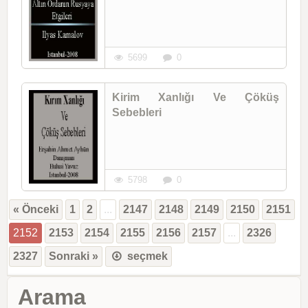
5699
0
Kirim Xanlığı Ve Çöküş
Sebebleri
5798
0
« Önceki
1
2
...
2147
2148
2149
2150
2151
2152
2153
2154
2155
2156
2157
...
2326
2327
Sonraki »
seçmek
Arama