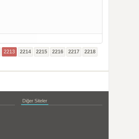
2213
2214
2215
2216
2217
2218
Diğer Siteler