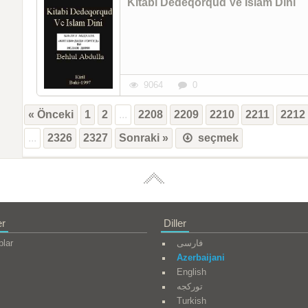
Kitabi Dedeqorqud Ve Islam Dini
9064
0
« Önceki
1
2
...
2208
2209
2210
2211
2212
...
2326
2327
Sonraki »
seçmek
er
Diller
plar
فارسی
Azerbaijani
English
تورکجه
Turkish