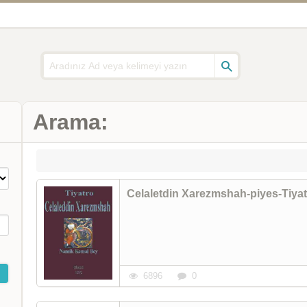
Arama:
Celaletdin Xarezmshah-piyes-Tiya
6896
0