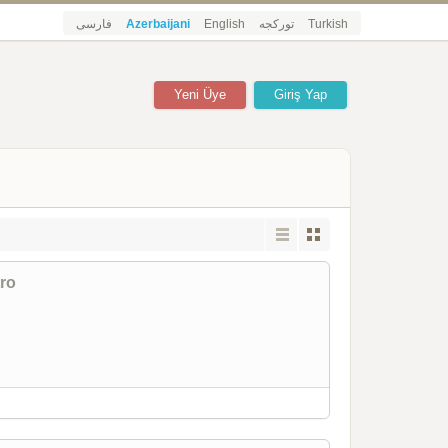
فارسی
Azerbaijani
English
تورکجه
Turkish
Yeni Üye
Giriş Yap
tro