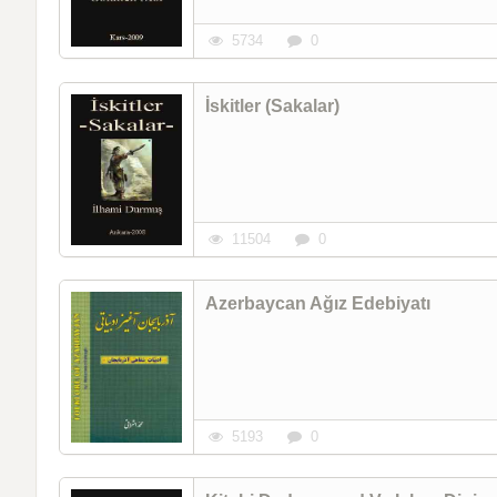
5734
0
İskitler (Sakalar)
11504
0
Azerbaycan Ağız Edebiyatı
5193
0