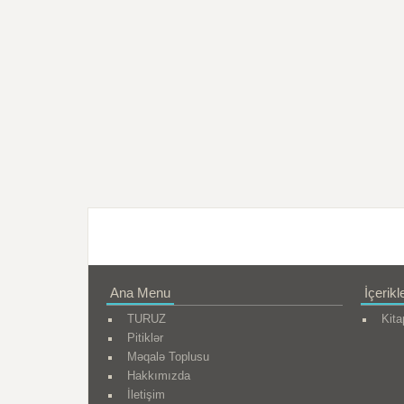
Ana Menu
İçerikl
TURUZ
Kita
Pitiklər
Məqalə Toplusu
Hakkımızda
İletişim