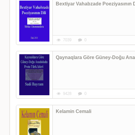
Bextiyar Vahabzade Poeziyasının D
7039
0
Qaynaqlara Göre Güney-Doğu Anado
9428
0
Kelamin Cemali