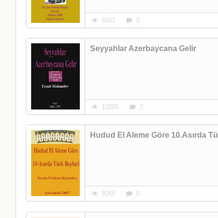
6041
0
Seyyahlar Azerbaycana Gelir
10285
2
Hudud El Aleme Göre 10.Asırda Tü
8265
0