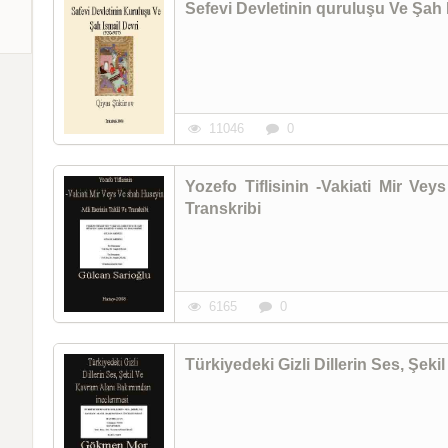
Sefevi Devletinin quruluşu Ve Şah 
11046
0
Yozefo Tiflisinin -Vakiati Mir Ve
Transkribi
6165
0
Türkiyedeki Gizli Dillerin Ses, Şe