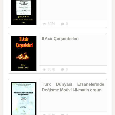
8054
0
Il Axir Çerşenbeleri
8870
0
Türk Dünyasi Efsanelerinde
Değişme Motivi I-II-mətin erqun