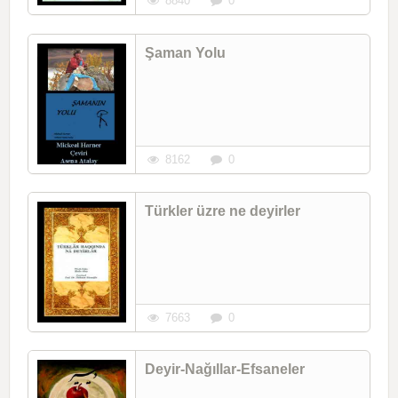
8840
0
Şaman Yolu
8162
0
Türkler üzre ne deyirler
7663
0
Deyir-Nağıllar-Efsaneler