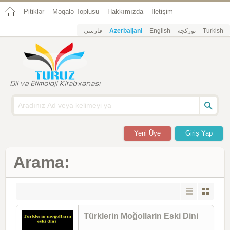
Pitiklər
Məqalə Toplusu
Hakkımızda
İletişim
فارسی
Azerbaijani
English
تورکجه
Turkish
Yeni Üye
Giriş Yap
Arama:
Türklerin Moğollarin Eski Dini