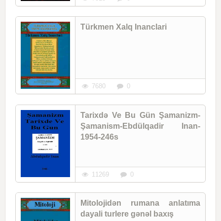
Türkmen Xalq Inanclari
7680
0
Tarixdə Ve Bu Gün Şamanizm-
Şamanism-Ebdülqadir Inan-
1954-246s
11269
0
Mitolojidən rumana anlatıma
dayali turlere gənəl baxış