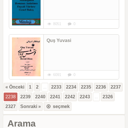
8051
0
Quş Yuvasi
6091
0
« Önceki
1
2
...
2233
2234
2235
2236
2237
2238
2239
2240
2241
2242
2243
...
2326
2327
Sonraki »
seçmek
Arama