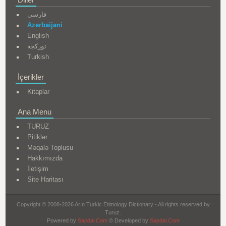
فارسی
Azerbaijani
English
تورکجه
Turkish
İçerikler
Kitaplar
Ana Menu
TURUZ
Pitiklər
Məqalə Toplusu
Hakkımızda
İletişim
Site Haritası
Copyright © 2008-2026 Arın Turkic Etimology Dictionary - All rights reserved by
Turuz.
Powered by
Sapdal.Com
© Developed by
Sapdal.Com