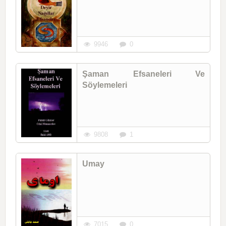
9946
0
Şaman Efsaneleri Ve
Söylemeleri
9808
1
Umay
7015
0