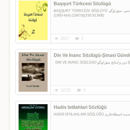
Başqurt Türkcesi Sözlügü
BAŞQURT TÜRKCESI SÖZLÜYÜ باشقورت تورکجه‌سی سؤزلوگو Kiril 1993 0279-Başqurt Türkcəsi sözlüyü
(1993-kiril) (1687d)(330.913KB)
5817
2
Din Ve Inanc Sözlügü-Şinasi Günd
DIN
12725
0
Hadis Istilahlari Sözlüğü