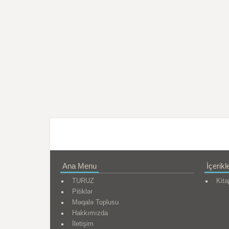
Ana Menu
İçerikl
TURUZ
Kita
Pitiklər
Məqalə Toplusu
Hakkımızda
İletişim