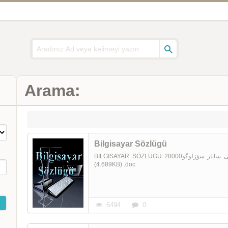
Arama:
Bilgisayar Sözlügü
BILGISAYAR SÖZLÜGÜ بیلگی سایار سؤزلوگو28000 söz 0280-(1)Bilgisayar sözlüyü (28000 söz) (1447d)
(4.689KB) .doc
6494
0