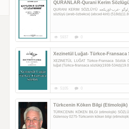
QURANLAR-Qurani Kerim Sözlüg
QURANI KERIM SÖZLÜYÜ قرانی کریم سؤزلوگو -عرب-اؤزبکجه Kiril Ereb-özbekce 0278-(1)Qurani kərim
sözlüyü (ərəb-özbəkcə) (əbcəd-kiril) (518d)(11.
5937
0
Xezinetül Luğat- Türkce-Fransaca
XEZINETÜL LUĞAT Türkce-Fransaca Sözlük خزینه لغات -تورکجه-فرانساجا سؤزلوک 1938 0276-Xəzinətül
luğat (Türkcə-firansaca sözlük)(1938-534d)(19
5105
0
Türkcenin Köken Bilgi (Etimolojik) 
TÜRKCENIN KÖKEN BILGI (etimolojik) SÖZLÜYÜ-I-II نین کؤکن بیلگی (ائتیمولوژیک) سؤزلوگو
Gülensoy 0275-Türkcənin kökən bilgi (etimoloji