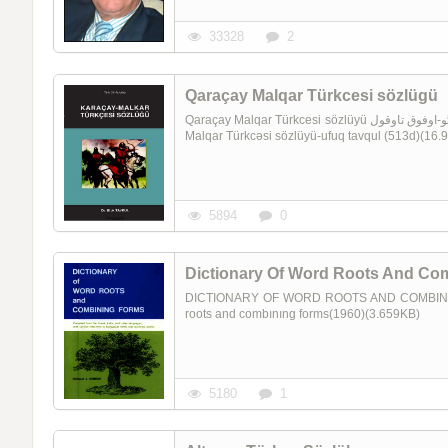
33328
2
Qaraçay Malqar Türkcesi sözlügü
Qaraçay Malqar Türkcesi sözlüyü قاراچای مالقار تورکجه‌سی سؤزلوگو-اوفوق تاوقول Ufuq Tavqul 0274-Qaraçay
Malqar Türkcəsi sözlüyü-ufuq tavqul (513d)(16
5894
0
Dictionary Of Word Roots And Co
DICTIONARY OF WORD ROOTS AND COMBINING 
roots and combınıng forms(1960)(3.659KB)
5180
1