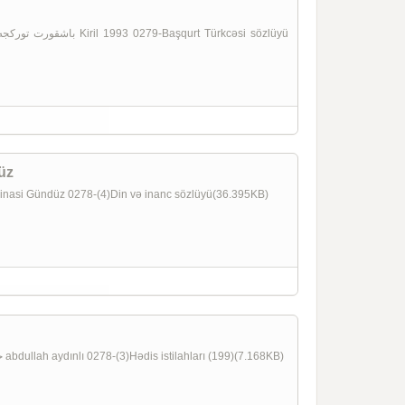
üz
 VE INANC SÖZLÜGÜ دین و اینانج سؤزلوگو Şinasi Gündüz 0278-(4)Din və inanc sözlüyü(36.395KB)
HADIS ISTILAHLARI SÖZLÜĞÜ حدیث اصطلاحلاری abdullah aydınlı 0278-(3)Hədis istilahları (199)(7.168KB)