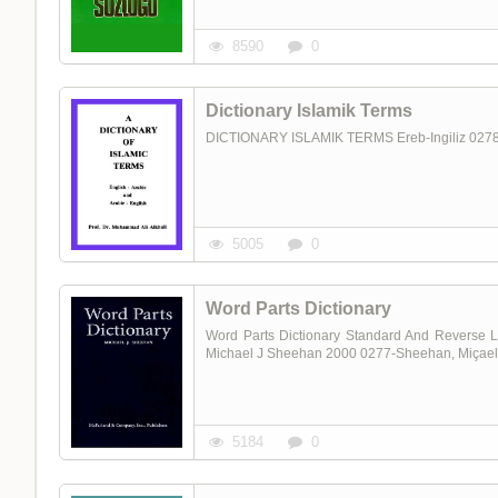
8590
0
Dictionary Islamik Terms
DICTIONARY ISLAMIK TERMS Ereb-Ingiliz 0278-(2
5005
0
Word Parts Dictionary
Word Parts Dictionary Standard And Reverse Li
Michael J Sheehan 2000 0277-Sheehan, Miçael J.
5184
0