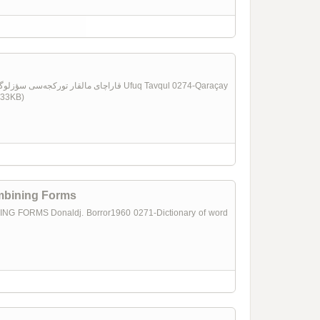
.933KB)
mbining Forms
FORMS Donaldj. Borror1960 0271-Dictionary of word