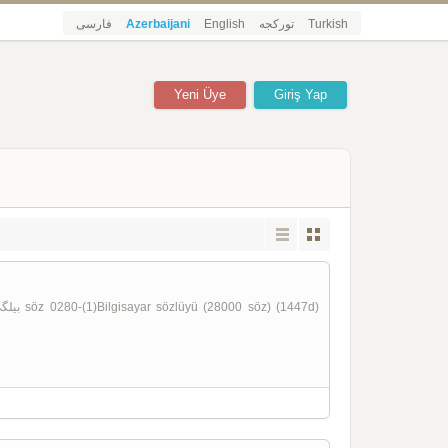
فارسی
Azerbaijani
English
تورکجه
Turkish
Yeni Üye
Giriş Yap