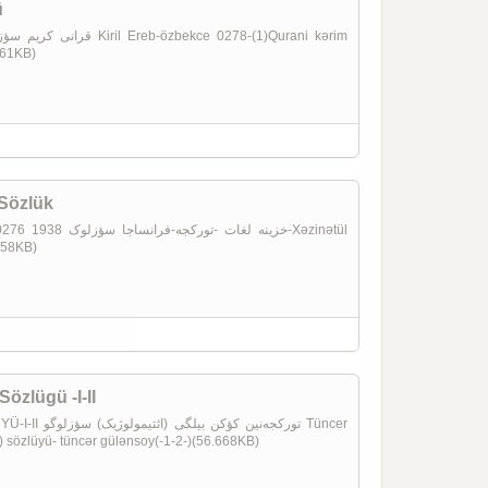
ü
861KB)
 Sözlük
.058KB)
Sözlügü -I-II
تورکجه‌ Tüncer
k) sözlüyü- tüncər gülənsoy(-1-2-)(56.668KB)