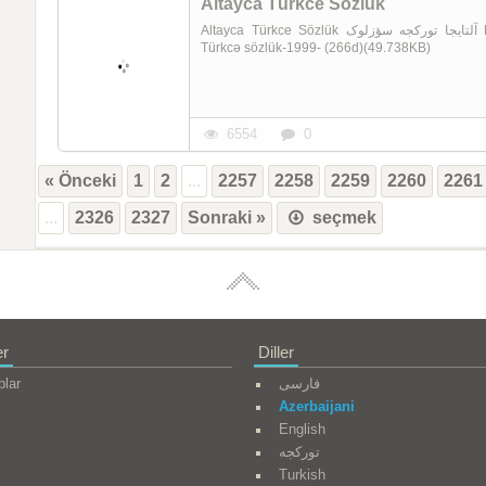
Altayca Türkce Sözlük
Altayca Türkce Sözlük آلتایجا تورکجه سؤزلوک Emine Gürsoy Naskali-Muvaffak Duranli 0268-(2)Altayca
Türkcə sözlük-1999- (266d)(49.738KB)
6554
0
« Önceki
1
2
...
2257
2258
2259
2260
2261
...
2326
2327
Sonraki »
seçmek
er
Diller
plar
فارسی
Azerbaijani
English
تورکجه
Turkish