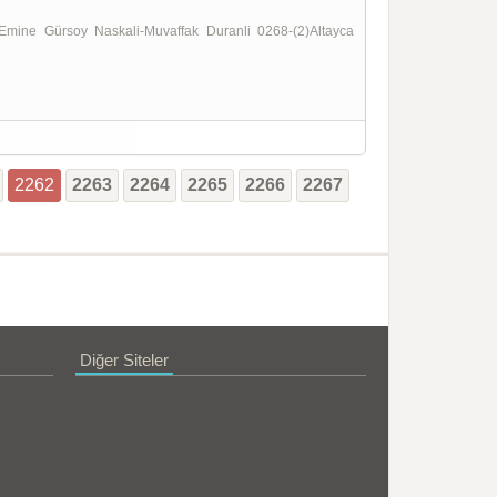
2262
2263
2264
2265
2266
2267
Diğer Siteler