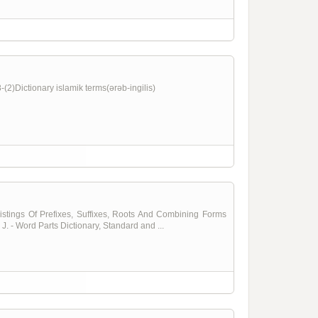
)Dictionary islamik terms(ərəb-ingilis)
stings Of Prefixes, Suffixes, Roots And Combining Forms
 - Word Parts Dictionary, Standard and ...