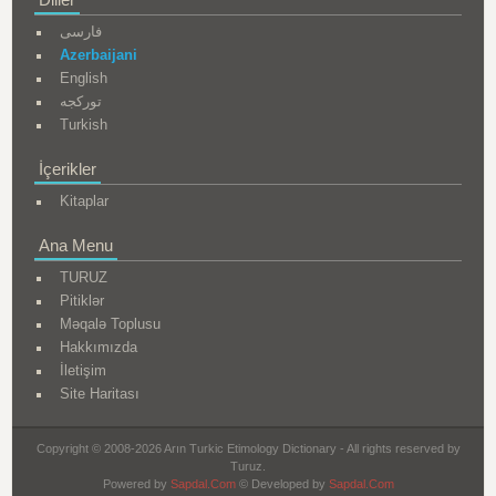
فارسی
Azerbaijani
English
تورکجه
Turkish
İçerikler
Kitaplar
Ana Menu
TURUZ
Pitiklər
Məqalə Toplusu
Hakkımızda
İletişim
Site Haritası
Copyright © 2008-2026 Arın Turkic Etimology Dictionary - All rights reserved by
Turuz.
Powered by
Sapdal.Com
© Developed by
Sapdal.Com