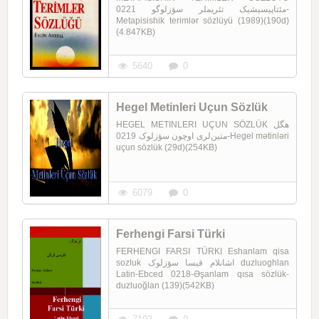
مئتاپیسیشیک تئریملر سؤزلوگو 0221-
Metapisishik terimlər sözlüyü (1989)(190d)
(4.847KB)
5640
0
Hegel Metinleri Uçun Sözlük
HEGEL METINLERI UÇUN SÖZLÜK هگل
متین‌لری اوچون سؤزلوک 0219-Hegel mətinləri
uçun sözlük (29d)(254KB)
6079
0
Ferhengi Farsi Türki
FERHENGI FARSI TÜRKI Eshanlam qisa
sozluk اشانلام قیسا سؤزلوک duzluoghlan
Latin-Ebced 0218-Əşanlam qısa sözlük-
duzluoğlan (139)(542KB)