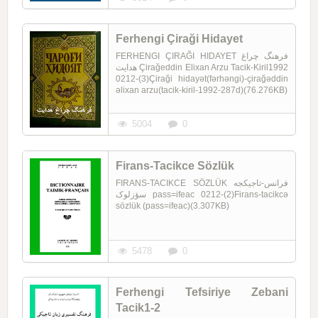
Ferhengi Çiraği Hidayet
FERHENGI ÇIRAĞI HIDAYET فرهنگ چراغ
هدایت Çirağeddin Elixan Arzu Tacik-Kiril1992
0212-(3)Çiraği hidayət(fərhəngi)-çirağəddin
əlixan arzu(tacik-kiril-1992-287d)(76.276KB)
5004
0
Firans-Tacikce Sözlük
FIRANS-TACIKCE SÖZLÜK فرانس-تاجیکجه
سؤزلوک pass=ifeac 0212-(2)Firans-tacikcə
sözlük (pass=ifeac)(3.307KB)
5478
0
Ferhengi Tefsiriye Zebani
Tacik1-2