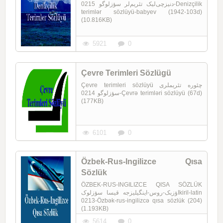
دنیزچی‌لیک تئریم‌لر سؤزلوگو 0215-Denizçilik
terimlər sözlüyü-babyev (1942-103d)
(10.816KB)
5921
0
Çevre Terimleri Sözlügü
Çevre terimleri sözlüyü چئوره تئریملری
سؤزلوگو 0214-Çevrə terimləri sözlüyü (67d)
(177KB)
6101
0
Özbek-Rus-Ingilizce Qısa
Sözlük
ÖZBEK-RUS-INGILIZCE QISA SÖZLÜK
اؤزبک-روس-اینگیلیزجه قیسا سؤزلوکkiril-latin
0213-Özbək-rus-ingilizcə qısa sözlük (204)
(1.193KB)
5614
0