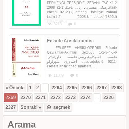
FERHENGI TEFSIRIYE ZEBANI TACIK1-2
فرهنگی تفسیریئ زبانی تاجیک(1-2) 2008kiril-
ebced 0212-(1)Fərhəngi təfsiriye zəbani
tacik(1-2) (2008-kiril-əbcəd)(1895d)
(122.213KB)
5213
0
Felsefe Ansiklopedisi
FELSEFE ANSIKLOPEDISI Felsefe
Qavramlar-Axımlari Sözlüyü 1-2-3-4-5-6
فلسفه آنسیکلوپئدی‌سی-فلسفه قاورام‌لار-
آخیم‌لاری سؤزلوگو pass-adobe-9 0211-
Fəlsəfə ansiklopedisi(fəlsəfə ...
11089
0
« Önceki
1
2
...
2264
2265
2266
2267
2268
2269
2270
2271
2272
2273
2274
...
2326
2327
Sonraki »
seçmek
Arama