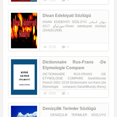
7103
0
Divan Edebiyati Sözlügü
DIVAN EDEBIYATI SÖZLÜYÜ دیوان ادبیاتی
سؤزلوگو 0217-Divan ədəbiyyatı sözlüyü
(204)(612KB)
9238
0
Dictionnaire Rus-Frans -De
Etymologie Compare
DICTIONNAIRE RUS-FRANS -DE
ETYMOLOGIE COMPARE Sarahblundy
French 2001 0216-Dictionnaire rus-frans (de
Etymologie compare)-SarahBlundy-(frenç)
(200)(11.994KB)
4598
0
Denizçilik Terimler Sözlügü
DENIZÇILIK TERIMLER SÖZLÜYÜ