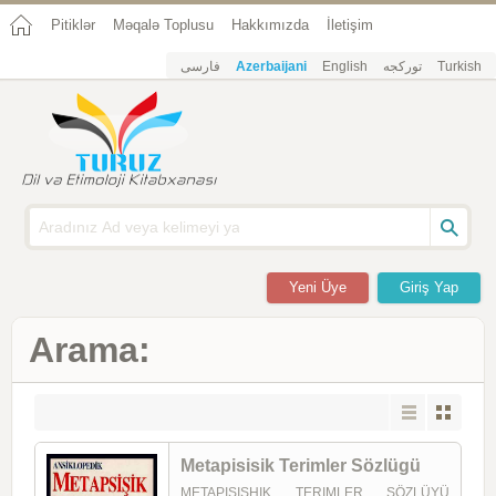
Pitiklər
Məqalə Toplusu
Hakkımızda
İletişim
فارسی
Azerbaijani
English
تورکجه
Turkish
Yeni Üye
Giriş Yap
Arama:
Metapisisik Terimler Sözlügü
METAPISISHIK TERIMLER SÖZLÜYÜ