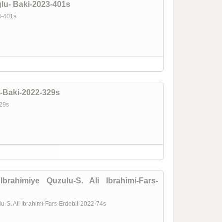
ğlu- Baki-2023-401s
23-401s
u-Baki-2022-329s
-329s
brahimiye Quzulu-S. Ali Ibrahimi-Fars-
u-S. Ali Ibrahimi-Fars-Erdebil-2022-74s