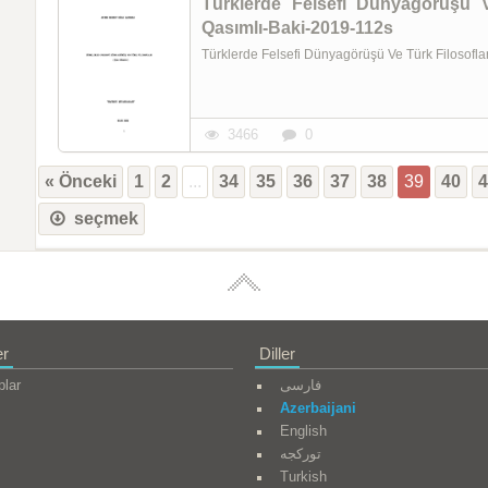
Türklerde Felsefi Dünyagörüşü V
Qasımlı-Baki-2019-112s
Türklerde Felsefi Dünyagörüşü Ve Türk Filosof
3466
0
« Önceki
1
2
...
34
35
36
37
38
39
40
seçmek
er
Diller
plar
فارسی
Azerbaijani
English
تورکجه
Turkish