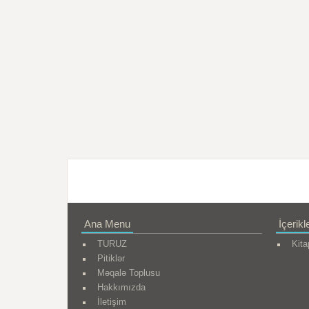
Ana Menu
İçerikl
TURUZ
Kita
Pitiklər
Məqalə Toplusu
Hakkımızda
İletişim