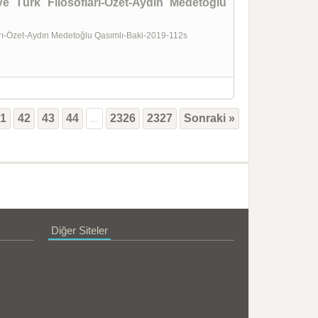
e Türk Filosofları-Özet-Aydın Medetoğlu
ları-Özet-Aydın Medetoğlu Qasımlı-Baki-2019-112s
41
42
43
44
...
2326
2327
Sonraki »
Diğer Siteler