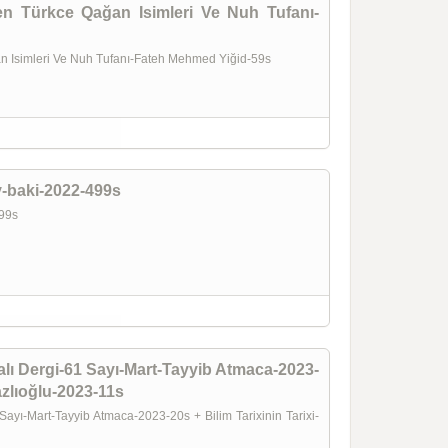
n Türkce Qağan Isimleri Ve Nuh Tufanı-
n Isimleri Ve Nuh Tufanı-Fateh Mehmed Yiğid-59s
v-baki-2022-499s
-499s
lı Dergi-61 Sayı-Mart-Tayyib Atmaca-2023-
azlıoğlu-2023-11s
ayı-Mart-Tayyib Atmaca-2023-20s + Bilim Tarixinin Tarixi-