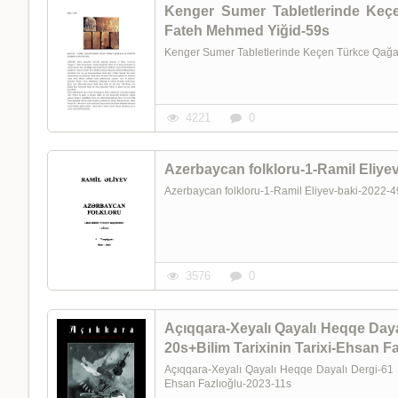
Kenger Sumer Tabletlerinde Keçe
Fateh Mehmed Yiğid-59s
Kenger Sumer Tabletlerinde Keçen Türkce Qağa
4221
0
Azerbaycan folkloru-1-Ramil Eliye
Azerbaycan folkloru-1-Ramil Eliyev-baki-2022
3576
0
Açıqqara-Xeyalı Qayalı Heqqe Daya
20s+Bilim Tarixinin Tarixi-Ehsan F
Açıqqara-Xeyalı Qayalı Heqqe Dayalı Dergi-61 S
Ehsan Fazlıoğlu-2023-11s