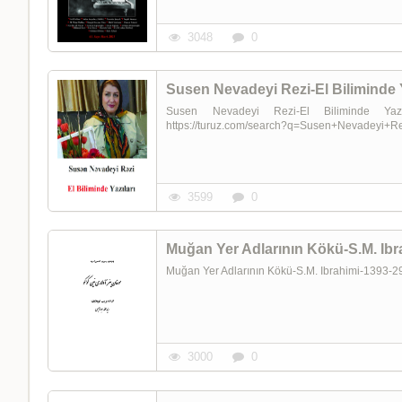
3048
0
Susen Nevadeyi Rezi-El Biliminde 
Susen Nevadeyi Rezi-El Biliminde Ya
https://turuz.com/search?q=Susen+Nevadeyi+R
3599
0
Muğan Yer Adlarının Kökü-S.M. Ibr
Muğan Yer Adlarının Kökü-S.M. Ibrahimi-1393-
3000
0