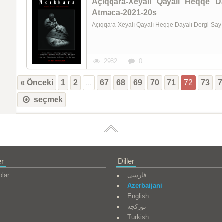
Açıqqara-Xeyalı Qayalı Heqqe D
Atmaca-2021-20s
Açıqqara-Xeyalı Qayalı Heqqe Dayalı Dergi-S
2982
0
« Önceki
1
2
...
67
68
69
70
71
72
73
seçmek
er
Diller
plar
فارسی
Azerbaijani
English
تورکجه
Turkish