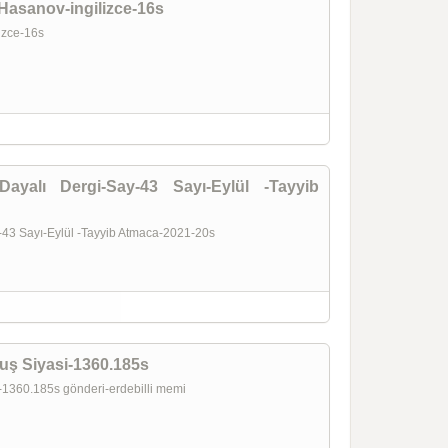
 Hasanov-ingilizce-16s
lizce-16s
ayalı Dergi-Say-43 Sayı-Eylül -Tayyib
-43 Sayı-Eylül -Tayyib Atmaca-2021-20s
uş Siyasi-1360.185s
s-1360.185s gönderi-erdebilli memi