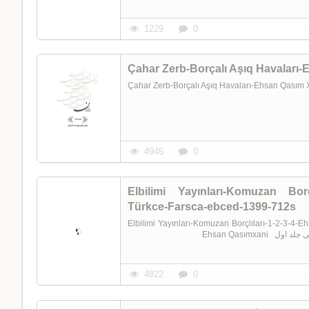
1229
0
Çahar Zerb-Borçalı Aşıq Havaları
Çahar Zerb-Borçalı Aşıq Havaları-Ehsan Qası
4945
0
Elbilimi Yayınları-Komuzan Borç
Türkce-Farsca-ebced-1399-712s
Elbilimi Yayınları-Komuzan Borçlıları-1-2-3-
4822
0