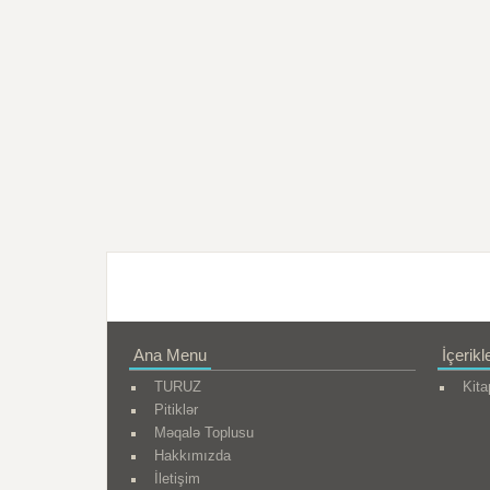
Ana Menu
İçerikl
TURUZ
Kita
Pitiklər
Məqalə Toplusu
Hakkımızda
İletişim