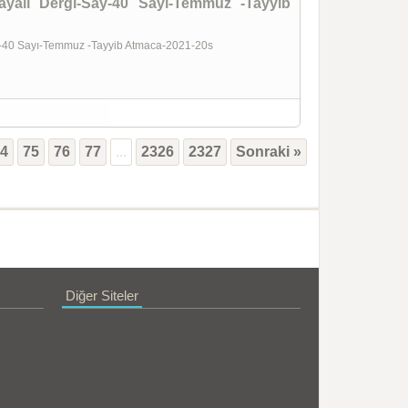
ayalı Dergi-Say-40 Sayı-Temmuz -Tayyib
ay-40 Sayı-Temmuz -Tayyib Atmaca-2021-20s
74
75
76
77
...
2326
2327
Sonraki »
Diğer Siteler