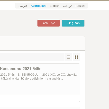
فارسی
Azerbaijani
English
تورکجه
Turkish
Yeni Üye
Giriş Yap
eri-Kastamonu-2021-545s
nu-2021-545s B. BEKİROĞLU – 2021 XIX. ve XX. yüzyıllar
kültürəl açıdan büyük değişimlerin yaşandığı ...