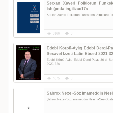
Serxan Xaveri Folklorun Funksi
Ishığında-ingilizce17s
Serxan Xaveri Folklorun Funksional Strukturu E
3166
0
Edebi Körpü-Aylıq Edebi Dergi-Pay
Sexavet Izzeti-Latin-Ebced-2021-3
Edebi Körpü-Aylıq Edebi Dergi-Payız-36-ci Say
2021-32s
4075
0
Şahrox Nexei-Söz Imameddin Nesi
Şahrox Nexei-Söz Imameddin Nesimi-Ses-Göstə