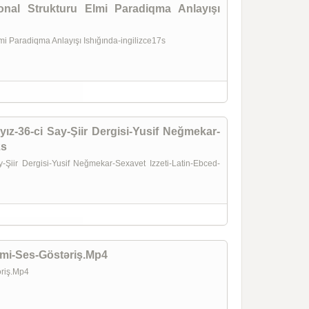
onal Strukturu Elmi Paradiqma Anlayışı
lmi Paradiqma Anlayışı Ishığında-ingilizce17s
ız-36-ci Say-Şiir Dergisi-Yusif Neğmekar-
2s
-Şiir Dergisi-Yusif Neğmekar-Sexavet Izzeti-Latin-Ebced-
mi-Ses-Göstəriş.Mp4
riş.Mp4