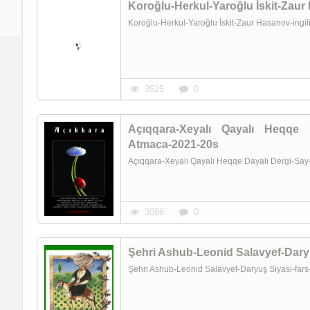
Koroğlu-Herkul-Yaroğlu İskit-Zaur
Koroğlu-Herkul-Yaroğlu İskit-Zaur Hasanov-ingi
3525
0
Açıqqara-Xeyalı Qayalı Heqqe D
Atmaca-2021-20s
Açıqqara-Xeyalı Qayalı Heqqe Dayalı Dergi-Say
3086
0
Şehri Ashub-Leonid Salavyef-Dary
Şehri Ashub-Leonid Salavyef-Daryuş Siyasi-far