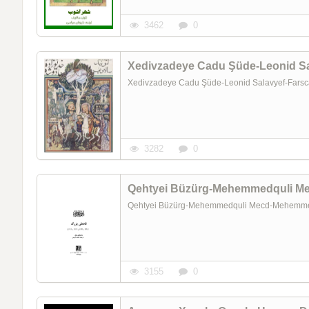
3462
0
Xedivzadeye Cadu Şüde-Leonid Sa
Xedivzadeye Cadu Şüde-Leonid Salavyef-Far
3282
0
Qehtyei Büzürg-Mehemmedquli M
Qehtyei Büzürg-Mehemmedquli Mecd-Mehemm
3155
0