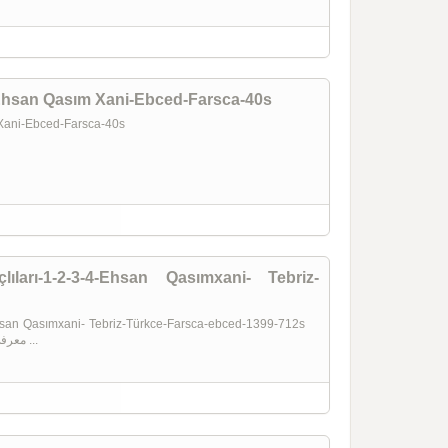
-Ehsan Qasım Xani-Ebced-Farsca-40s
m Xani-Ebced-Farsca-40s
lıları-1-2-3-4-Ehsan Qasımxani- Tebriz-
4-Ehsan Qasımxani- Tebriz-Türkce-Farsca-ebced-1399-712s
Ehsan Qasımxani معرفی جلد اول ...