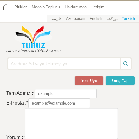
Pitiklər
Məqalə Toplusu
Hakkımızda
İletişim
فارسی
Azerbaijani
English
تورکجه
Turkish
Yeni Üye
Giriş Yap
Tam Adınız :*
E-Posta :*
Yorum :*