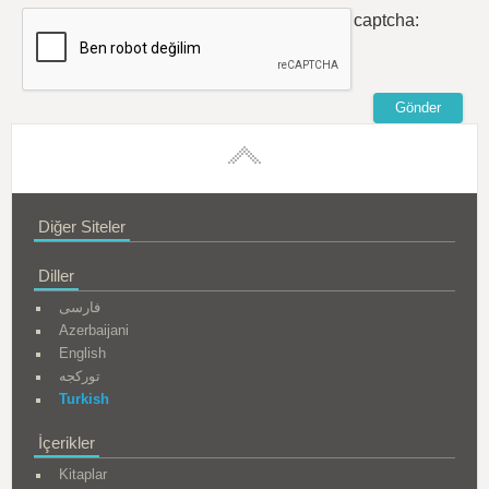
captcha:
Diğer Siteler
Diller
فارسی
Azerbaijani
English
تورکجه
Turkish
İçerikler
Kitaplar