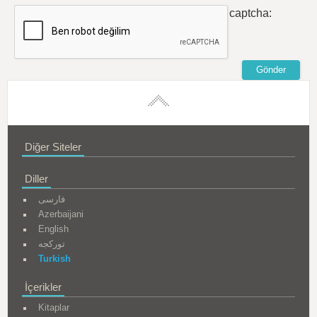
captcha:
Diğer Siteler
Diller
فارسی
Azerbaijani
English
تورکجه
Turkish
İçerikler
Kitaplar