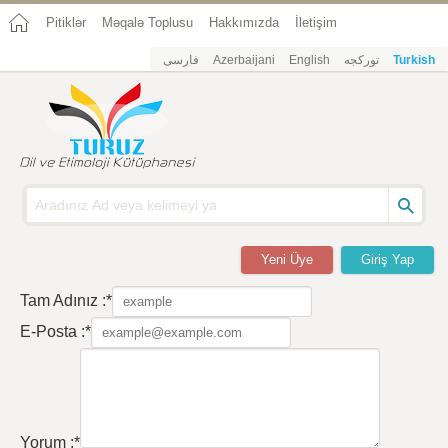
Pitiklər
Məqalə Toplusu
Hakkımızda
İletişim
فارسی
Azerbaijani
English
تورکجه
Turkish
Yeni Üye
Giriş Yap
Tam Adınız :*
E-Posta :*
Yorum :*