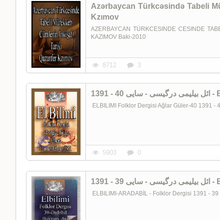
Azərbaycan Türkcəsində Tabeli Mü
Kzımov
AZERBAYCAN TÜRKCESINDE CESINDE TABE
KAZIMOV Baki-2010
8712
3
1391
5903
0
1391