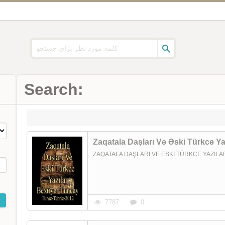
Search:
Zaqatala Daşları Və Əski Türkcə Ya
ZAQATALA DAŞLARI VE ESKI TÜRKCE YAZILAR 
7787
0