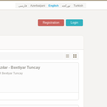
فارسی
Azerbaijani
English
تورکجه
Turkish
Registration
Login
zılar - Bəxtiyar Tuncay
Bextiyar Tuncay