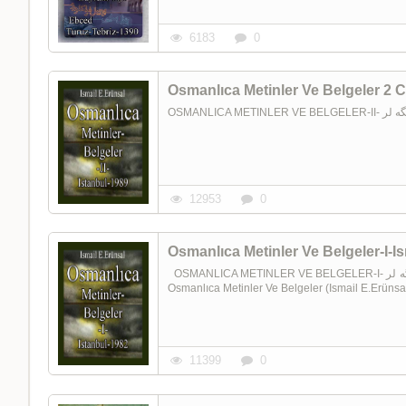
6183
0
Osmanlıca Metinler Ve Belgeler 2 Ci
12953
0
Osmanlıca Metinler Ve Belgeler-I-I
OSMANLICA METINLER VE BELGELER-I- اوسمانليجا متنلر و بلگه لر Ismail E.Erünsal Istanbul-1989 673-(1)
Osmanlıca Metinler Ve Belgeler (Ismail E.Erünsa
11399
0