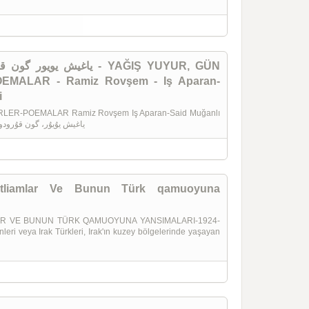
یاغیش - YAĞIŞ YUYUR, GÜN
EMALAR - Ramiz Rovşem - Iş Aparan-
i
LER-POEMALAR Ramiz Rovşem Iş Aparan-Said Muğanlı
Köçürü-Şarifa Caferi ياغيش يوُيوُر، گون قوُرودور-سئچيلميش شعيرلر-پوئمالار
qatliamlar Ve Bunun Türk qamuoyuna
AR VE BUNUN TÜRK QAMUOYUNA YANSIMALARI-1924-
i veya Irak Türkleri, Irak'ın kuzey bölgelerinde yaşayan