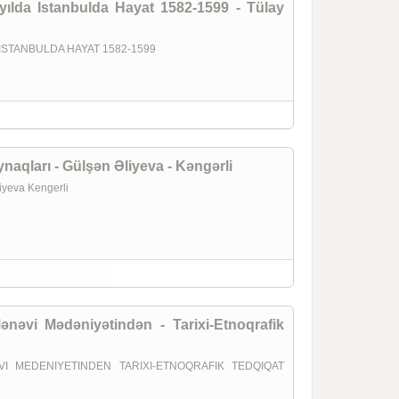
zyılda Istanbulda Hayat 1582-1599 - Tülay
 ISTANBULDA HAYAT 1582-1599
aqları - Gülşən Əliyeva - Kəngərli
yeva Kengerli
nəvi Mədəniyətindən - Tarixi-Etnoqrafik
I MEDENIYETINDEN TARIXI-ETNOQRAFIK TEDQIQAT