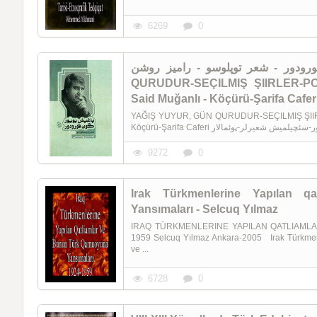
6269
0
 یویور گون قورودور - شعر توپلوسو - رامیز روشن
QURUDUR-SEÇILMIŞ ŞIIRLER-PO
Said Muğanlı - Köçürü-Şarifa Cafer
YAĞIŞ YUYUR, GÜN QURUDUR-SEÇILMIŞ ŞIIR
9272
0
Irak Türkmenlerine Yapılan 
Yansımaları - Selcuq Yılmaz
IRAQ TÜRKMENLERINE YAPILAN QATLIAML
1959 Selcuq Yılmaz Ankara-2005 Irak Türkmenler
ve ...
6728
0