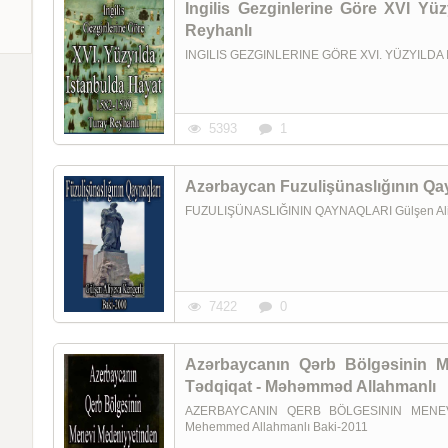
Ingilis Gezginlerine Göre XVI Yü
Reyhanlı
INGILIS GEZGINLERINE GÖRE XVI. YÜZYILDA
5393
1
Azərbaycan Fuzulişünaslığının Qayn
FUZULIŞÜNASLIĞININ QAYNAQLARI Gülşen Ali
7422
0
Azərbaycanın Qərb Bölgəsinin Mə
Tədqiqat - Məhəmməd Allahmanlı
AZERBAYCANIN QERB BÖLGESININ MENEV
Mehemmed Allahmanlı Baki-2011