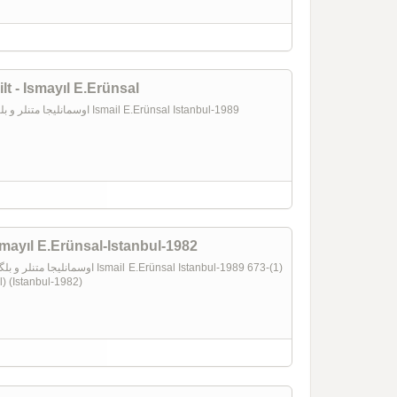
lt - Ismayıl E.Erünsal
OSMANLICA METINLER VE BELGELER-II- اوسمانليجا متنلر و بلگه لر Ismail E.Erünsal Istanbul-1989
smayıl E.Erünsal-Istanbul-1982
l) (Istanbul-1982)