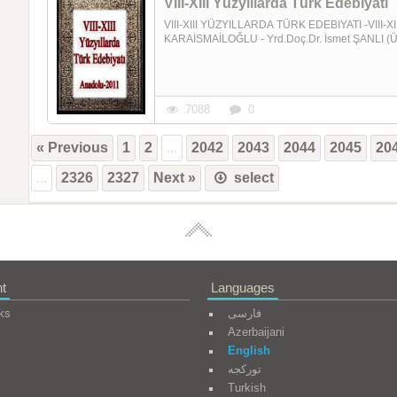
VIII-XIII Yüzyıllarda Türk Edebiyatı
VIII-XIII YÜZYILLARDA TÜRK EDEBIYATI -VIII-XII
KARAİSMAİLOĞLU - Yrd.Doç.Dr. İsmet ŞANLI (Ünite
7088
0
« Previous
1
2
...
2042
2043
2044
2045
20
...
2326
2327
Next »
select
t
Languages
ks
فارسی
Azerbaijani
English
تورکجه
Turkish