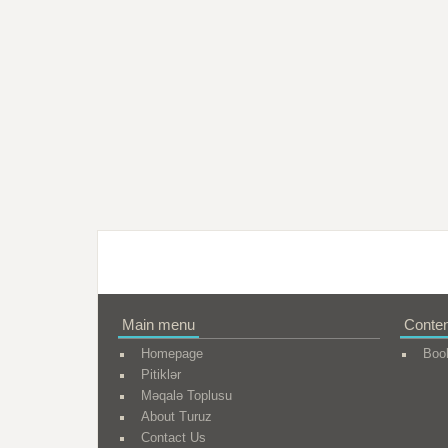
Main menu
Conten
Homepage
Boo
Pitiklər
Məqalə Toplusu
About Turuz
Contact Us