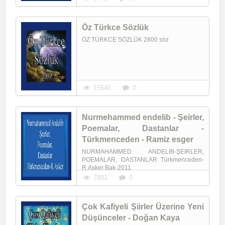
Öz Türkce Sözlük
ÖZ TÜRKCE SÖZLÜK 2800 söz
15646
0
Nurmehammed endelib - Şeirler,
Poemalar, Dastanlar -
Türkmenceden - Ramiz esger
NURMAHAMMED ANDELIB-ŞEIRLER,
POEMALAR, DASTANLAR Türkmenceden-
R.Asker Bak-2011
7881
0
Çok Kafiyeli Şiirler Üzerine Yeni
Düşünceler - Doğan Kaya