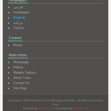
فارسی
Azerbaijani
English
تورکجه
Turkish
Content
Books
Main menu
Homepage
Pitiklər
Məqalə Toplusu
About Turuz
Contact Us
Site Map
Copyright © 2008-2026 Arın Turkic Etimology Dictionary - All rights reserved by
Turuz.
Powered by
Sapdal.Com
© Developed by
Sapdal.Com