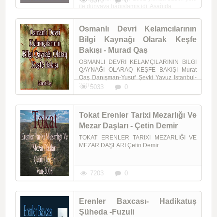
8370
0
ile dünyaya bağışlamış idi. Aşağıda ...
Osmanlı Devri Kelamcılarının
Bilgi Kaynağı Olarak Keşfe
Bakışı - Murad Qaş
OSMANLI DEVRI KELAMÇILARININ BILGI
QAYNAĞI OLARAQ KEŞFE BAKIŞI Murat
Qaş Danışman-Yusuf Şevki Yavuz Istanbul-
2007
5033
0
Tokat Erenler Tarixi Mezarlığı Ve
Mezar Daşları - Çetin Demir
TOKAT ERENLER TARIXI MEZARLIĞI VE
MEZAR DAŞLARI Çetin Demir
7203
0
Erenler Baxcası- Hadikatuş
Şüheda -Fuzuli