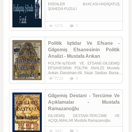
ERENLER BAXCASI-HADIQATUŞ
ŞÜHEDA-FUZULI
6276
0
Politik Iqtidar Ve Efsane -
Gilgemiş Efsanesinin Politik
Analizi - Mustafa Arıkan
POLITIK-IqTIDAR VE EFSANE-GILGEMIŞ
EFSANESININ POLITIK ANALIZI Mustafa
Arıkan Danışman-Ali Yaşar Saribay Bursa-
2006
7229
0
Gilgemiş Destani - Tercüme Ve
Açıklamalar - Mustafa
Ramazanoğlu
GILGEMIŞ DESTANI-TERCÜME VE
AÇIQLAMALAR Mustafa Ramazanoğlu
9441
0