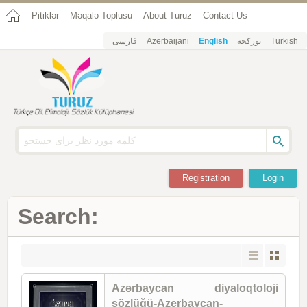
Pitiklər
Məqalə Toplusu
About Turuz
Contact Us
فارسی
Azerbaijani
English
تورکجه
Turkish
Registration
Login
Search:
Azərbaycan diyaloqtoloji
sözlüğü-Azerbaycan-