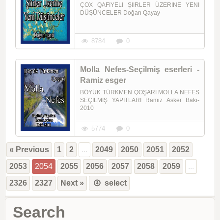
ÇOX QAFIYELI ŞIIRLER ÜZERINE YENI
DÜŞÜNCELER Doğan Qayay
8784
0
Molla Nefes-Seçilmiş eserleri -
Ramiz esger
BÖYÜK TÜRKMEN QOŞARI MOLLA NEFES
SEÇILMIŞ YAPITLARI Ramiz Asker Baki-
2010
5774
0
« Previous
1
2
...
2049
2050
2051
2052
2053
2054
2055
2056
2057
2058
2059
...
2326
2327
Next »
select
Search