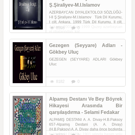
Ş.Şiraliyev-M.I.Islamov
AZERBAYCAN DIYALEKTOLOJI SÖZLÜĞÜ-
I-II Ş.Şiraliyev-M.I.Islamov Türk Dil Kurumu,
I cilt, Ankara, 1999 Türk Dil Kurumu, II cilt,
Ankara, 2003 Baki-1999 Quzey azərbaycan
8598
0
el obalarından, kət ...
Gezegen (Seyyare) Adları -
Gökbey Uluç
GEZEGEN (SEYYARE) ADLARI Gökbey
Uluc
8182
0
Alpamış Destanı Ve Bey Böyrek
Hikayesi Arasında Bir
qarşılaşdırma - Selami Fedakar
ALPAMIŞ DESTANI A. A. Divay-H.B.Paksoy
657-Alpamış Destani (A. A. Divay)
(H.B.Paksoy) A. A. Divay daha önce bozkırda
bulduğu ALPAMIŞ ı 1901 yılında basım yolu