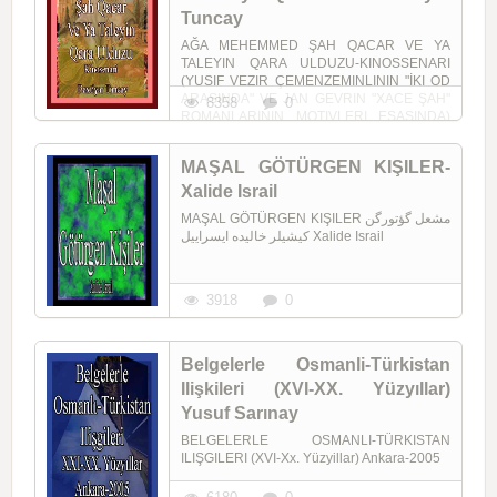
Tuncay
AĞA MEHEMMED ŞAH QACAR VE YA
TALEYIN QARA ULDUZU-KINOSSENARI
(YUSIF VEZIR ÇEMENZEMINLININ "İKI OD
ARASINDA" VE JAN GEVRIN "XACE ŞAH"
8358
0
ROMANLARININ MOTIVLERI ESASINDA)
Baxtiyar Tuncay Bakı-2007
MAŞAL GÖTÜRGEN KIŞILER-
Xalide Israil
MAŞAL GÖTÜRGEN KIŞILER مشعل گؤتورگن
کيشيلر خاليده ايسرایيل Xalide Israil
3918
0
Belgelerle Osmanli-Türkistan
Ilişkileri (XVI-XX. Yüzyıllar)
Yusuf Sarınay
BELGELERLE OSMANLI-TÜRKISTAN
ILIŞGILERI (XVI-Xx. Yüzyillar) Ankara-2005