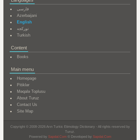
فارسی
Azerbaijani
English
تورکجه
Turkish
Content
Books
Main menu
Homepage
Pitiklər
Məqalə Toplusu
About Turuz
Contact Us
Site Map
Copyright © 2008-2026 Arın Turkic Etimology Dictionary - All rights reserved by
Turuz.
Powered by
Sapdal.Com
© Developed by
Sapdal.Com