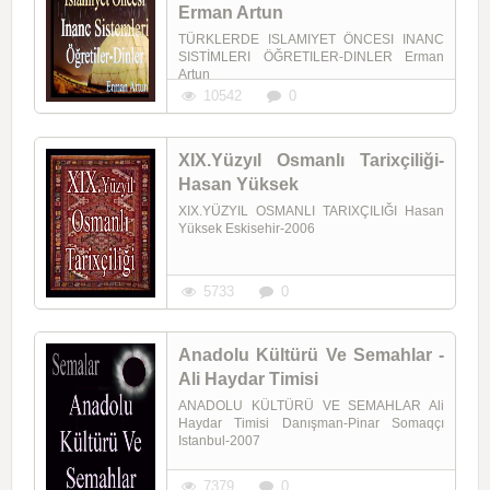
Erman Artun
TÜRKLERDE ISLAMIYET ÖNCESI INANC
SISTİMLERI ÖĞRETILER-DINLER Erman
Artun
10542
0
XIX.Yüzyıl Osmanlı Tarixçiliği-
Hasan Yüksek
XIX.YÜZYIL OSMANLI TARIXÇILIĞI Hasan
Yüksek Eskisehir-2006
5733
0
Anadolu Kültürü Ve Semahlar -
Ali Haydar Timisi
ANADOLU KÜLTÜRÜ VE SEMAHLAR Ali
Haydar Timisi Danışman-Pinar Somaqçı
Istanbul-2007
7379
0