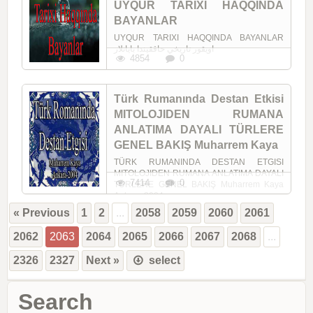
UYQUR TARIXI HAQQINDA
BAYANLAR
UYQUR TARIXI HAQQINDA BAYANLAR
اويقور تاريخي حاققيندا بايانلار
4854
0
Türk Rumanında Destan Etkisi
MITOLOJIDEN RUMANA
ANLATIMA DAYALI TÜRLERE
GENEL BAKIŞ Muharrem Kaya
TÜRK RUMANINDA DESTAN ETGISI
MITOLOJIDEN RUMANA ANLATIMA DAYALI
7414
0
TÜRLERE GENEL BAKIŞ Muharrem Kaya
Ankara-2004
« Previous
1
2
...
2058
2059
2060
2061
2062
2063
2064
2065
2066
2067
2068
...
2326
2327
Next »
select
Search