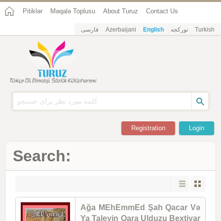
Pitiklər
Məqalə Toplusu
About Turuz
Contact Us
فارسی
Azerbaijani
English
تورکجه
Turkish
Registration
Login
Search:
Ağa MEhEmmEd Şah Qacar Və
Ya Taleyin Qara Ulduzu Bextiyar