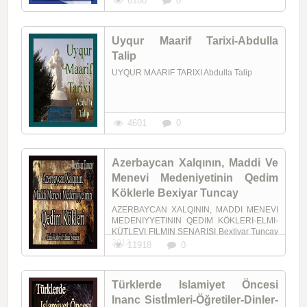
6180
0
Uyqur Maarif Tarixi-Abdulla
Talip
UYQUR MAARIF TARIXI Abdulla Talip
4601
0
Azerbaycan Xalqının, Maddi Ve
Menevi Medeniyetinin Qedim
Köklerle Bexiyar Tuncay
AZERBAYCAN XALQININ, MADDI MENEVI
MEDENIYYETININ QEDIM KÖKLERI-ELMI-
KÜTLEVI FILMIN SENARISI Bextiyar Tuncay
2012
11918
0
Türklerde Islamiyet Öncesi
Inanc Sistİmleri-Öğretiler-Dinler-