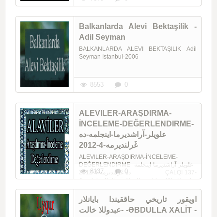
Balkanlarda Alevi Bektaşilik -
Adil Seyman
BALKANLARDA ALEVI BEKTAŞILIK Adil
Seyman Istanbul-2006
8553
0
ALEVILER-ARAŞDIRMA-
İNCELEME-DEĞERLENDIRME-
علويلر-آراشديرما-اينجلمه-ده
غَرلنديرمه-4-2012
ALEVILER-ARAŞDIRMA-İNCELEME-
DEĞERLENDIRME-علويلر-آراشديرما-اينجلمه-
8137
0
ده غَرلنديرمه-4-2012 ÇALQI 137-
Anadolu Kültürü Ve Semahlar (Ali Haydar
Timisi) (Istanbul-2007) 0350-Ələvi ...
اويقور تاريخي حاققيندا بايانلار
-عبدوللا خالت -ƏBDULLA XALİT -