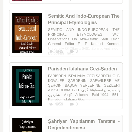
Semitic And Indo-European The
Principal Etymologies
SEMITIC AND INDO-EUROPEAN THE
PRINCIPAL ETYMOLOGIES With
Observations On Afro-Asiatic Saul Levin
General Editor E. F. Konrad Koerner
University Of Ottawa 0481-Semitic And Indo-
4945
0
European The ...
Parisden Isfahana Gezi-Şarden
PARISDEN ISFAHANA GEZI-ŞARDEN C.-B
KOVALER ŞARDENIN SAFAVILERE VE
ŞERQIN BAŞQA YERLERINE GEZILERI
AMISTIRDAM 1711 پاریسده ن ایسفاهانا گزی-
شاردون Vaqif Aslanov Baki-1994 551-
Parisden Isfahana Gezi- ...
4959
0
Şahriyar Yapıtlarının Tanıtımı -
Değerlendirmesi