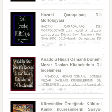
3837
0
قارشیلاشدیریلماسی Chien-Hsun Chen ...
Hazırki Qaraqalpaq Dili
Morfolojyası
HAZIRKI QARAQALPAQ DILI
MORFOLOJYASI حاضیرکی قاراقالپاق دیلی
مورفولوژیاسی Düzücü-Seyit Nazarova Kiril
Nökis-2006 0615-Hazırki Qaraqalpaq Dili
Morfolojyası (Seyit nazarova) (Kiril) (Nökis-
4576
0
2006)
Anadolu Hisari Osmanlı Dönemi
Mezar Daşları Kitabelerinin Dil
Incelemesi
ANADOLU HISARI OSMANLI DÖNEMI
MEZAR DAŞLARI KITABELERININ DIL
INCELEMESI آنادولوحیساری اوسمانلی دؤنه می
مزار داشلاری کیتابه لرینین دیل اینجلمه سی Yusuf
6460
0
açikgöz Istanbul-2007 553-Anadolu Hisari ...
Küresinliler Örneğinde Kültürel
Kimlik (Küresinlilerin Sosyo-