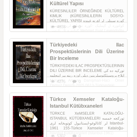
Kültürel Yapısı
KÜRESINLILER ÖRNEĞINDE KÜLTÜREL
KIMLIK (KÜRESINLILERIN SOSYO-
KÜLTÜREL YAPISI کوره سینلی لر اؤرنه غینده
کولتوره ل کیملیک -کوره سینلی لرین سوسیو-
4838
0
کولتوره ئل یاپیسی Mehmet Fuat Levendoğlu
Danışman-Zafer ...
Türkiyedeki Ilac
Prospektüslerinin Dili Üzerine
Bir Inceleme
TÜRKIYEDEKI ILAC PROSPEKTÜSLERININ
DILI ÜZERINE BIR INCELEME تورکیه ده کی
ایلاج پروسپئکتوسلرینین دیلی اوزه رینه بیر اینجلمه
Meryem Arslan Danışman-Hacı Ömer
4276
0
Qarpuz Denizli-2005 0613-Türkiyedeki ...
Türkce Xemseler Kataloğu-
Istanbul Kütübxaneleri
TÜRKCE XeMSELER KATALOĞU-
ISTANBUL KÜTÜBXANELERI تورکجه خمسه
لر کاتالوغو-ایستانبول کوتوبخانه لری Istanbul-
1961 155-Türkce Xamseler Kataloğu-
Istanbul Kütübxaneleri (Istanbul-1961)
5302
0