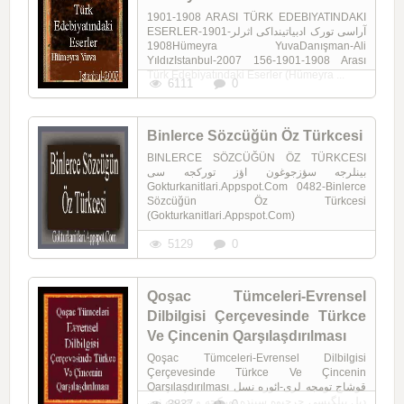
1901-1908 ARASI TÜRK EDEBIYATINDAKI
ESERLERآراسی تورک ادبیاتینداکی اثرلر-1901-
1908Hümeyra YuvaDanışman-Ali
YıldızIstanbul-2007 156-1901-1908 Arası
Türk Edebiyatındaki Eserler (Hümeyra ...
6111
0
Binlerce Sözcüğün Öz Türkcesi
BINLERCE SÖZCÜĞÜN ÖZ TÜRKCESI
بینلرجه سؤزجوغون اؤز تورکجه سی
Gokturkanitlari.Appspot.Com 0482-Binlerce
Sözcüğün Öz Türkcesi
(Gokturkanitlari.Appspot.Com)
5129
0
Qoşac Tümceleri-Evrensel
Dilbilgisi Çerçevesinde Türkce
Ve Çincenin Qarşılaşdırılması
Qoşac Tümceleri-Evrensel Dilbilgisi
Çerçevesinde Türkce Ve Çincenin
Qarşılaşdırılması قوشاج تومجه لری-ائوره نسل
دیل بیلگیسی چرچیوه سینده تورکجه و چینجه نین