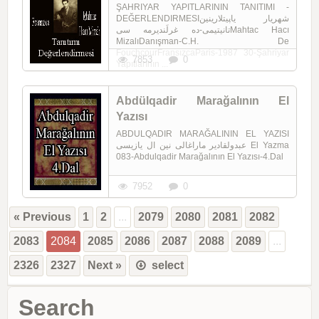
ŞAHRIYAR YAPITLARININ TANITIMI -
DEĞERLENDIRMESIشهریار یاپیتلارینین
تانیتیمی-ده غرلَندیرمه سیMahtac Hacı
MizalıDanışman-C.H. De
FouchcourFransızcaParis-1987 30-Şahriyar
7853
0
Yapıtlarının ...
Abdülqadir Marağalının El
Yazısı
ABDULQADIR MARAĞALININ EL YAZISI
عبدولقا‌دیر ماراغا‌لی نین ال یازیسی El Yazma
083-Abdulqadir Marağalının El Yazısı-4.Dal
7952
0
« Previous
1
2
...
2079
2080
2081
2082
2083
2084
2085
2086
2087
2088
2089
...
2326
2327
Next »
select
Search