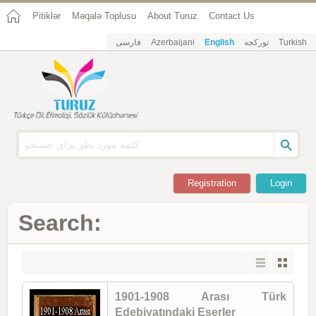
Pitiklər
Məqalə Toplusu
About Turuz
Contact Us
فارسی
Azerbaijani
English
تورکجه
Turkish
Registration
Login
Search:
1901-1908 Arası Türk
Edebiyatındaki Eserler