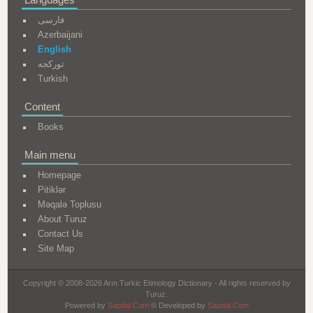
فارسی
Azerbaijani
English
تورکجه
Turkish
Content
Books
Main menu
Homepage
Pitiklər
Məqalə Toplusu
About Turuz
Contact Us
Site Map
Copyright © 2008-2026 Arın Turkic Etimology Dictionary - All rights reserved by
Turuz.
Powered by
Sapdal.Com
© Developed by
Sapdal.Com