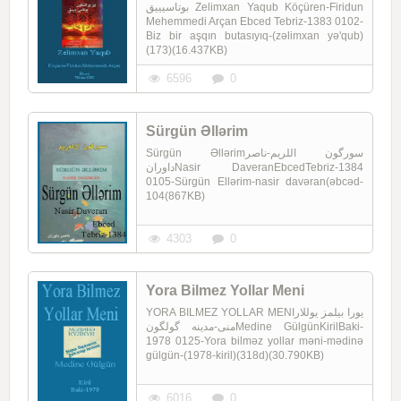
بوتاسیییق Zelimxan Yaqub Köçüren-Firidun
Mehemmedi Arçan Ebced Tebriz-1383 0102-
Biz bir aşqın butasıyıq-(zəlimxan yə'qub)
(173)(16.437KB)
6596
0
Sürgün Əllərim
Sürgün Əllərimسورگون اللریم-ناصر
داورانNasir DaveranEbcedTebriz-1384
0105-Sürgün Ellərim-nasir davəran(əbcəd-
104(867KB)
4303
0
Yora Bilmez Yollar Meni
YORA BILMEZ YOLLAR MENIیورا بیلمز یوللار
منی-مدینه گولگونMedine GülgünKirilBaki-
1978 0125-Yora bilməz yollar məni-mədinə
gülgün-(1978-kiril)(318d)(30.790KB)
6016
0