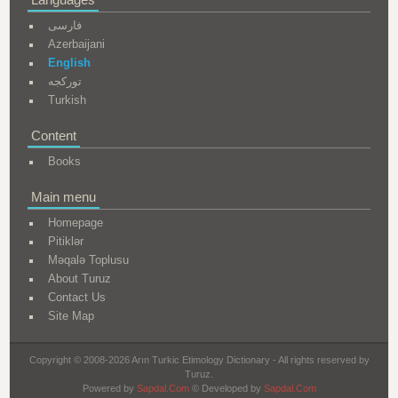
فارسی
Azerbaijani
English
تورکجه
Turkish
Content
Books
Main menu
Homepage
Pitiklər
Məqalə Toplusu
About Turuz
Contact Us
Site Map
Copyright © 2008-2026 Arın Turkic Etimology Dictionary - All rights reserved by
Turuz.
Powered by
Sapdal.Com
© Developed by
Sapdal.Com