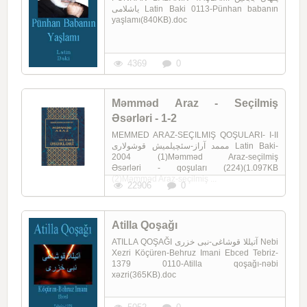
یاشلامی Latin Baki 0113-Pünhan babanın
yaşlamı(840KB).doc
4369
0
Məmməd Araz - Seçilmiş
Əsərləri - 1-2
MEMMED ARAZ-SEÇILMIŞ QOŞULARI- I-II
مممد آراز-سئچیلمیش قوشولاری Latin Baki-
2004 (1)Məmməd Araz-seçilmiş
Əsərləri - qoşuları (224)(1.097KB
(2)Məmməd Araz-seçilmiş ...
22906
0
Atilla Qoşağı
ATILLA QOŞAĞI آتیللا قوشاغی-نبی خزری Nebi
Xezri Köçüren-Behruz Imani Ebced Tebriz-
1379 0110-Atilla qoşağı-nəbi
xəzri(365KB).doc