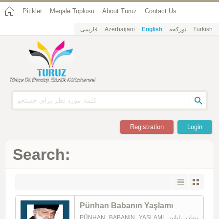
Pitiklər
Məqalə Toplusu
About Turuz
Contact Us
فارسی
Azerbaijani
English
تورکجه
Turkish
Registration
Login
Search:
Pünhan Babanın Yaşlamı
PÜNHAN BABANIN YAŞLAMI پنهان بابانین