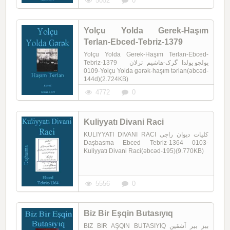
5052
0
Yolçu Yolda Gerek-Haşım
Terlan-Ebced-Tebriz-1379
Yolçu Yolda Gerek-Haşım Terlan-Ebced-
Tebriz-1379 یولچو یولدا گرک-هاشیم ترلان
0109-Yolçu Yolda gərək-haşım tərlan(əbcəd-
144d)(2.724KB)
4772
0
Kuliyyatı Divani Raci
KULIYYATI DIVANI RACI کلیات دیوان راجی
Daşbasma Ebced Tebriz-1364 0103-
Kuliyyatı Divani Raci(əbcəd-195)(9.770KB)
5556
0
Biz Bir Eşqin Butasıyıq
BIZ BIR AŞQIN BUTASIYIQ بیز بیر آشقین