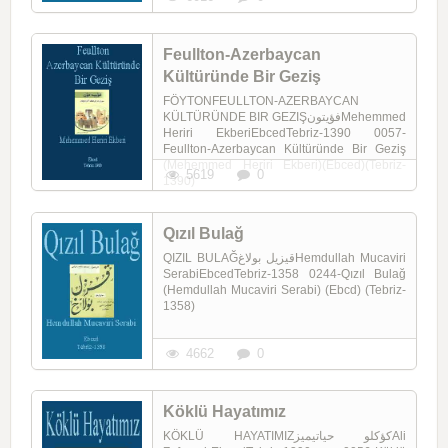
Feullton-Azerbaycan
Kültüründe Bir Geziş
FÖYTONFEULLTON-AZERBAYCAN
KÜLTÜRÜNDE BIR GEZIŞفؤیتونMehemmed
Heriri EkberiEbcedTebriz-1390 0057-
Feullton-Azerbaycan Kültüründe Bir Geziş
(Mehemmed Heriri Ekberi)(Ebced)(Tebriz-
5619
0
1390)
Qızıl Bulağ
QIZIL BULAĞقیزیل بولاغHemdullah Mucaviri
SerabiEbcedTebriz-1358 0244-Qızıl Bulağ
(Hemdullah Mucaviri Serabi) (Ebcd) (Tebriz-
1358)
4662
0
Köklü Hayatımız
KÖKLÜ HAYATIMIZکؤکلو حیاتیمیزAli