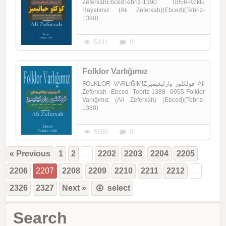
ZeferxahEbcedTebriz-1390 0056-Köklü
Hayatımız (Ali Zeferxah)(Ebced)(Tebriz-
1390)
5441
0
Folklor Varlığımız
FOLKLOR VARLIĞIMIZفولکلور وارلیغیمیز Ali
Zeferxah Ebced Tebriz-1388 0055-Folklor
Varlığımız (Ali Zeferxah) (Ebced)(Tebriz-
1388)
5696
0
« Previous
1
2
...
2202
2203
2204
2205
2206
2207
2208
2209
2210
2211
2212
...
2326
2327
Next »
select
Search