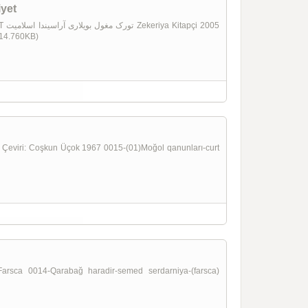
iyet
2005
(14.760KB)
a 0014-Qarabağ haradir-semed serdarniya-(farsca)