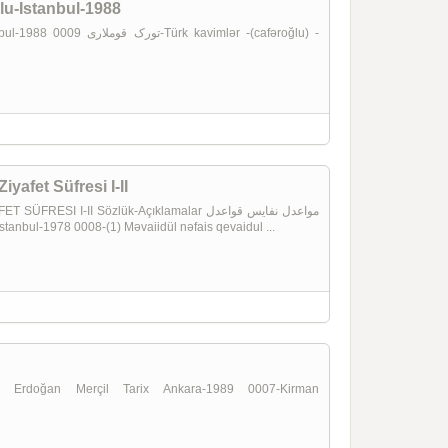
-Istanbul-1988
r -(cafəroğlu) -
yafet Süfresi I-II
II Sözlük-Açıklamalar مواعدل نفایس قواعدل
u Mustafa Ali istanbul-1978 0008-(1) Məvaiidül nəfais qevaidul ...