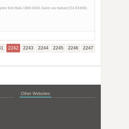
سنین اوُلو با Mahmıd Ismayılov Kiril Baki-1989 0004-Sənin ulu baban(154.833KB)
41
2242
2243
2244
2245
2246
2247
Other Websites