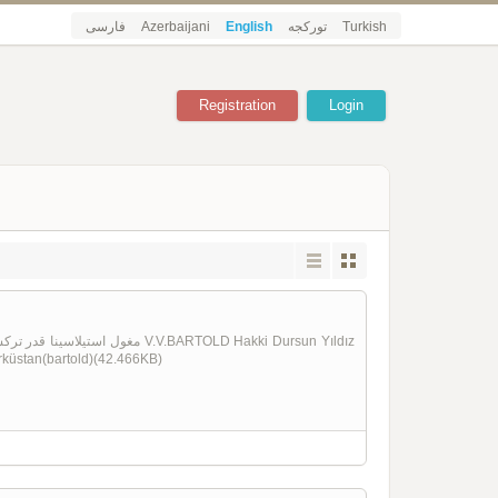
فارسی
Azerbaijani
English
تورکجه
Turkish
Registration
Login
rküstan(bartold)(42.466KB)