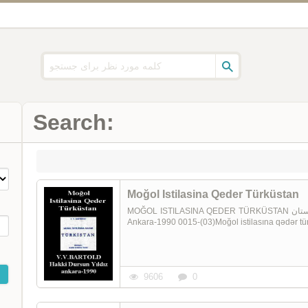
Search:
Moğol Istilasina Qeder Türküstan
MOĞOL ISTILASINA QEDER TÜRKÜSTAN مغول استیلاسینا قدر ترکستان V.V.BARTOLD Hakki Dursun Yıldız
Ankara-1990 0015-(03)Moğol istilasına qədər tü
9606
0