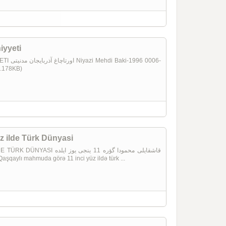
iyyeti
6 0006-
2.178KB)
z ilde Türk Dünyasi
قاشقایلی محمودا گؤره 11 ینج
05-Qaşqaylı mahmuda görə 11 inci yüz ildə türk ...