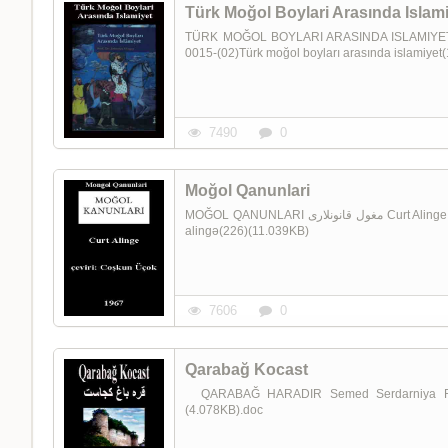
Türk Moğol Boylari Arasında Islam
TÜRK MOĞOL BOYLARI ARASINDA ISLAMIYET تورک مغول بویلاری آراسیندا اسلامیت Zekeriya Kitapçi 
0015-(02)Türk moğol boyları arasında islamiyet
7490
0
Moğol Qanunlari
MOĞOL QANUNLARI مغول قانونلاری Curt Alinge Çeviri: Coşkun Üçok 1967 0015-(01)Moğol qanunları-curt
alingə(226)(11.039KB)
7606
0
Qarabağ Kocast
QARABAĞ HARADIR Semed Serdarniya Farsc
(4.078KB).doc