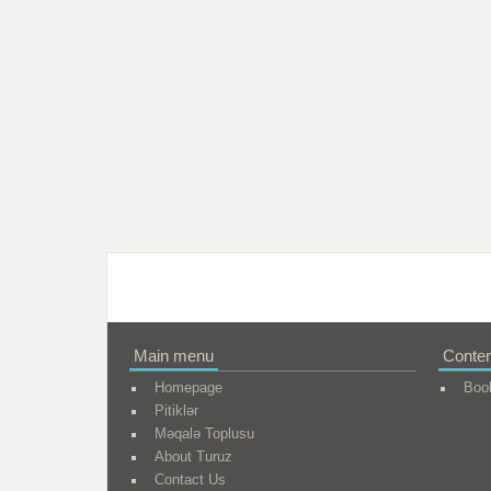
Main menu
Conten
Homepage
Boo
Pitiklər
Məqalə Toplusu
About Turuz
Contact Us