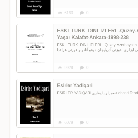
6163
0
ESKI TÜRK DINI IZLERI -Quzey-
Yaşar Kalafat-Ankara-1998-238
ESKI TÜRK DINI IZLERI -Quzey-Azerbaycan-D
9928
0
Esirler Yadiqari
ESIRLER YADIQARI ی
6079
0