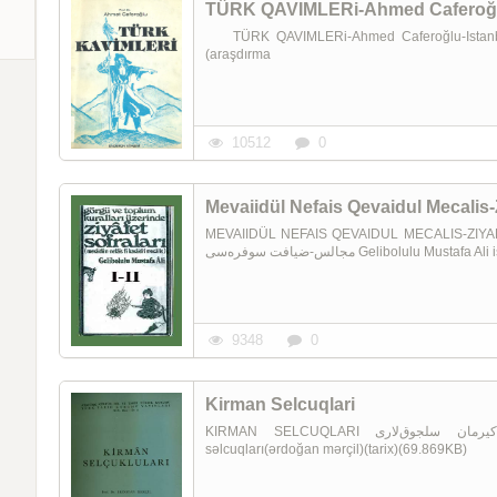
TÜRK QAVIMLERi-Ahmed Caferoğlu
TÜRK QAVIMLERi-Ahmed Caferoğlu-Istanbul-1988 تورک قوملاری 0009-Türk kavimlə
(araşdırma
10512
0
Mevaiidül Nefais Qevaidul Mecalis-Zi
MEVAIIDÜL NEFAIS QEVAIDUL MECALIS-ZIYAFET SÜFRESI I-
مجالس-ضیافت سوفره‌سی Gelibolul
9348
0
Kirman Selcuqlari
KIRMAN SELCUQLARI کیرمان سلجوق‌لاری Erdoğan Merçil Tarix Ankara-1989 0007-Kirman
səlcuqları(ərdoğan mərçil)(tarix)(69.869KB)