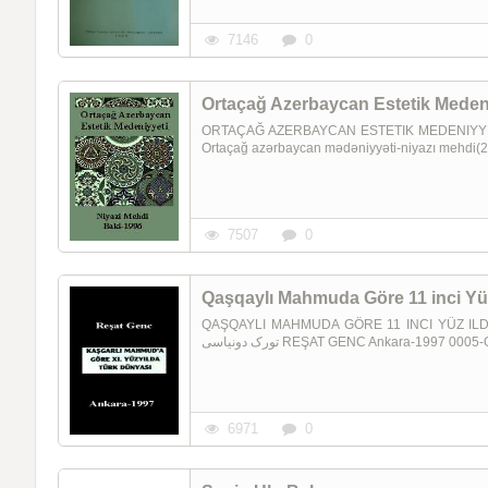
7146
0
Ortaçağ Azerbaycan Estetik Meden
ORTAÇAĞ AZERBAYCAN ESTETIK MEDENIYYETI اورتاچاغ آذربایجان مدنیتی Niyazi Mehdi Baki-199
Ortaçağ azərbaycan mədəniyyəti-niyazı mehdi(
7507
0
Qaşqaylı Mahmuda Göre 11 inci Yü
QAŞQAYLI MAHMUDA GÖRE 11 INCI YÜZ ILDE TÜRK DÜNYASI ی یوز ایلده
تورک دونیاسی REŞAT GENC Ankara-1997 00
6971
0