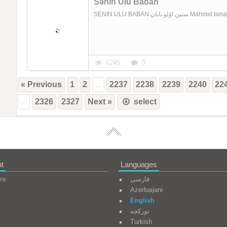
Sənin Ulu Baban
SENIN ULU BABAN بان
6245
0
« Previous
1
2
...
2237
2238
2239
2240
22
...
2326
2327
Next »
select
t
Languages
ks
فارسی
Azerbaijani
English
تورکجه
Turkish