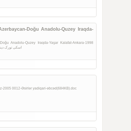
Azerbaycan-Doğu Anadolu-Quzey Iraqda-
oğu Anadolu-Quzey Iraqda-Yaşar Kalafat-Ankara-1998
اسکی تورک دینی ایزلری -قوزئی آذربایجان-دوغو آنادولو-قوزئی عراقدا
عصیرلر یادیقار ebced Tebriz-2005 0012-Əsirlər yadiqari-əbcəd(684KB).doc