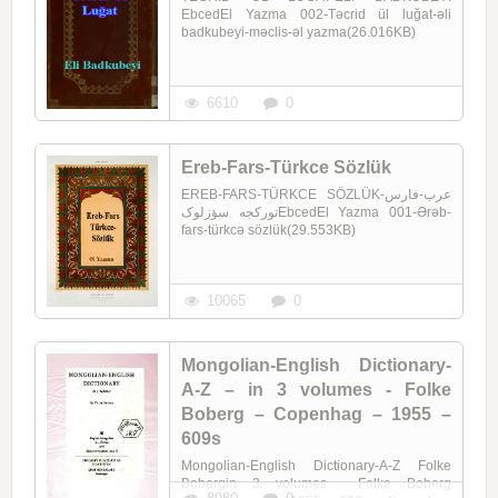
EbcedEl Yazma 002-Təcrid ül luğat-əli
badkubeyi-məclis-əl yazma(26.016KB)
6610
0
Ereb-Fars-Türkce Sözlük
EREB-FARS-TÜRKCE SÖZLÜKعرب-فارس-
تورکجه سؤزلوکEbcedEl Yazma 001-Ərəb-
fars-türkcə sözlük(29.553KB)
10065
0
Mongolian-English Dictionary-
A-Z – in 3 volumes - Folke
Boberg – Copenhag – 1955 –
609s
Mongolian-English Dictionary-A-Z Folke
Bobergin 3 volumes Folke Boberg