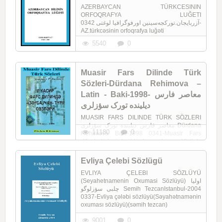
AZERBAYCAN TÜRKCESININ
ORFOQRAFYA LUĞETI
آزربایجان.تورکجه‌سینین اورفوگرافیا لوغتی 0342-
AZ.türkcəsinin orfoqrafya luğəti
5540
0
Muasir Fars Dilinde Türk
Sözleri-Dürdana Rehimova –
Latin - Baki-1998- معاصر فارس
دیلینده تورک سؤزلری
MUASIR FARS DILINDE TÜRK SÖZLERI
معاصر فارس دیلینده تورک سؤزلری Dürdana
11180
0
Rehimova Baki-1998 0341-Muasir Fars
dilində türk sözləri(dürdana rəhimova)(latin)
Evliya Çelebi Sözlügü
EVLIYA ÇELEBI SÖZLÜYÜ
(Seyahetnamenin Oxumasi Sözlüyü) اولیا
چلبی سؤزلوگو Semih TezcanIstanbul-2004
0337-Evliya çələbi sözlüyü(Səyahətnamənin
oxuması sözlüyü)(səmih tezcan)
9001
0