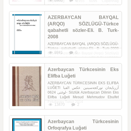
8980
0
Copenhag – 1955 609s Copenhag
Moğolcanın en eski metni Yesünke Taşı’dır.
MS 1225 yılında Uygur yazısıyla ...
AZERBAYCAN BAYQAL
(ARQO) SÖZLÜGÜ-Türkce
qabahetli sözler-Eli. B. Turk-
2008
AZERBAYCAN BAYQAL (ARQO) SÖZLÜGÜ-
Türkce qabahetli sözler-Eli. B. Turk-2008
9841
0
0254-(7)Azerbaycan Bayqal (Arqo) Sözlüyü)
(Türkçe qabahatli sözler)(Eli.B.Türk)(2008)
0254-(1-arqo)Qadın ARQO sözlüyü ...
Azerbaycan Türkcesinin Eks
Elifba Luğeti
AZERBAYCAN TÜRKCESININ EKS ELIFBA
LUĞETI آزربایجان تورکجه‌سینین عکس الفبا
لوغتی 0624- Sözlük Azerbaycan Dilinin Eks
Elifba Luğeti Mesud Mehmudov Ebulfet
Fetullayev Turuz 2014
13470
2
Azerbaycan Türkcesinin
Orfoqrafya Luğəti