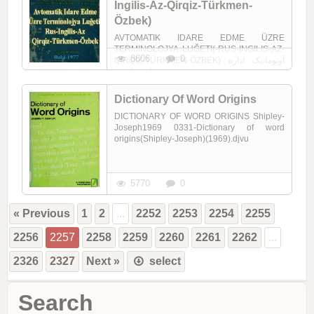
Ingilis-Az-Qirqiz-Türkmen-
Özbek)
AVTOMATIK IDARE EDME ÜZRE
TERMINOLOJYA LUĞETI(-RUS-INGILIS-AZ-
8606
0
QIRQIZ-TÜRKMEN-ÖZBEK) آوتوماتیک اداره
ائدمه اوزره ...
Dictionary Of Word Origins
DICTIONARY OF WORD ORIGINS Shipley-
Joseph1969 0331-Dictionary of word
origins(Shipley-Joseph)(1969).djvu
5770
0
« Previous
1
2
...
2252
2253
2254
2255
2256
2257
2258
2259
2260
2261
2262
...
2326
2327
Next »
select
Search