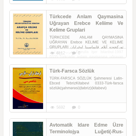
Türkcede Anlam Qaymasina
Uğrayan Erebce Keliime Ve
Kelime Gruplari
TÜRKCEDE ANLAM QAYMASINA
UĞRAYAN Erebce KELIME VE KELIME
GRUPLARI تورکجه‌ده آنلام قایماسینا اوغرایان
عرب سؤزلری Emrulla Işer Istanbul-1997
6112
0
0335-Türkcədə anlam qaymasına uğrayan
ərəb ...
Türk-Farsca Sözlük
TÜRK-FARSCA SÖZLÜK Şahmeresi Latin-
Ebced TebrizKitabevi 0333-Türk-farsca
sözlük(şahmərəsi)(təbriz)(kitabevi)
5692
0
Avtomatik Idare Edme Üzre
Terminolojya Luğeti(-Rus-