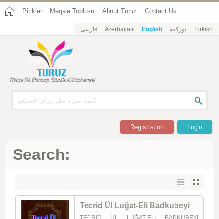
Pitiklər
Məqalə Toplusu
About Turuz
Contact Us
فارسی
Azerbaijani
English
تورکجه
Turkish
Registration
Login
Search:
Tecrid Ül Luğat-Eli Badkubeyi
TECRID ÜL LUĞAT-ELI BADKUBEYI