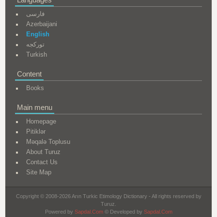
فارسی
Azerbaijani
English
تورکجه
Turkish
Content
Books
Main menu
Homepage
Pitiklər
Məqalə Toplusu
About Turuz
Contact Us
Site Map
Copyright © 2008-2026 Arın Turkic Etimology Dictionary - All rights reserved by
Turuz.
Powered by
Sapdal.Com
© Developed by
Sapdal.Com