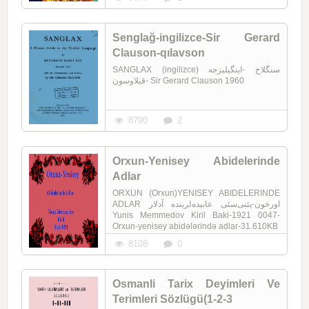
Senglağ-ingilizce-Sir Gerard
Clauson-qılavson
SANGLAX (ingilizce) سنگلاخ -اینگیلیزجه
-قیلاوسون Sir Gerard Clauson 1960
8790
2
Orxun-Yenisey Abidelerinde
Adlar
ORXUN (Orxun)YENISEY ABIDELERINDE
ADLAR اورخون-یئنی‌سئی عابیده‌لرینده آدلار
Yunis Memmedov Kiril Baki-1921 0047-
Orxun-yenisey abidələrində adlar-31.610KB
8108
0
Osmanli Tarix Deyimleri Ve
Terimleri Sözlügü(1-2-3