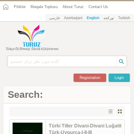
Pitiklər
Məqalə Toplusu
About Turuz
Contact Us
فارسی
Azerbaijani
English
تورکجه
Turkish
Registration
Login
Search:
Türki Tiller Divani-Divani Luğatit
Türk-Uyqurca-I-II-III