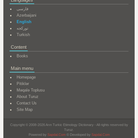
فارسی
Azerbaijani
English
تورکجه
Turkish
Content
Books
Main menu
Homepage
Pitiklər
Məqalə Toplusu
About Turuz
Contact Us
Site Map
Copyright © 2008-2026 Arın Turkic Etimology Dictionary - All rights reserved by
Turuz.
Powered by
Sapdal.Com
© Developed by
Sapdal.Com