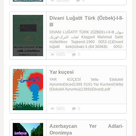
105508
4
Divani Luğatit Türk (Özbek)-I-II-
III
DIVANI LUĞATIT TÜRK (ÖZBEK)-I-II-III دیوان
لغات الترک-اؤزبک Kaşgarli Mahmud Salih
mültellibov Taşkend-1960 0052-(1)Divani
luğatit turk(özbək)-1-(64.369KB) 0052-
(2)Divani luğatit ...
6925
0
Yar kuçesi
YAR KÜÇESİ Vefa- Ebduleli
AyrumluEbced1389 0191-Yar Kuchesi(Vefa)
(Ebduleli Ayrumlu)(1389)(Ebced).pdf
5651
0
Azerbaycan Yer Adlari-
Oronimya