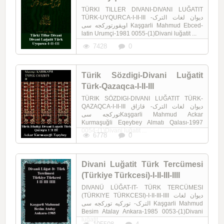
TÜRKI TILLER DIVANI-DIVANI LUĞATIT
TÜRK-UYQURCA-I-II-III دیوان لغات الترک-
اویقورتورکجه سی Kaşgarli Mahmud Ebced-
latin Urumçi-1981 0055-(1)Divani luğatit ...
7428
0
Türik Sözdigi-Divani Luğatit
Türk-Qazaqca-I-II-III
TÜRIK SÖZDIGI-DIVANI LUĞATIT TÜRK-
QAZAQCA-I-II-III دیوان لغات الترک- قازاق
تورکجه سیKaşgarli Mahmud Ackar
Kurmaşuğli Eqeybey Almatı Qalası-1997
0054-(1)Divani luğatit ...
6778
0
Divani Luğatit Türk Tercümesi
(Türkiye Türkcesi)-I-II-III-IIII
DIVANÜ LÜĞAT-IT- TÜRK TERCÜMESI
(TÜRKIYE TÜRKCESI)-I-II-III-IIII دیوان لغات
الترک- تورکیه تورکجه سی Kaşgarli Mahmud
Besim Atalay Ankara-1985 0053-(1)Divani
luğatit ...