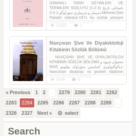
OSMANLI TARIH DEYIMLERI VE
TERIMLERI SOZLUYU (1-2-3) عثمانلی تاریخ
دئییملر و تئریملری سؤزلوگو-1-2-3 Mehmet Zeki
Pakalin istanbul-1971 bu sözlük yeniçeri
gelenekleri üzre en önemli ...
21421
1
Naxçıvan Şive Ve Diyaloktoloji
Kitabinin Sözlük Bölümü
NAXÇIVAN ŞIVE VE DIYALOKTOLOJI
KITABININ SÖZLÜK BÖLÜMÜ نخجوان شیوه و
دیالوگتولوژی کیتابینین سؤزلوک بؤلومو 0045-
Nəxcüvan diyaloqu və şivələri kitabının
sözlük bölümü-22.020KB
6146
0
« Previous
1
2
...
2279
2280
2281
2282
2283
2284
2285
2286
2287
2288
2289
...
2326
2327
Next »
select
Search