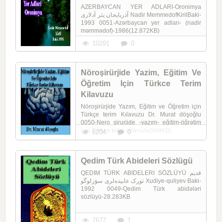
AZERBAYCAN YER ADLARI-Oronimya
آذربایجان یئر آدلاری Nadir MemmedofKirilBaki-
1993 0051-Azərbaycan yer adları- (nadir
məmmədof)-1986(12.872KB)
10291
0
Nöroşirürjide Yazim, Eğitim Ve
Öğretim Için Türkce Terim
Kilavuzu
Nöroşirürjide Yazım, Eğitim ve Öğretim için
Türkçe terim Kılavuzu Dr. Murat döşoğlu
0050-Nero şirurjide -yazım- eğitim-öğrətim
için Türkcə terim qilavuzu(949KB)
6204
0
Qedim Türk Abideleri Sözlügü
QEDIM TÜRK ABIDELERI SÖZLÜYÜ قدیم
تورک عابیده‌لری سؤزلوگو Xudiye-quliyev Baki-
1992 0049-Qedim Türk abidələri
sözlüyü-28.283KB
7677
1