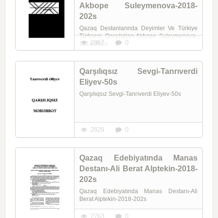
Akbope Suleymenova-2018-
202s
Qazaq Destanlarında Deyimler Ve Türkiye
Türkcesi Qarşılıqları-Akbope Suleymenova-
2867
0
2018-202s
Qarşılıqsız Sevgi-Tanrıverdi
Eliyev-50s
Qarşılıqsız Sevgi-Tanrıverdi Eliyev-50s
2829
0
Qazaq Edebiyatında Manas
Destanı-Ali Berat Alptekin-2018-
202s
Qazaq Edebiyatında Manas Destanı-Ali
Berat Alptekin-2018-202s
2763
0