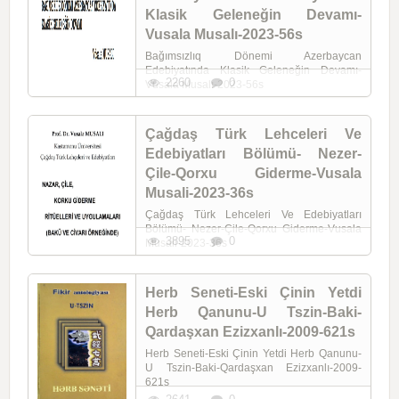
Klasik Geleneğin Devamı-
Vusala Musalı-2023-56s
Bağımsızlıq Dönemi Azerbaycan
Edebiyatında Klasik Geleneğin Devamı-
2260
0
Vusala Musalı-2023-56s
Çağdaş Türk Lehceleri Ve
Edebiyatları Bölümü- Nezer-
Çile-Qorxu Giderme-Vusala
Musali-2023-36s
Çağdaş Türk Lehceleri Ve Edebiyatları
Bölümü- Nezer-Çile-Qorxu Giderme-Vusala
3895
0
Musali-2023-36s
Herb Seneti-Eski Çinin Yetdi
Herb Qanunu-U Tszin-Baki-
Qardaşxan Ezizxanlı-2009-621s
Herb Seneti-Eski Çinin Yetdi Herb Qanunu-
U Tszin-Baki-Qardaşxan Ezizxanlı-2009-
621s