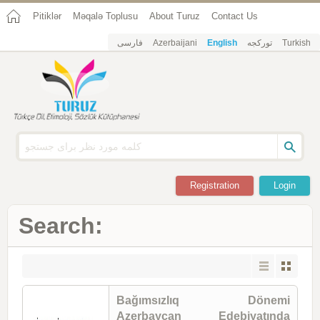
Pitiklər
Məqalə Toplusu
About Turuz
Contact Us
فارسی
Azerbaijani
English
تورکجه
Turkish
Registration
Login
Search:
Bağımsızlıq Dönemi
Azerbaycan Edebiyatında