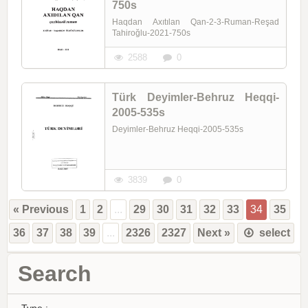
750s
Haqdan Axıtılan Qan-2-3-Ruman-Reşad
Tahiroğlu-2021-750s
2588
0
Türk Deyimler-Behruz Heqqi-
2005-535s
Deyimler-Behruz Heqqi-2005-535s
3839
0
« Previous
1
2
...
29
30
31
32
33
34
35
36
37
38
39
...
2326
2327
Next »
select
Search