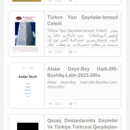
2641
0
Türkce Yazı Qaydalar-Ismayıl
Ceferli
Türkce Yazı Qaydalar-Ismayıl Ceferli سلام
اولونور گروپداشلارا: یازی قایدالاری حاقدا بیر
گروپ یازیچیلاریمیزین اشتراکییلا گئچن اوچ ایل
مدتینده بیر مطلب حاضیرلاندی. بو مطلب ایلک
دفعه «2020 یازی ...
3434
0
Atalar Deyir-Bey Hadi-285-
Bashliq-Latin-2023-285s
Atalar Deyir-Bey Hadi-285-Bashliq-Latin-
2023-285s
3641
0
Qazaq Destanlarında Deyimler
Ve Türkiye Türkcesi Qarşılıqları-