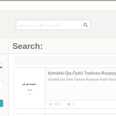
Search:
Içimdeki Qız-Öykü Toplusu-Ruqeyye Kebiri-Ebc
3624
0