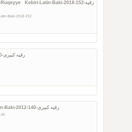
qeyye Kebiri-Latin-Baki-2018-152-رقیه
-Latin-Baki-2018-152
Evim-Ruqeyye Kebiri-Latin-Baki -70-رقیه کبیری
Üreyim Ağrıyır-Ruqeyye Kebiri-Latin-Baki-2012-140-رقیه کبیری
-140