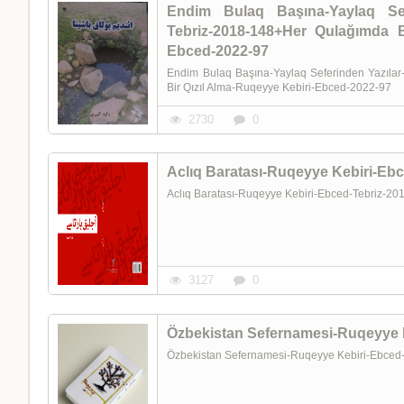
Endim Bulaq Başına-Yaylaq Sef
Tebriz-2018-148+Her Qulağımda Bir Qızıl Alma--یری
Ebced-2022-97
Endim Bulaq Başına-Yaylaq Seferinden Yazıla
Bir Qızıl Alma-Ruqeyye Kebiri-Ebced-2022-97
2730
0
Aclıq Baratası-Ruqeyye Kebiri-Ebced-Tebriz-2
3127
0
Özbekistan Sefernamesi-Ruqeyye Kebiri-Ebced