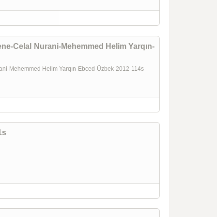
ene-Celal Nurani-Mehemmed Helim Yarqın-
urani-Mehemmed Helim Yarqın-Ebced-Üzbek-2012-114s
1s