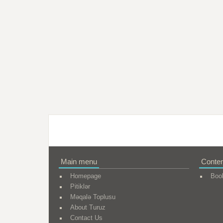
Main menu
Conten
Homepage
Boo
Pitiklər
Məqalə Toplusu
About Turuz
Contact Us