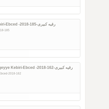
Quşlar Daha Qoxmur-Ruqeyye Kebiri-Ebced -2018-185-رقیه کبیری
2018-185
Mırra Ağacının Kehriba Gözleri-Ruqeyye Kebiri-Ebced -2018-162-رقیه کبیری
i-Ebced-2018-162