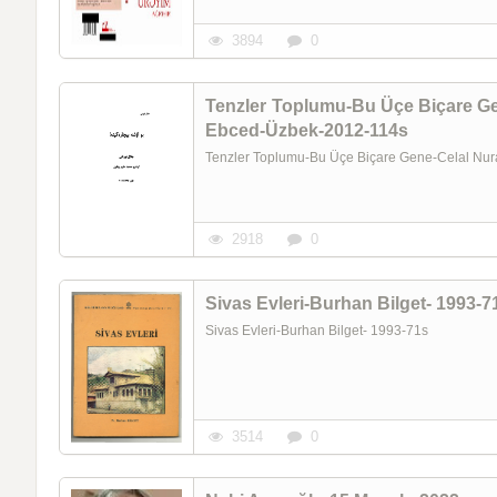
3894
0
Tenzler Toplumu-Bu Üçe Biçare G
Ebced-Üzbek-2012-114s
Tenzler Toplumu-Bu Üçe Biçare Gene-Celal N
2918
0
Sivas Evleri-Burhan Bilget- 1993-7
Sivas Evleri-Burhan Bilget- 1993-71s
3514
0