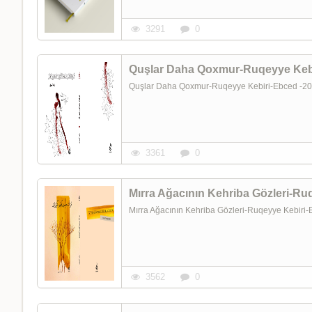
3291
0
Quşlar Daha Qoxmur-Ruqeyye Kebiri-Ebced -
3361
0
Mırra Ağacının Kehriba Gözleri-Ruqeyye Kebir
3562
0