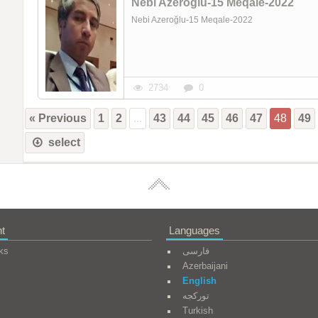
Nebi Azeroğlu-15 Meqale-2022
Nebi Azeroğlu-15 Meqale-2022
2734
0
« Previous
1
2
...
43
44
45
46
47
48
49
select
t
Languages
ks
فارسی
Azerbaijani
English
تورکجه
Turkish