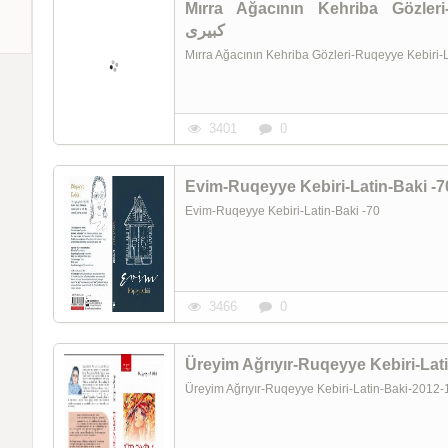
Mırra Ağacının Kehriba Gözleri-Ru
کبیری
Mırra Ağacının Kehriba Gözleri-Ruqeyye Kebiri
3401
0
Evim-Ruqeyye Kebiri-Latin-Baki -70
3466
0
Üreyim Ağrıyır-Ruqeyye Kebiri-Latin-Baki-2012