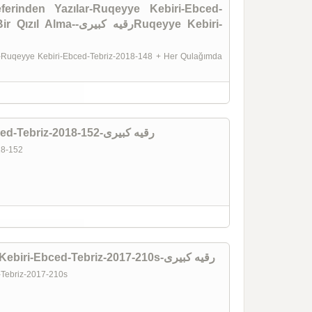
erinden Yazılar-Ruqeyye Kebiri-Ebced-
رقیه کبRuqeyye Kebiri-
r-Ruqeyye Kebiri-Ebced-Tebriz-2018-148 + Her Qulağımda
Aclıq Baratası-Ruqeyye Kebiri-Ebced-Tebriz-2018-152-رقیه کبیری
018-152
Özbekistan Sefernamesi-Ruqeyye Kebiri-Ebced-Tebriz-2017-210s-رقیه کبیری
-Tebriz-2017-210s