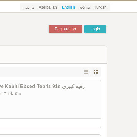
فارسی
Azerbaijani
English
تورکجه
Turkish
Registration
Login
Içimdeki Qız-Öykü Toplusu-Ruqeyye Kebiri-Ebced-Tebriz-91s-رقیه کبیری
ed-Tebriz-91s