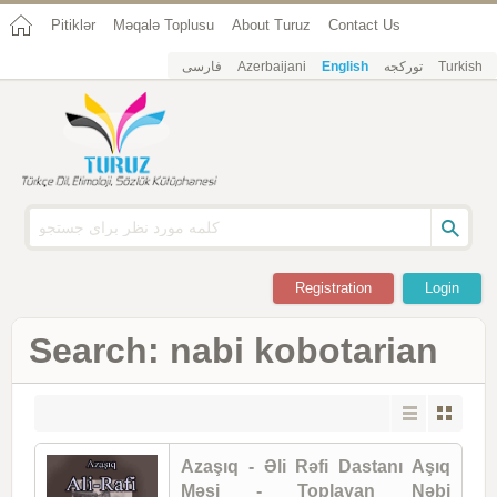
Pitiklər
Məqalə Toplusu
About Turuz
Contact Us
فارسی
Azerbaijani
English
تورکجه
Turkish
Registration
Login
Search: nabi kobotarian
Azaşıq - Əli Rəfi Dastanı Aşıq
Məsi - Toplayan Nəbi