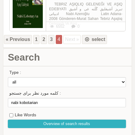
TEBRIZ AŞIQLIQ GELENEĞI VE AŞIQ
EDEBYATI تبریز آشیقلیق گَلَنه غی و آشیق
ادبیاتی Nabi Azeroğlu Latin Adana-
2008 Gönderen-Murat Sahan Tebriz Aşıqlıq
Geleneği Ve Aşıq ...
6552
0
« Previous
1
2
3
4
Next »
select
Search
Type :
کلمه مورد نظر برای جستجو :
Like Words