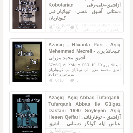
Kobotarian آزاشیق-علی-رفی
دستانی آشیق مَسی- توپلایان-نبی
کبوتاریان
AZAZAŞIQ-ALI-RAFI DESTANI AŞIQ MESI -X
7264
0
آزاشیق-آلی-رفی دستانی آشیق مَسی- توپلایان-
نبی کبوتاریان تبریز-توروز-2013 Aşıq Mesi
Azasıq - Əlixanla Pəri - Aşıq
Məhəmməd Məzrəli علیخانلا پری -
آشیق محمد مزرلی
AZASIQ ALIXANLA PARI-10 آلیخانلا پری-10
آشیق محممد مزره ‌لی توپلایان-نبی کوبوتاریان
تبریز-توروز-2013
6418
3
Azaşıq -Aşıq Abbas Tufarqanlı-
Tufarqanlı Abbas Ilə Gülgəz
Dastanı 1990 Söyleyen Aşıq
Həsən Qəffari آزاشیق - توفارقانلی
عباس ایله گولگز دستانی - آشیق
حسن غفاری