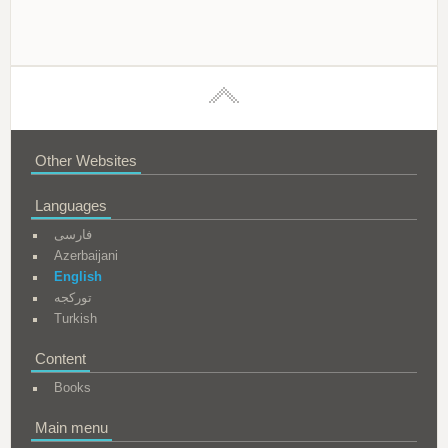
Other Websites
Languages
فارسی
Azerbaijani
English
تورکجه
Turkish
Content
Books
Main menu