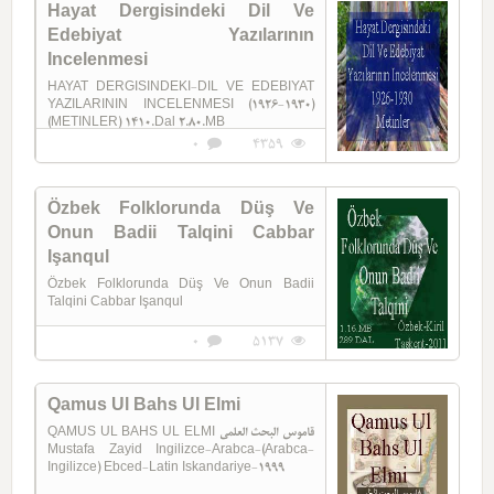
Hayat Dergisindeki Dil Ve
Edebiyat Yazılarının
Incelenmesi
HAYAT DERGISINDEKI-DIL VE EDEBIYAT
YAZILARININ INCELENMESI (1926-1930)
(METINLER) 1410.Dal 2.80.MB
0
4359
Özbek Folklorunda Düş Ve
Onun Badii Talqini Cabbar
Işanqul
Özbek Folklorunda Düş Ve Onun Badii
Talqini Cabbar Işanqul
0
5137
Qamus Ul Bahs Ul Elmi
QAMUS UL BAHS UL ELMI قاموس البحث العلمی
Mustafa Zayid Ingilizce-Arabca-(Arabca-
Ingilizce) Ebced-Latin Iskandariye-1999