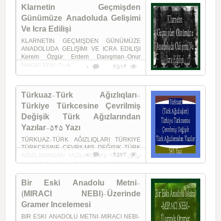
Klarnetin Geçmişden
Günümüze Anadoluda Gelişimi
Ve Icra Edilişi
KLARNETIN GEÇMIŞDEN GÜNÜMÜZE
ANADOLUDA GELIŞIMI VE ICRA EDILIŞI
Kerem Özgür Erdem Danışman-Onur
Nurcan Izmir-2008
0
6514
Türkuaz-Türk Ağızlıqları-
Türkiye Türkcesine Çevrilmiş
Değişik Türk Ağızlarından
Yazılar-545 Yazı
TÜRKUAZ-TÜRK AĞIZLIQLARI TÜRKIYE
TÜRKCESINE ÇEVRILMIŞ DEĞIŞIK TÜRK
0
4572
AĞIZLARINDAN YAZILAR -545 YAZI تورکواز-
تورک آغیزلیقلاری تورکیه تورکجه سینه چئوریلمیش ده
غیشیک تورک آغیزلاریندان یازی‌لار-545 ...
Bir Eski Anadolu Metni-
(MIRACI NEBI)-Üzerinde
Gramer Incelemesi
BIR ESKI ANADOLU METNI-MIRACI NEBI-