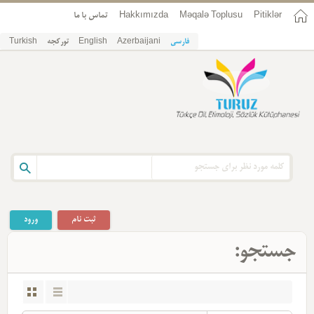
تماس با ما
Hakkımızda
Məqalə Toplusu
Pitiklər
Turkish
تورکجه
English
Azerbaijani
فارسی
ثبت نام
ورود
جستجو: