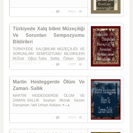
0
4751
Türkiyede Xalq bilimi Müzeçiliği
Ve Sorunları Sempozyumu
Bildirileri
TÜRKIYEDE XALQBILIMI MÜZEÇILIĞI VE
SORUNLARI SEMPOZYUMU BILDIRILERI
M.Öcal Oğuz-Tuba Saltıq Özkan Qazi
Üniversitesi-2003
0
6133
Martin Heideggerde Ölüm Ve
Zaman-Sallık
MARTIN HEIDEGGERDE ÖLÜM VE
ZAMAN-SALLIK Seyhan Mizrak Gezen
Danışman-Veli Urhan Ankara-2008
0
6264