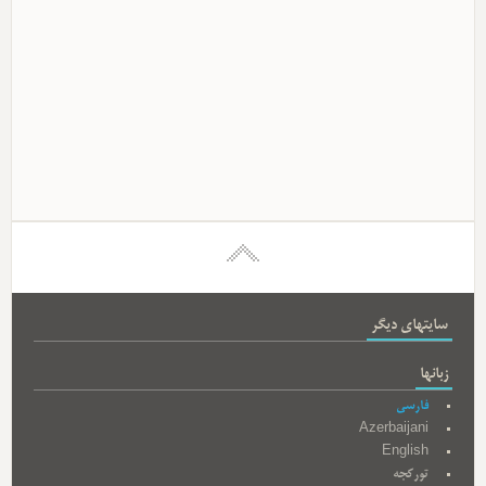
سایتهای دیگر
زبانها
فارسی
Azerbaijani
English
تورکجه