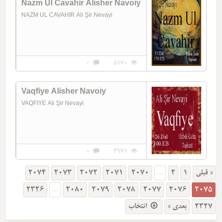
Nazm Ul Cavahir Alisher Navoiy
NAZM UL CAVAHIR Ali Şir Nevayi
0
5170
Vaqfiye Alisher Navoiy
VAQFIYE Ali Şir Nevayi
0
4971
2074
2073
2072
2071
2070
...
2
1
« قبلی
2326
...
2080
2079
2078
2077
2076
2075
انتخاب
بعدی »
2327