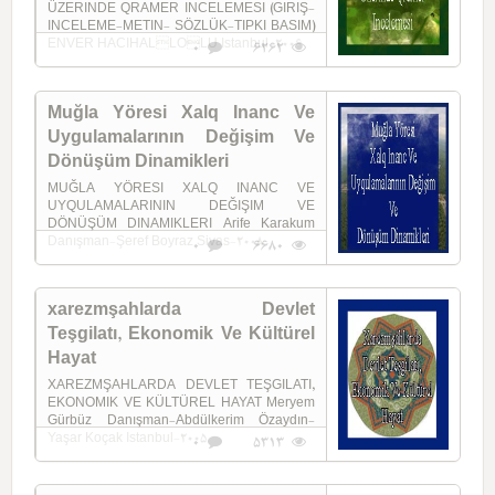
ÜZERINDE QRAMER INCELEMESI (GIRIŞ-
INCELEME-METIN- SÖZLÜK-TIPKI BASIM)
ENVER HACIHALLOLU Istanbul-2006
0
6262
Muğla Yöresi Xalq Inanc Ve
Uygulamalarının Değişim Ve
Dönüşüm Dinamikleri
MUĞLA YÖRESI XALQ INANC VE
UYQULAMALARININ DEĞIŞIM VE
DÖNÜŞÜM DINAMIKLERI Arife Karakum
Danışman-Şeref Boyraz Sivas-2008
0
6680
xarezmşahlarda Devlet
Teşgilatı, Ekonomik Ve Kültürel
Hayat
XAREZMŞAHLARDA DEVLET TEŞGILATI,
EKONOMIK VE KÜLTÜREL HAYAT Meryem
Gürbüz Danışman-Abdülkerim Özaydın-
Yaşar Koçak Istanbul-2005
0
5313