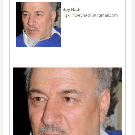
Bey Hadi
İlişki: h.beyhadi{at}gmail.com