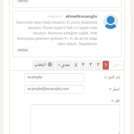
replay
ahmetkocaoglu
1398/7/12
Sayenizde epey kitap okudum. El yazısı kitaplarda
okudum. Divanı lügat it Türk u 2 çeşidi nide
okudum. Herkesin emeğine sağlık. Artık
tramvayda giderken gelirken 30+30 dk da bir kitap
bitirir oldum. Teşekkürler
replay
انتخاب
بعدی »
5
4
3
2
1
« قبلی
نام کامل :*
ایمیل :*
نظر :*