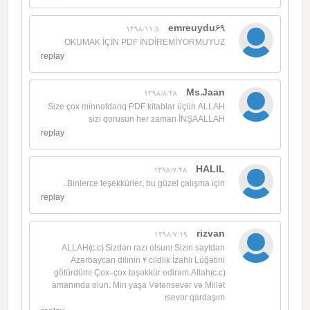
emreuydu69
1398/11/5
OKUMAK İÇİN PDF İNDİREMİYORMUYUZ
replay
Ms.Jaan
1398/8/28
Size çox minnətdarıq PDF kitablar üçün ALLAH
sizi qorusun her zaman İNŞAALLAH
replay
HALIL
1398/7/28
Binlerce teşekkürler, bu güzel çalışma için..
replay
rizvan
1398/7/19
ALLAH(c.c) Sizdən razı olsun! Sizin saytdan
Azərbaycan dilinin 4 cildlik İzahlı Lüğətini
götürdüm! Çox-çox təşəkkür edirəm.Allah(c.c)
amanında olun. Min yaşa Vətənsevər və Millət
sevər qardaşım!