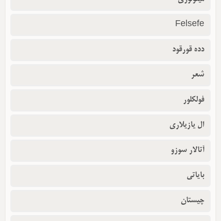
Felsefe
دده قورقود
شعر
فولکلور
ال یازیلاری
آتالار سوزو
بایاتی
چیستان