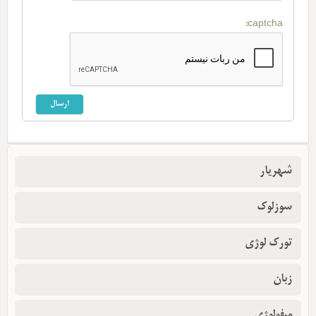
captcha:
شهریار
سوزلوک
تورک لوژی
زبان
میفولوژی