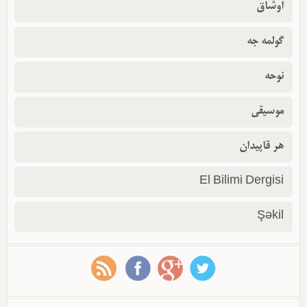
اوشاق
گولمه جه
نوحه
موسیقی
هر قاپیدان
El Bilimi Dergisi
Şəkil