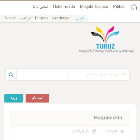
تماس با ما
Hakkımızda
Məqalə Toplusu
Pitiklər
Turkish
تورکجه
English
Azerbaijani
فارسی
ثبت نام
ورود
Haqqımızda
1399/9/20
124774