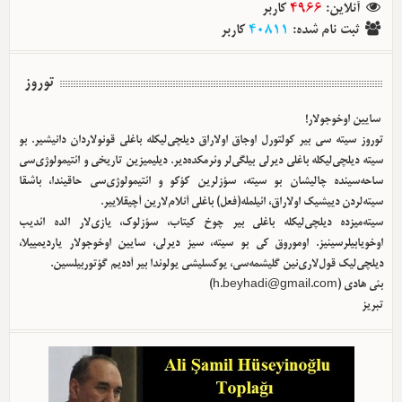
کاربر
4966
:
آنلاین
کاربر
40811
:
ثبت نام شده
توروز
سایین اوخوجولار!
توروز سیته سی بیر کولتورل اوجاق اولا‌راق دیلچی‌لیکله باغلی قونولاردان دانیشیر. بو
سیته دیلچی‌لیکله باغلی دیرلی بیلگی‌لر وئرمکده‌دیر. دیلیمیزین تاریخی و ائتیمولوژی‌سی
ساحه‌سینده چالیشان بو سیته، سؤزلرین کؤکو و ائتیمولوژی‌سی حاقیندا، باشقا
سیته‌لردن دییشیک اولا‌راق، ائیلمله(فعل) باغلی آنلام‌لارین آچیقلاییر.
سیته‌میزده دیلچی‌لیکله باغلی بیر چوخ کیتاب، سؤزلوک، یازی‌لار الده ائدیب
اوخویابیلرسینیز. اوموروق کی بو سیته، سیز دیرلی، سایین اوخوجولار یاردیمییلا،
دیلچی‌لیک قول‌لاری‌نین گلیشمه‌سی، یوکسلیشی یولوندا بیر آددیم گؤتوربیلسین.
)
h.beyhadi@gmail.com
بئی هادی (
تبریز