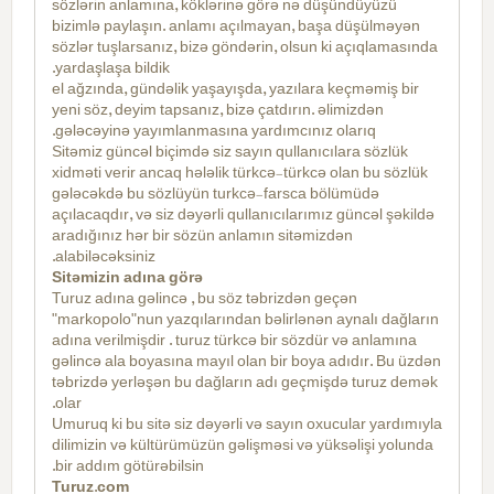
sözlərin anlamına, köklərinə görə nə düşündüyüzü
bizimlə paylaşın. anlamı açılmayan, başa düşülməyən
sözlər tuşlarsanız, bizə göndərin, olsun ki açıqlamasında
yardaşlaşa bildik.
el ağzında, gündəlik yaşayışda, yazılara keçməmiş bir
yeni söz, deyim tapsanız, bizə çatdırın. əlimizdən
gələcəyinə yayımlanmasına yardımcınız olarıq.
Sitəmiz güncəl biçimdə siz sayın qullanıcılara sözlük
xidməti verir ancaq hələlik türkcə-türkcə olan bu sözlük
gələcəkdə bu sözlüyün turkcə-farsca bölümüdə
açılacaqdır, və siz dəyərli qullanıcılarımız güncəl şəkildə
aradığınız hər bir sözün anlamın sitəmizdən
alabiləcəksiniz.
Sitəmizin adına görə
Turuz adına gəlincə , bu söz təbrizdən geçən
"markopolo"nun yazqılarından bəlirlənən aynalı dağların
adına verilmişdir . turuz türkcə bir sözdür və anlamına
gəlincə ala boyasına mayıl olan bir boya adıdır. Bu üzdən
təbrizdə yerləşən bu dağların adı geçmişdə turuz demək
olar.
Umuruq ki bu sitə siz dəyərli və sayın oxucular yardımıyla
dilimizin və kültürümüzün gəlişməsi və yüksəlişi yolunda
bir addım götürəbilsin.
Turuz.com