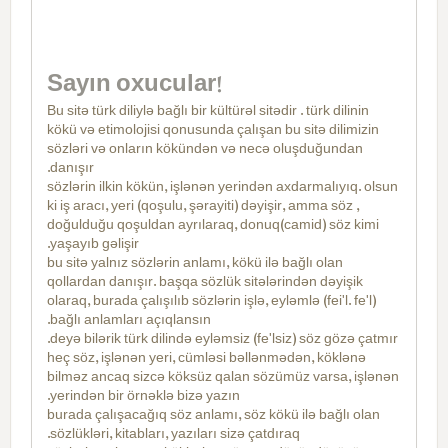
Sayın oxucular!
Bu sitə türk diliylə bağlı bir kültürəl sitədir . türk dilinin
kökü və etimolojisi qonusunda çalışan bu sitə dilimizin
sözləri və onların kökündən və necə oluşduğundan
danışır.
sözlərin ilkin kökün, işlənən yerindən axdarmalıyıq. olsun
ki iş aracı, yeri (qoşulu, şərayiti) dəyişir, amma söz ,
doğulduğu qoşuldan ayrılaraq, donuq(camid) söz kimi
yaşayıb gəlişir.
bu sitə yalnız sözlərin anlamı, kökü ilə bağlı olan
qollardan danışır. başqa sözlük sitələrindən dəyişik
olaraq, burada çalışılıb sözlərin işlə, eyləmlə (fei'l. fe'l)
bağlı anlamları açıqlansın.
deyə bilərik türk dilində eyləmsiz (fe'lsiz) söz gözə çatmır.
heç söz, işlənən yeri, cümləsi bəllənmədən, köklənə
bilməz ancaq sizcə köksüz qalan sözümüz varsa, işlənən
yerindən bir örnəklə bizə yazın.
burada çalışacağıq söz anlamı, söz kökü ilə bağlı olan
sözlükləri, kitabları, yazıları sizə çatdıraq.