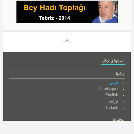
سایتهای دیگر
زبانها
فارسی
Azerbaijani
English
تورکجه
Turkish
محتواها
کتاب ها