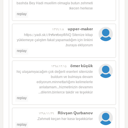
bashda Bey Hadi muellim olmagla butun zehmeti
kecen herkese!
replay
upper0maker
1399/1/8
https://yadi.sk/i/fr7fw7bepfliNQ Sitenize kitap
yüklemeye çalıştım fakat yapamadığım için linkini
buraya ekliyorum.
replay
ömer küçük
1398/12/15
hiç ulaşamıyacağım çok değerli eserleri sitenizde
buldum ve bulmaya devam
ediyorum.minnettarlığımı kelimelerle
anlatamam...hizmetinizin devamını
dilerim.binlerce takdir ve teşekkür...
replay
Rövşən Qurbanov
1398/11/29
Zəhməti keçən hər kəsə təşəkkürlər.
replay