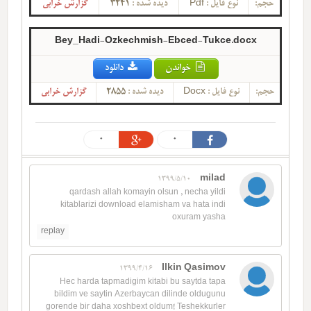
گزارش خرابی
3241
دیده شده :
Pdf
نوع فایل :
حجم:
Bey_Hadi-Ozkechmish-Ebced-Tukce.docx
خواندن
دانلود
گزارش خرابی
2855
دیده شده :
Docx
نوع فایل :
حجم:
0
0
milad
1399/5/10
qardash allah komayin olsun , necha yildi
kitablarizi download elamisham va hata indi
oxuram yasha
replay
Ilkin Qasimov
1399/4/16
Hec harda tapmadigim kitabi bu saytda tapa
bildim ve saytin Azerbaycan dilinde oldugunu
gorende bir daha xoshbext oldum! Teshekkurler