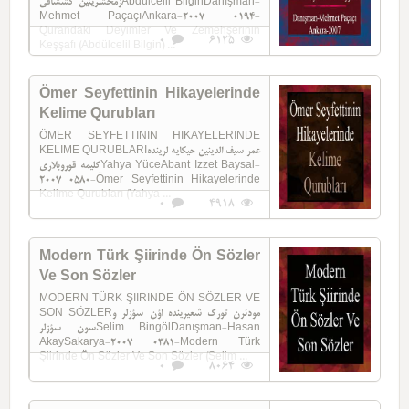
زمحشرینین کششافیAbdülcelil BilginDanışman-
Mehmet PaçaçıAnkara-2007 0194-
Qurandaki Deyimler Ve Zemehşerinin
0
6125
Keşşafı (Abdülcelil Bilgin) ...
Ömer Seyfettinin Hikayelerinde
Kelime Qurubları
ÖMER SEYFETTININ HIKAYELERINDE
KELIME QURUBLARIعمر سیف الدينین حیکایه لرینده
کلیمه قوروبلاریYahya YüceAbant Izzet Baysal-
2007 0580-Ömer Seyfettinin Hikayelerinde
Kelime Qurubları (Yahya ...
0
4918
Modern Türk Şiirinde Ön Sözler
Ve Son Sözler
MODERN TÜRK ŞIIRINDE ÖN SÖZLER VE
SON SÖZLERمودئرن تورک شعیرینده اؤن سؤزلر و
سون سؤزلرSelim BingölDanışman-Hasan
AkaySakarya-2007 0381-Modern Türk
Şiirinde Ön Sözler Ve Son Sözler (Selim ...
0
8064