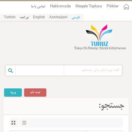
تماس با ما
Hakkımızda
Məqalə Toplusu
Pitiklər
Turkish
تورکجه
English
Azerbaijani
فارسی
ثبت نام
ورود
جستجو: