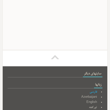
سایتهای دیگر
زبانها
فارسی
Azerbaijani
English
تورکجه