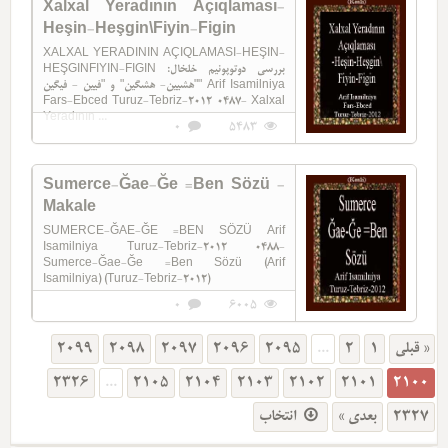
Xalxal Yeradının Açıqlaması-
Heşin-Heşgin\Fiyin-Figin
XALXAL YERADININ AÇIQLAMASI-HEŞIN-
HEŞGINFIYIN-FIGIN بررسی دوتوپونیم خلخال:
"هشیین- هشگین" و "فیین - فیگین" Arif Isamilniya
Fars-Ebced Turuz-Tebriz-2012 0487- Xalxal
Yeradının ...
0
5483
Sumerce-Ğae-Ğe =Ben Sözü -
Makale
SUMERCE-ĞAE-ĞE =BEN SÖZÜ Arif
Isamilniya Turuz-Tebriz-2012 0488-
Sumerce-Ğae-Ğe =Ben Sözü (Arif
Isamilniya) (Turuz-Tebriz-2012)
0
6005
2099
2098
2097
2096
2095
...
2
1
« قبلی
2326
...
2105
2104
2103
2102
2101
2100
انتخاب
بعدی »
2327