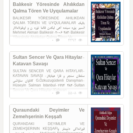
Balıkesir Yöresinde Ahılıkdan
Qalma Tören Ve Uyqulamalar
BALIKESIR YÖRESINDE AHILIKDAN
QALMA TÖREN VE UYQULAMALAR بالیک
ائسیر یؤره سینده آهی لیکدن قالما تؤره ن و اویقولاما‌لار
Mehmet Akman Balikesir-2006 483-Balıkesir
Yöresinde Ahılıkdan Qalma Tören Ve ...
0
4392
Sultan Sencer Ve Qara Hitaylar-
Katavan Savaşı
SULTAN SENCER VE QARA HITAYLAR-
KATAVAN SAVAŞI سلطان سنجر و قارا هیتایلار-
کاتاوان ساواشی G.Özkuzugüdenli Danışman-
Hüseyin Salman Istanbul-1994 482-Sultan
Sencer Ve Qara Hitaylar-Katavan ...
0
5508
Quraundaki Deyimler Ve
Zemehşerinin Keşşafı
QURANDAKI DEYIMLER VE
ZEMEHŞERININ KEŞŞAFIقورانداکی دئییملر و