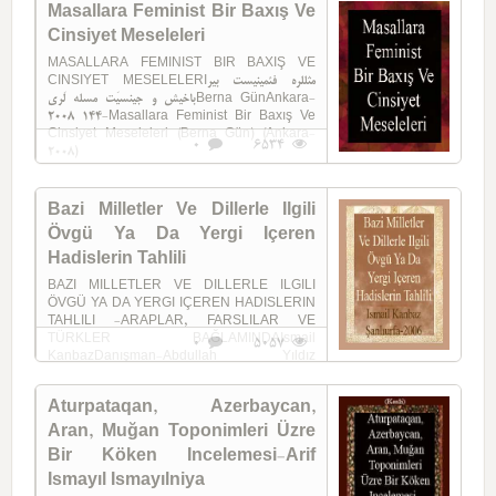
Masallara Feminist Bir Baxış Ve
Cinsiyet Meseleleri
MASALLARA FEMINIST BIR BAXIŞ VE
CINSIYET MESELELERIمثللره فئمینیست بیر
باخیش و جینسیَت مسله لَریBerna GünAnkara-
2008 144-Masallara Feminist Bir Baxış Ve
Cinsiyet Meseleleri (Berna Gün) (Ankara-
0
6534
2008)
Bazi Milletler Ve Dillerle Ilgili
Övgü Ya Da Yergi Içeren
Hadislerin Tahlili
BAZI MILLETLER VE DILLERLE ILGILI
ÖVGÜ YA DA YERGI IÇEREN HADISLERIN
TAHLILI -ARAPLAR, FARSLILAR VE
TÜRKLER BAĞLAMINDAIsmail
0
5057
KanbazDanışman-Abdullah Yıldız
Şanlıurfa-2006 481-Bazi Milletler Ve ...
Aturpataqan, Azerbaycan,
Aran, Muğan Toponimleri Üzre
Bir Köken Incelemesi-Arif
Ismayıl Ismayılniya