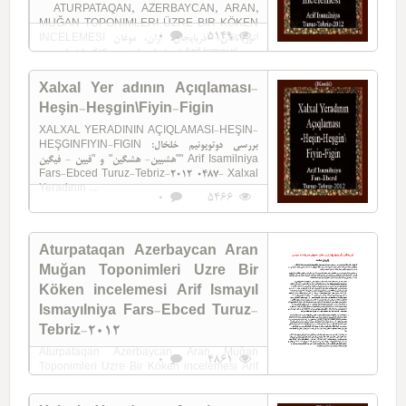
ATURPATAQAN, AZERBAYCAN, ARAN,
MUĞAN TOPONIMLERI ÜZRE BIR KÖKEN
0
5149
INCELEMESI آتورپاتاقان، آذربایجان، آران، موغان
توپونیملری اوزره بیر کؤکَن اینجَلمه سی Arif Ismayıl ...
Xalxal Yer adının Açıqlaması-
Heşin-Heşgin\Fiyin-Figin
XALXAL YERADININ AÇIQLAMASI-HEŞIN-
HEŞGINFIYIN-FIGIN بررسی دوتوپونیم خلخال:
"هشیین- هشگین" و "فیین - فیگین" Arif Isamilniya
Fars-Ebced Turuz-Tebriz-2012 0487- Xalxal
Yeradının ...
0
5466
Aturpataqan Azerbaycan Aran
Muğan Toponimleri Uzre Bir
Köken incelemesi Arif Ismayıl
Ismayılniya Fars-Ebced Turuz-
Tebriz-2012
Aturpataqan Azerbaycan Aran Muğan
0
4861
Toponimleri Uzre Bir Köken incelemesi Arif
isamilniya Fars-Ebced Turuz-Tebriz-2012