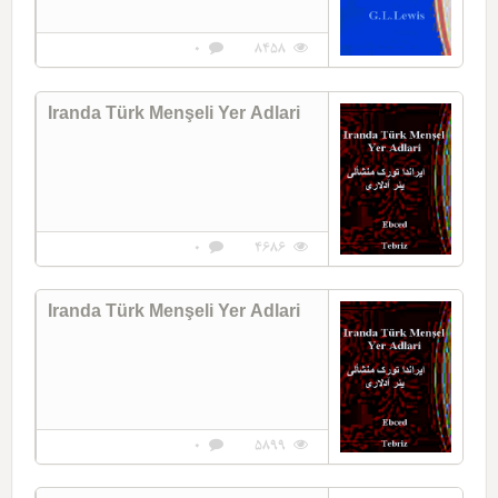
0
8458
Iranda Türk Menşeli Yer Adlari
0
4686
Iranda Türk Menşeli Yer Adlari
0
5899