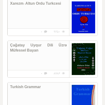
Xarezm-Altun Ordu Turkcesi
0
9250
Çağatay Uyqur Dili Üzrə
Müfessel Bayan
0
8786
Turkish Grammar