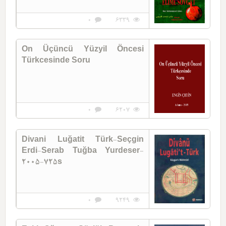
0
6339
On Üçüncü Yüzyil Öncesi
Türkcesinde Soru
0
6207
Divani Luğatit Türk-Seçgin
Erdi-Serab Tuğba Yurdeser-
2005-725s
0
9249