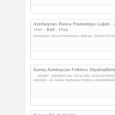
Azerbaycan-Rusca Frazeolojya Luğəti - 
1976 - Kiril - 248s
Azerbaycan-Rusca Frazeolojya Luğəti 5500 Baslıq Ə.Ə.Oruc
Guney Azerbaycan Folkloru-Diyaloqtikin
GÜNEY AZERBAYCAN FOLKLORU-DIYALEKTIKINDEN 
ebdullahi 0051-Güney Azerbaycan Folkloru-Diyalektikinde