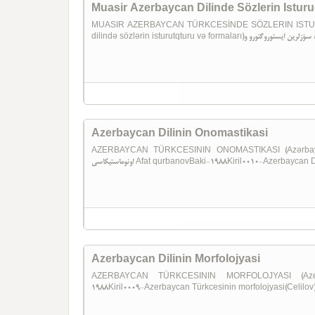
Muasir Azerbaycan Dilinde Sözlerin Isturu
MUASIR AZERBAYCAN TÜRKCESİNDE SÖZLERIN ISTUR
Azerbaycan Dilinin Onomastikasi
AZERBAYCAN TÜRKCESININ ONOMASTIKASI (Azərbaycan Dilinin Onoma
اونوماستیکاسی Afat qurbanovBaki-1988Kiril0010-Azerbayca
Azerbaycan Dilinin Morfolojyasi
AZERBAYCAN TÜRKCESININ MORFOLOJYASI (Azerbay
1988Kiril0009-Azerbaycan Türkcesinin morfolojyasi(Celilov)(