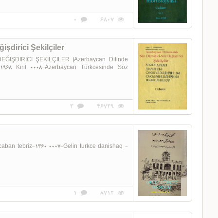
0
6807
şdirici Şekilçiler
ŞDIRICI ŞEKILÇILER (Azerbaycan Dilinde
i-1968 Kiril 0008-Azerbaycan Türkcesinde Söz
3
46729
1
8712