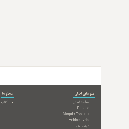
منو های اصلی
محتواها
صفحه اصلی
کتاب ه
Pitiklər
Məqalə Toplusu
Hakkımızda
تماس با ما