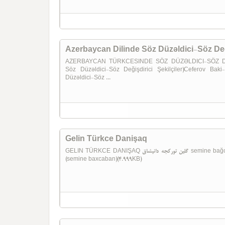
Azerbaycan Dilinde Söz Düzəldici-Söz Deği
AZERBAYCAN TÜRKCESINDE SÖZ DÜZƏLDICI-SÖZ DEĞI
Söz Düzəldici-Söz Değişdirici Şekilçiler)Ceferov Bak
Düzəldici-Söz ...
Gelin Türkce Danişaq
GELIN TÜRKCE DANIŞAQ گلین تورکجه دانیشاق semine bağcaban tebriz-1360 0007-Gelin turkce danishaq -
(semine baxcaban)(4.999KB)