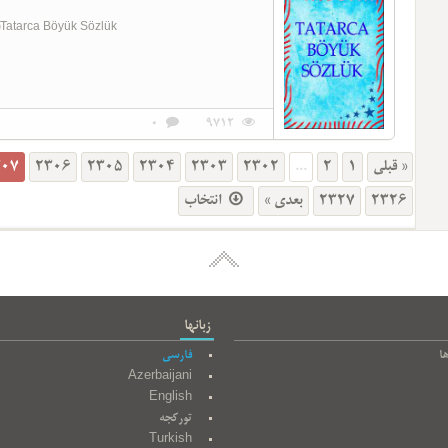
تاتارجا بؤLatin 0004-(11)Tatarca Böyük Sözlük
0
9712
307
2306
2305
2304
2303
2302
...
2
1
« قبلی
انتخاب
بعدی »
2327
2326
زبانها
ا
فارسی
Azerbaijani
English
تورکجه
Turkish