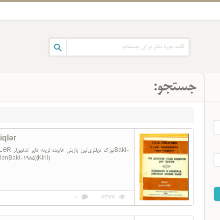
جستجو:
iqlər
تورکBaki-
ər(Baki-1985)(Kiril)
0
6377