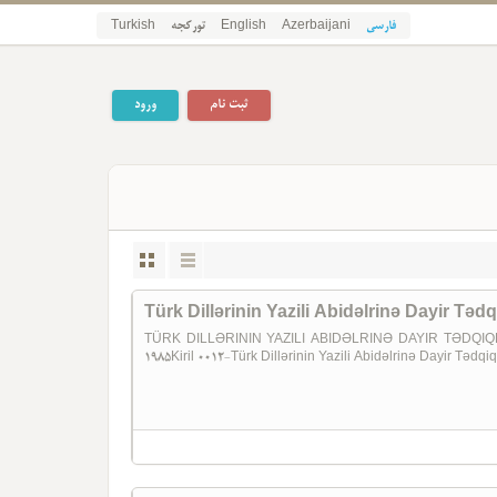
Turkish
تورکجه
English
Azerbaijani
فارسی
ثبت نام
ورود
Türk Dillərinin Yazili Abidəlrinə Dayir Tədq
TÜRK DILLƏRININ YAZILI ABIDƏLRINƏ DAYIR TƏDQIQLƏR  دیللری‌نین یازیلی عابیده لرینه دایر تدقیق‌لر
1985Kiril 0012-Türk Dillərinin Yazili Abidəlrinə Dayir Tədqiql