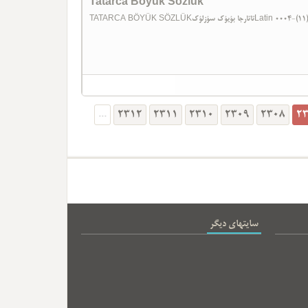
Tatarca Böyük Sözlük
TATARCA BÖYÜK SÖZLÜKیؤک سؤزلؤک
...
2312
2311
2310
2309
2308
2
سایتهای دیگر