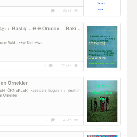
0
6814
5500 Baslıq - Ə.Ə.Orucov – Baki -
ov Baki - 1976 Kiril 248s
0
14080
den Örnekler
ÖRNEKLER kasetden köçürən : ibrahim
n Örnekler
0
8089