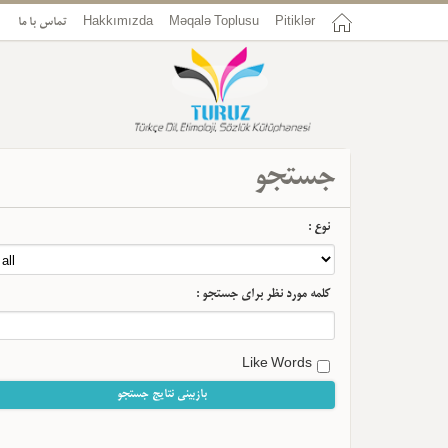
تماس با ما
Hakkımızda
Məqalə Toplusu
Pitiklər
جستجو
نوع :
کلمه مورد نظر برای جستجو :
Like Words