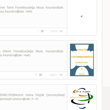
linin Tarixi Fonetikasi)Ağa Musa AxundovBaki-
usa Axundov)(Baki-1973)
0
8199
ilinin Fonetikasi)Ağa Musa AxundovBaki-
usa Axundov)(Baki-1984)
2
18570
EMELERI(Nesimi Adina Dilçilik Qurumu)Vaqif
ler(vaqif aslanov)(baki-2002)