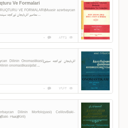
qturu Ve Formalari
UQTURU VE FORMALARI(Muasir azərbaycan
dilində sözlərin isturutqturu və formaları)معاصیر آذربایجان تورکجه سینده سؤزلرین ایستوروگتورو و ...
0
8435
stikasi)آذربایجان تورکجه سینین
n Dilinin onomastikasi(afat ...
0
7964
can Dilinin Morfolojyasi) CelilovBaki-
Baki-1988)(Kiril)