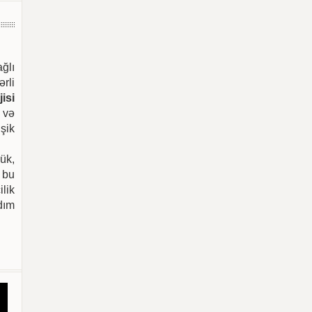
ağlı
ərli
isi
 və
şik
ük,
 bu
ilik
dım