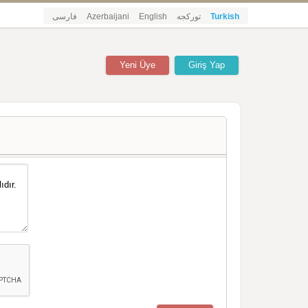
فارسی
Azerbaijani
English
تورکجه
Turkish
Yeni Üye
Giriş Yap