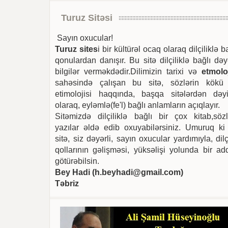
Turuz Sitəsi
Sayın oxucular!
Turuz sites
i bir kültürəl ocaq olaraq dilçiliklə b
qonulardan danışır. Bu sitə dilçiliklə bağlı dəy
bilgilər verməkdədir.Dilimizin tarixi və
etmoloj
sahəsində çalışan bu sitə, sözlərin kökü
etimolojisi haqqında, başqa sitələrdən dəyi
olaraq, eyləmlə(fe'l) bağlı anlamların açıqlayır.
Sitəmizdə dilçiliklə bağlı bir çox kitab,sözl
yazılar əldə edib oxuyabilərsiniz. Umuruq ki
sitə, siz dəyərli, sayın oxucular yardımıyla, dilç
qollarının gəlişməsi, yüksəlişi yolunda bir ad
götürəbilsin.
Bey Hadi (
h.beyhadi@gmail.com
)
Təbriz