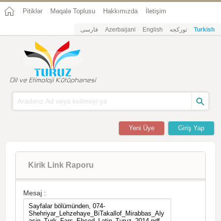
Pitiklər
Məqalə Toplusu
Hakkımızda
İletişim
فارسی
Azerbaijani
English
تورکجه
Turkish
Yeni Üye
Giriş Yap
Kirik Link Raporu
Mesaj :