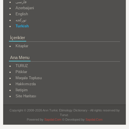
فارسی
Azerbaijani
English
تورکجه
Turkish
İçerikler
Kitaplar
Ana Menu
TURUZ
Pitiklər
Məqalə Toplusu
Hakkımızda
İletişim
Site Haritası
Copyright © 2008-2026 Arın Turkic Etimology Dictionary - All rights reserved by
Turuz.
Powered by
Sapdal.Com
© Developed by
Sapdal.Com