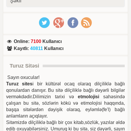
Şəkil
Online
:
7100
Kullanıcı
Kayıtlı
:
40811
Kullanıcı
Turuz Sitəsi
Sayın oxucular!
Turuz sites
i bir kültürəl ocaq olaraq dilçiliklə bağlı
qonulardan danışır. Bu sitə dilçiliklə bağlı dəyərli bilgilər
verməkdədir.Dilimizin tarixi və
etmolojisi
sahəsində
çalışan bu sitə, sözlərin kökü və etimolojisi haqqında,
başqa sitələrdən dəyişik olaraq, eyləmlə(fe'l) bağlı
anlamların açıqlayır.
Sitəmizdə dilçiliklə bağlı bir çox kitab,sözlük, yazılar əldə
edib oxuyabilərsiniz. Umuruq ki bu sitə, siz dəyərli, sayın