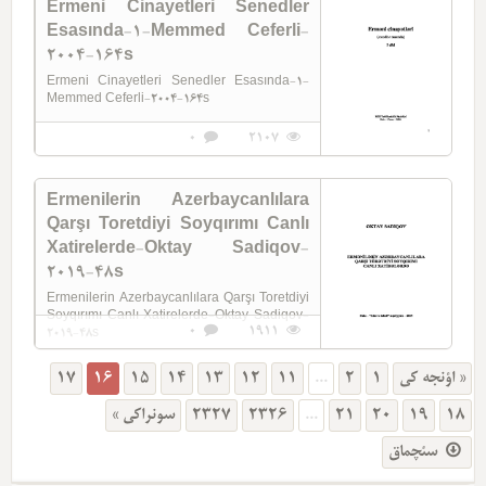
Ermeni Cinayetleri Senedler
Memmedova-(1918-1920)-2006-151s
Esasında-1-Memmed Ceferli-
2004-164s
Ermeni Cinayetleri Senedler Esasında-1-
Memmed Ceferli-2004-164s
0
2107
Ermenilerin Azerbaycanlılara
Qarşı Toretdiyi Soyqırımı Canlı
Xatirelerde-Oktay Sadiqov-
2019-48s
Ermenilerin Azerbaycanlılara Qarşı Toretdiyi
Soyqırımı Canlı Xatirelerde-Oktay Sadiqov-
0
1911
2019-48s
17
16
15
14
13
12
11
...
2
1
« اؤنجه کی
سونراکی »
2327
2326
...
21
20
19
18
سئچماق