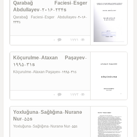
Qarabağ Faciesi-Esger
Abdullayev-2016-234s
Qarabağ Faciesi-Esger Abdullayev-2016-
234s
0
1771
Köçurulme-Ataxan Paşayev-
1995-31s
Köçurulme-Ataxan Paşayev-1995-31s
0
1772
Yoxluğuna-Sağlığına-Nuranə
Nur-55s
Yoxluğuna-Sağlığına-Nuranə Nur-55s