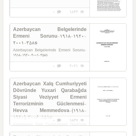
0
1843
Azerbaycan Belgelerinde
Ermeni Sorunu-1918-1920-
2001-358s
Azerbaycan Belgelerinde Ermeni Sorunu-
1918-1920-2001-358s
0
2021
Azerbaycan Xalq Cumhuriyyeti
Dövründe Yuxari Qarabağda
Siyasi Veziyyet Ermeni
Terrorizminin Güclenmesi-
Hevva Memmedova-(1918-
1920)-2006-151s
0
1837
Azerbaycan Xalq Cumhuriyyeti Dövründe
Yuxari Qarabağda Siyasi Veziyyet Ermeni
Terrorizminin Güclenmesi-Hevva