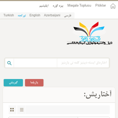
ایلتیشیم
بیزه گؤره
Məqalə Toplusu
Pitiklər
Turkish
تورکجه
English
Azerbaijani
فارسی
گیریش
یازیلما
آختاریش: