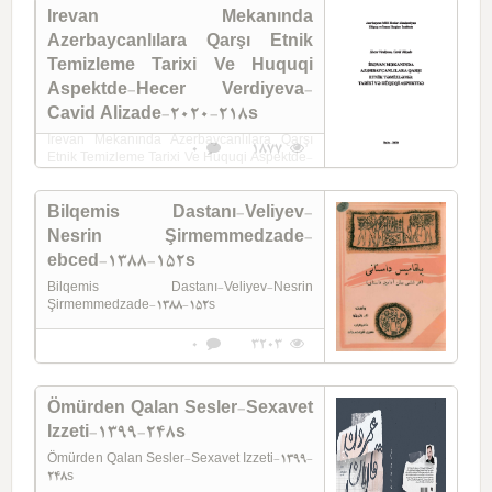
Irevan Mekanında
Azerbaycanlılara Qarşı Etnik
Temizleme Tarixi Ve Huquqi
Aspektde-Hecer Verdiyeva-
Cavid Alizade-2020-218s
Irevan Mekanında Azerbaycanlılara Qarşı
0
1877
Etnik Temizleme Tarixi Ve Huquqi Aspektde-
Hecer Verdiyeva-Cavid Alizade-2020-218s
Bilqemis Dastanı-Veliyev-
Nesrin Şirmemmedzade-
ebced-1388-152s
Bilqemis Dastanı-Veliyev-Nesrin
Şirmemmedzade-1388-152s
0
3203
Ömürden Qalan Sesler-Sexavet
Izzeti-1399-248s
Ömürden Qalan Sesler-Sexavet Izzeti-1399-
248s