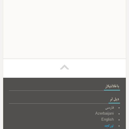
باغلانتیلار
دیل لر
فارسی
Azerbaijani
English
تورکجه