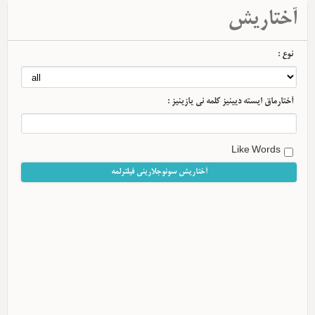
آختاریش
نوع :
آختارماق ایسته دیینیز کلمه نی یازینیز :
Like Words