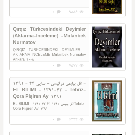
0
9886
Qırqız Türkcesindeki Deyimler
(Aktarma-Inceleme) -Mirlanbek
Nurmatov
QIRQIZ TURKCESINDEKI DEYIMLER -
AKTARMA INCELEME Mirlanbek Nurmatov
Ankara-2008
0
7577
ائل بیلیمی درگیسی – سایی 43 - 1391 -
EL BILIMI - 1391-43 - Tebriz-
Qora Pişiren Ay-1391
EL BILIMI - 1391-43 ائل بيليمي-1391-43 Tebriz-
Qora Pişiren Ay-1391
0
6333