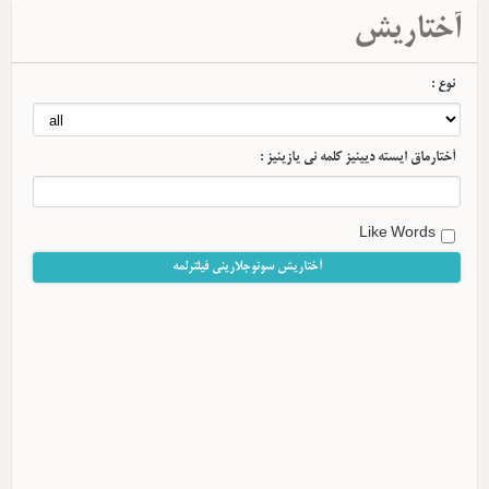
آختاریش
نوع :
آختارماق ایسته دیینیز کلمه نی یازینیز :
Like Words