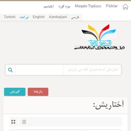
ایلتیشیم
بیزه گؤره
Məqalə Toplusu
Pitiklər
Turkish
تورکجه
English
Azerbaijani
فارسی
یازیلما
گیریش
آختاریش: