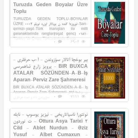
Turuzda Geden Boyalar Üzre
Toplu
TURUZDA GEDEN TOPLU-BOYALAR
ÜZRE توروزدا گئده ن بويالار اوزره توپلو 0002-Sarı-
qırmızı-yaşıl-Türk inanışları ilə milli
gələnəklərində rənglər(rəşat genc) 0181-
Türkiye Ve Qırqız Türkcelerinde Reng ...
0
6902
بیر بوخچا آتالار سؤزوندن - آ-ب حرفلری -
پرویز زارع شاهمرسی - BIR BUXCA
ATALAR SÖZÜNDEN-A-B-Iş
Aparan-Perviz Zare Şahmeresi
BIR BUXCA ATALAR SÖZÜNDEN-A-B- Iş
Aparan-Perviz Zare Şahmeresi بیر بوخچا آتالار
0
7111
سؤزوندن «آ» و «ب» حرفلری
ئوتتورا ئاسیاتاریخی - ئیزیز یوسوپ - ئابله
ت نوردون - Ottura Asya Tarixi 2
Cild - Ablet Nurdun - Əziz
Yusuf - Albet Cumaxun -