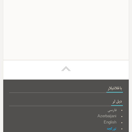
باغلانتیلار
دیل لر
فارسی
Azerbaijani
English
تورکجه