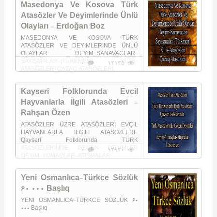
Masedonya Ve Kosova Türk
Atasözler Ve Deyimlerinde Ünlü
Olayları - Erdoğan Boz
MASEDONYA VE KOSOVA TÜRK
ATASÖZLER VE DEYIMLERINDE ÜNLÜ
OLAYLAR DEYIM-SANAVACLAR-
SAYIŞMALAR-(TÜRKMEN) KILIS-
0
12135
ATASÖZLERI QAZAQ ATASÖZLERI
Kayseri Folklorunda Evcil
Hayvanlarla İlgili Atasözleri -
Rahşan Özen
ATASÖZLER ÜZRE ATASÖZLERI EVÇIL
HAYVANLARLA ILGILI ATASÖZLERI-
Qayseri Folklorunda TÜRK
ATASÖZLERINDE GEÇEN DEYIMLER
0
12920
DEYIM-YOMAQLAR-ATIŞMALAR-
Türkmence
Yeni Osmanlıca-Türkce Sözlük
60 000 Başlıq
YENI OSMANLICA-TÜRKCE SÖZLÜK 60
000 Başlıq