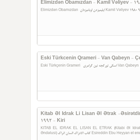
Elimizdən Obamızdan - Kamil Vəliyev - 19
Elimizdən Obamızdan ایلیمیزدن اوبامیزدان Kamil Vəliyev
Eski Türkcenin Qrameri - Van Qabeyn - Ç
Eski Türkçenin Grameri 
Kitab Əl Idrak Li Lisan Əl Ətrak -Əsirə
1992 - Kiri
KITAB EL IDRAK EL LISAN EL ETRAK (Kitabi Əl Idrak
Əndəlusi) کتاب الادراک السان اتراک Esireddin E