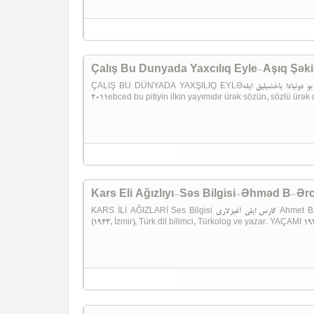
Çalış Bu Dunyada Yaxcılıq Eyle-Aşıq Şək
ÇALIŞ BU DÜNYADA YAXŞILIQ EYLƏچالیش بو دونیادا یاخشیلیق ایله Aşıq Şəkibinin Yaradcılıq ToplusuTebriz-
2011ebced bu pitiyin ilkin yayımıdır ürək sözün, sözlü ürək d
Kars Eli Ağızlıyı-Səs Bilgisi-Əhməd B-Ər
KARS İLİ AĞIZLARİ Ses Bilgisi گارس ایلی آغیزلاری Ahmet B. Ercilasun Ankara-1983 Ahmet Bican Ercilasun
(1943, İzmir), Türk dil bilimci, Türkolog ve yazar. YAÇAMI 194