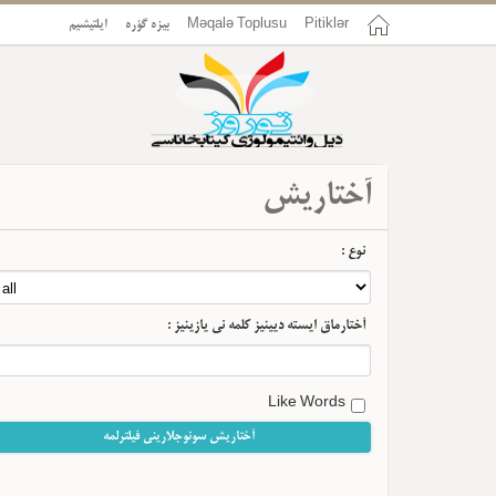
ایلتیشیم
بیزه گؤره
Məqalə Toplusu
Pitiklər
آختاریش
نوع :
آختارماق ایسته دیینیز کلمه نی یازینیز :
Like Words