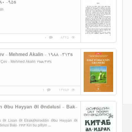
80 -95s
 1980 95s
0
8325
ev - Mehmed Akalin - 1988 -313s
اسکی تورکجه نین گرامری Van Qabeyn Çev - Mehmed Akalin 1988 313s
1
12787
tdin Əbu Həyyan Əl Əndəlusi - Bak-
 Əl Lisan Əl Etrak(Əsirəddin Əbu Həyyan Əl
bu Heyyan el endelusi Baki-1992 Kiri bu pitiyin ...