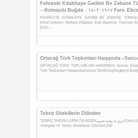
Fehreste Kitabhaye Gədimi Be Zəbane T
– Əzimqulu Buğda - 1802-1917 Fars-Ebce
FEHRESTE KITABHAYE GADIMI BE ZABANE TORKI(1802-1917 چاپ قدیمی به زبان ترکمنی
KöneTürkmen Metbee Kitablari Eski Basilmiş Türkmen Kit
Ezim ...
Ortacağ Türk Toplumları Haqqında –Səncər
ORTAÇAĞ TÜRK TOPLUMLARI HAKKINDA Sencer Divitçioğ
Türk Toplumlari Haqqında(Sencer Divitchioghlu)(keçit (kod)
Tebriz Shekillerin Dilinden
TEBRIZ SHEKILLERIN DILINDENتبریز به روایت تصویر (Təbriz be rivayete tesvir)Ibrahim pur hüsen xuniqTəbriz-
1384şekil 13-Tebriz Shekillerin Dilinden.Pdf