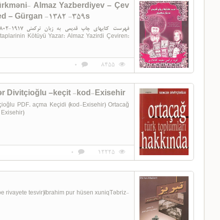
ürkməni- Almaz Yazberdiyev – Çev
d – Gürgan -1382 -359s
فهرست کتابهای 
aplarinin Kötüyü Yazar: Almaz Yazirdi Çeviren:
0
8455
 Divitçioğlu –keçit -kod-Exisehir
lu PDF. açma Keçidi (kod-Exisehir) Ortacağ
 Exisehir)
0
12225