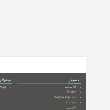
آنا مئنولار
مؤحتوالار
آنا صحیفه
کیتابلا
Pitiklər
Məqalə Toplusu
بیزه گؤره
ایلتیشیم