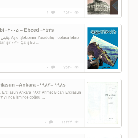
1
9540
ibi -2005 – Ebced -253s
anışır 0020-Çalış Bu ...
0
7530
cilasun –Ankara -1983– 198s
3 yılında İzmir'de doğdu. ...
0
11424