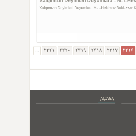
Xalqımızın Deyimləri Duyumlarə - M-I-Heki
Xalqımızın Deyimləri Duyumlarə M-I-Hekimov Baki-1986 K
...
2321
2320
2319
2318
2317
2316
باغلانتیلار