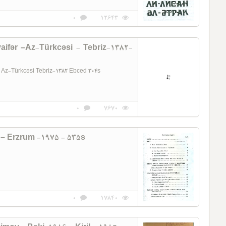
0
12643
aifər –Az-Türkcəsi - Tebriz-1382-
əhim Ziyaifər Az-Türkcəsi Tebriz-1382 Ebced 304s
0
7670
 – Erzrum -1975 - 535s
5
0
17840