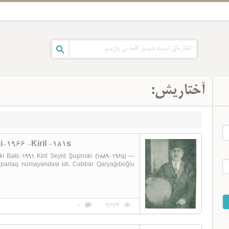
آختاریش:
i-1966 -Kiril -181s
parlaq nümayəndəsi idi. Cabbar Qaryağdıoğlu
0
9674