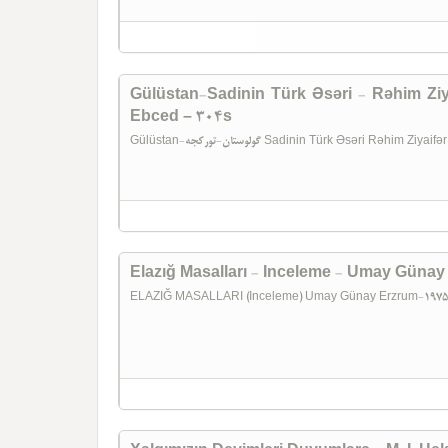
Gülüstan-Sadinin Türk Əsəri - Rəhim Ziy
Ebced – 304s
Gülüstan-گولوستان-تورکجه Sadinin Türk Əsəri R
Elazığ Masalları - Inceleme - Umay Günay
ELAZIĞ MASALLARI (Inceleme) Umay Günay Erzrum-197