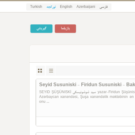
Turkish
تورکجه
English
Azerbaijani
فارسی
یازیلما
گیریش
Seyid Susuniski - Firidun Susuniski - Bak
SEYID ŞÜŞÜNISKİ سید شوشونیسکی yazar-Firidun Şüşüniski Baki-1991 Kiril Seyid Şuşinski (1889-1965) —
Azərbaycan xanəndəsi, Şuşa xanəndəlik məktəbinin ən 
onu ...