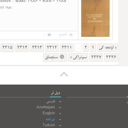
mov - Baki-1986 – Kiril – 198s
iril 198s
0
8174
2315
2314
2313
2312
2311
...
2
1
« اؤنجه کی
سئچماق
سونراکی »
2327
2326
دیل لر
ر
فارسی
Azerbaijani
English
تورکجه
Turkish