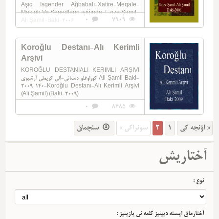
Aşıq Isgender Ağbabalı-Xatire-Meqale-
Mektub Ve Senedlerin ışığında-Ezize Şamil-
0
7909
Ali Şamil-Baki-2006
Koroğlu Destanı-Alı Kerimli
Arşivi
KOROĞLU DESTANIALI KERIMLI ARŞIVI
کوراوغلو دستانی-آلی کریملی آرشیوی Ali Şamil Baki-
2009 140-Koroğlu Destanı-Alı Kerimli Arşivi
(Ali Şamil) (Baki-2009)
0
8485
سئچماق
سونراکی »
2
1
« اؤنجه کی
آختاریش
نوع :
آختارماق ایسته دیینیز کلمه نی یازینیز :