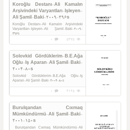
Koroğlu Destanı-Ali Kamalın
Arşivindeki Varyantları-Işleyen-
Ali Şamil-Baki-2009-396s
Koroğlu Destanı-Ali Kamalın Arşivindeki
Varyantları-Işleyen-Ali Şamil-Baki-2009-
396s
0
5375
Solovkid Gördüklerim-B.E.Ağa
Oğlu-Iş Aparan-Ali Şamil-Baki-
2004-80s
Solovkid Gördüklerim-B.E.Ağa Oğlu-Iş
Aparan-Ali Şamil-Baki-2004-80s
0
4125
Burulqandan Cıxmaq
Mümkündürmü-Ali Şamil-Baki-
2001-150s
Burulqandan Cıxmaq Mümkündürmü-Ali