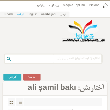
ایلتیشیم
بیزه گؤره
Məqalə Toplusu
Pitiklər
Turkish
تورکجه
English
Azerbaijani
فارسی
یازیلما
گیریش
آختاریش: ali şamil bakı