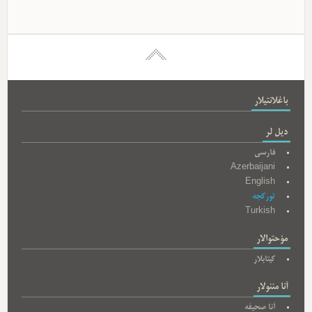
باغلانتیلار
دیل لر
فارسی
Azerbaijani
English
تورکجه
Turkish
مؤحتوالار
کیتابلار
آنا مئنولار
آنا صحیفه