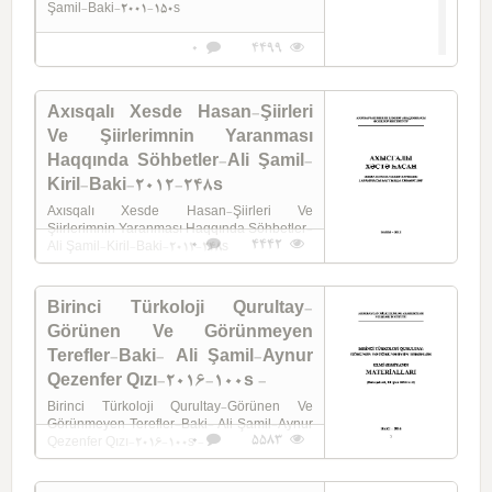
Şamil-Baki-2001-150s
0
4499
Axısqalı Xesde Hasan-Şiirleri
Ve Şiirlerimnin Yaranması
Haqqında Söhbetler-Ali Şamil-
Kiril-Baki-2012-248s
Axısqalı Xesde Hasan-Şiirleri Ve
Şiirlerimnin Yaranması Haqqında Söhbetler-
0
4442
Ali Şamil-Kiril-Baki-2012-248s
Birinci Türkoloji Qurultay-
Görünen Ve Görünmeyen
Terefler-Baki- Ali Şamil-Aynur
Qezenfer Qızı-2016-100s -
Birinci Türkoloji Qurultay-Görünen Ve
Görünmeyen Terefler-Baki- Ali Şamil-Aynur
0
5583
Qezenfer Qızı-2016-100s -