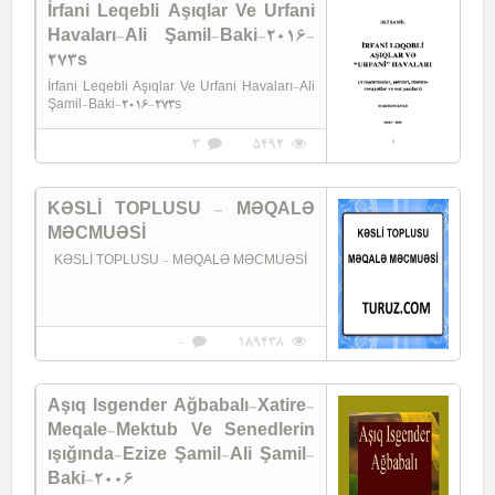
İrfani Leqebli Aşıqlar Ve Urfani
Havaları-Ali Şamil-Baki-2016-
273s
İrfani Leqebli Aşıqlar Ve Urfani Havaları-Ali
Şamil-Baki-2016-273s
3
5492
KƏSLİ TOPLUSU - MƏQALƏ
MƏCMUƏSİ
KƏSLİ TOPLUSU - MƏQALƏ MƏCMUƏSİ
-
189438
Aşıq Isgender Ağbabalı-Xatire-
Meqale-Mektub Ve Senedlerin
ışığında-Ezize Şamil-Ali Şamil-
Baki-2006