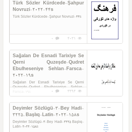
Türk Sözler Kürdcede-Şahpur
Novruzi-2022-44s
Türk Sözler Kürdcede-Şahpur Novruzi-44s
0
4031
Sağalan De Esnadi Tarixiye Se
Qerni Quzeşde-Qudret
Ebulheseniye Sehlan-Farsca-
2022-19s
Sağalan Der Esnadi Tarixiye Se Qerni
Quzeşde-Qudret Ebulheseniye Sehlan-
0
3394
Farsca-19s
Deyimler Sözlügü-3-Bey Hadi-
3225. Başlıq-Latin-2022-158s
Deyimler Sözlügü-3-Bey Hadi-3225 Başlıq-
Latin-2022-158s