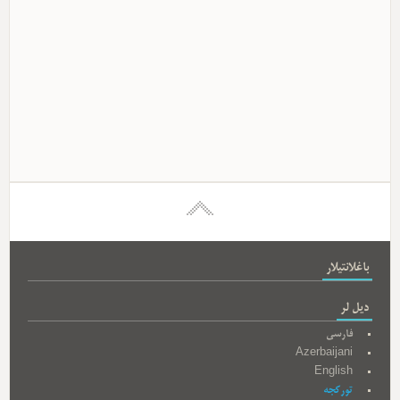
باغلانتیلار
دیل لر
فارسی
Azerbaijani
English
تورکجه