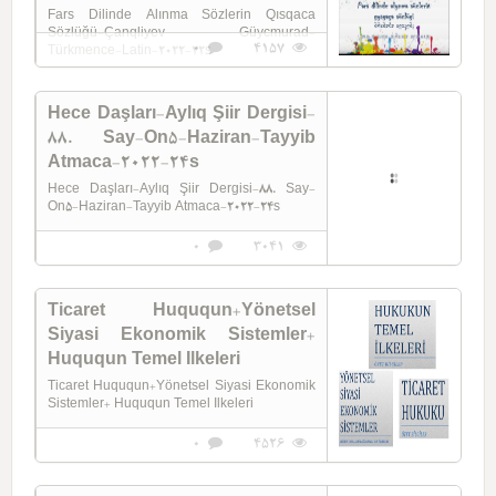
Fars Dilinde Alınma Sözlerin Qısqaca
Sözlüğü-Çanqliyev Güycmurad-
0
4157
Türkmence-Latin-2022-22s
Hece Daşları-Aylıq Şiir Dergisi-
88. Say-On5-Haziran-Tayyib
Atmaca-2022-24s
Hece Daşları-Aylıq Şiir Dergisi-88. Say-
On5-Haziran-Tayyib Atmaca-2022-24s
0
3041
Ticaret Huququn+Yönetsel
Siyasi Ekonomik Sistemler+
Huququn Temel Ilkeleri
Ticaret Huququn+Yönetsel Siyasi Ekonomik
Sistemler+ Huququn Temel Ilkeleri
0
4526