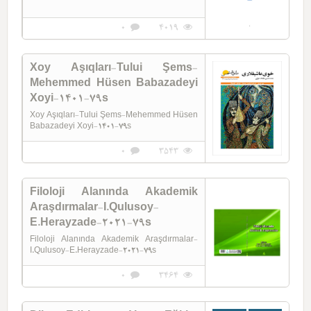
0
4019
Xoy Aşıqları-Tului Şems-
Mehemmed Hüsen Babazadeyi
Xoyi-1401-79s
Xoy Aşıqları-Tului Şems-Mehemmed Hüsen
Babazadeyi Xoyi-1401-79s
0
3543
Filoloji Alanında Akademik
Araşdırmalar-I.Qulusoy-
E.Herayzade-2021-79s
Filoloji Alanında Akademik Araşdırmalar-
I.Qulusoy-E.Herayzade-2021-79s
0
3464