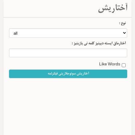
آختاریش
نوع :
آختارماق ایسته دیینیز کلمه نی یازینیز :
Like Words