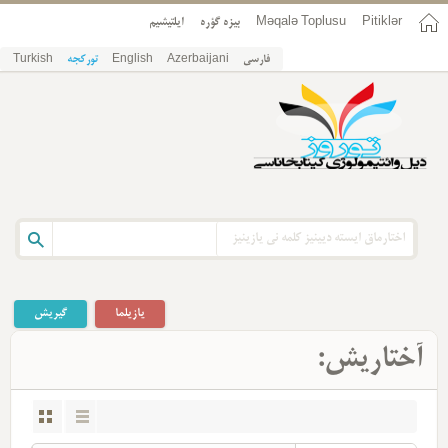
ایلتیشیم
بیزه گؤره
Məqalə Toplusu
Pitiklər
Turkish
تورکجه
English
Azerbaijani
فارسی
یازیلما
گیریش
آختاریش: