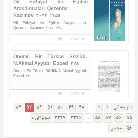
Dil Edbiyat Ve Eğitim
Araşdırmaları-Qezenfer
Kazımov-2022-145s
Dil Edbiyat Ve Eğitim Araşdırmaları-
Qezenfer Kazımov-2022-145s
0
3584
Önemli Bir Türkce Sözlük-
N.Akmal Ayyubi-Ebced-37s
Önemli Bir Türkce Sözlük-N.Akmal Ayyubi-
Ebced-37s
0
3449
54
53
52
51
50
49
48
...
2
1
« اؤنجه کی
سونراکی »
2327
2326
...
58
57
56
55
سئچماق