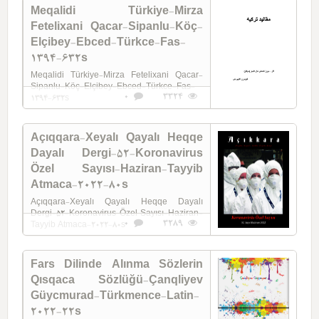
Meqalidi Türkiye-Mirza
Fetelixani Qacar-Sipanlu-Köç-
Elçibey-Ebced-Türkce-Fas-
1394-632s
Meqalidi Türkiye-Mirza Fetelixani Qacar-
Sipanlu-Köç-Elçibey-Ebced-Türkce-Fas-
0
3324
1394-632s
Açıqqara-Xeyalı Qayalı Heqqe
Dayalı Dergi-52-Koronavirus
Özel Sayısı-Haziran-Tayyib
Atmaca-2022-80s
Açıqqara-Xeyalı Qayalı Heqqe Dayalı
Dergi-52-Koronavirus Özel Sayısı-Haziran-
0
3289
Tayyib Atmaca-2022-80s
Fars Dilinde Alınma Sözlerin
Qısqaca Sözlüğü-Çanqliyev
Güycmurad-Türkmence-Latin-
2022-22s