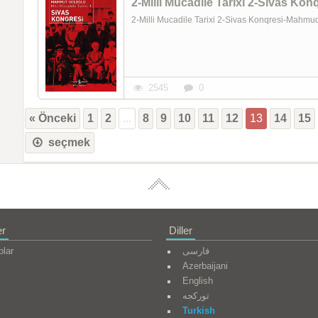
2-Milli Mucadile Tarixi 2-Sivas K
2-Milli Mucadile Tarixi 2-Sivas Konqresi-Mahm
2545
0
« Önceki
1
2
...
8
9
10
11
12
13
14
15
seçmek
er
Diller
plar
فارسی
Azerbaijani
English
تورکجه
Turkish