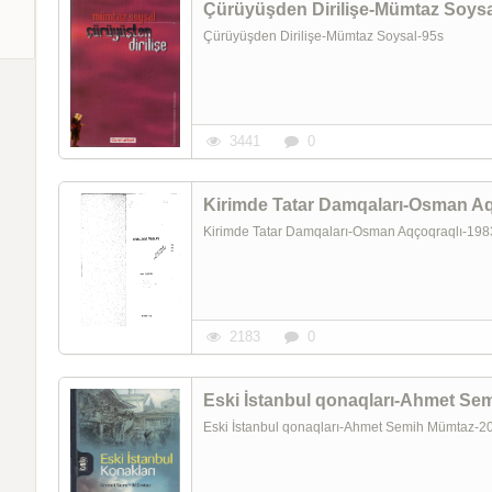
Çürüyüşden Dirilişe-Mümtaz Soysa
Çürüyüşden Dirilişe-Mümtaz Soysal-95s
3441
0
Kirimde Tatar Damqaları-Osman Aq
Kirimde Tatar Damqaları-Osman Aqçoqraqlı-19
2183
0
Eski İstanbul qonaqları-Ahmet Se
Eski İstanbul qonaqları-Ahmet Semih Mümtaz-