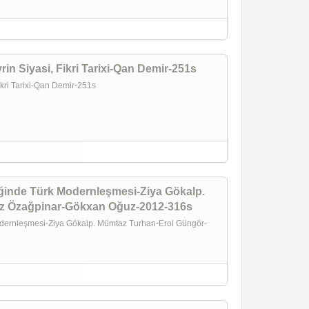
rin Siyasi, Fikri Tarixi-Qan Demir-251s
Fikri Tarixi-Qan Demir-251s
liğinde Türk Modernleşmesi-Ziya Gökalp.
z Özağpinar-Gökxan Oğuz-2012-316s
Modernleşmesi-Ziya Gökalp. Mümtaz Turhan-Erol Güngör-