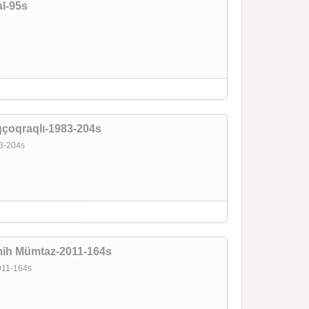
l-95s
çoqraqlı-1983-204s
83-204s
mih Mümtaz-2011-164s
2011-164s