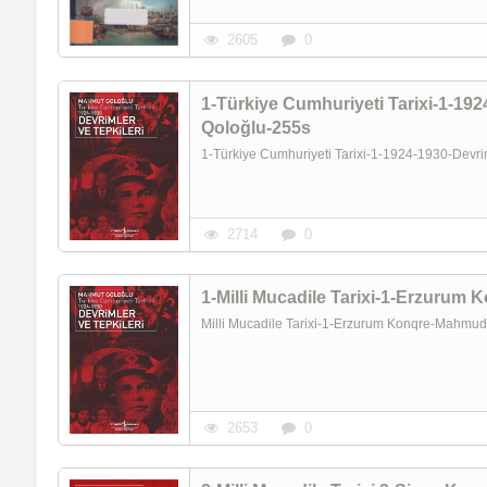
2605
0
1-Türkiye Cumhuriyeti Tarixi-1-19
Qoloğlu-255s
1-Türkiye Cumhuriyeti Tarixi-1-1924-1930-Dev
2714
0
1-Milli Mucadile Tarixi-1-Erzuru
Milli Mucadile Tarixi-1-Erzurum Konqre-Mahmu
2653
0