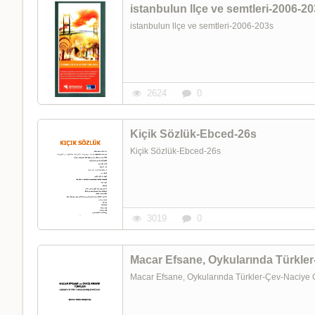
istanbulun llçe ve semtleri-2006-2
istanbulun llçe ve semtleri-2006-203s
2624
0
Kiçik Sözlük-Ebced-26s
Kiçik Sözlük-Ebced-26s
3019
0
Macar Efsane, Oykularında Türkl
Macar Efsane, Oykularında Türkler-Çev-Naciy