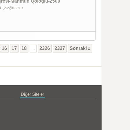
onqresi-Mahmud Qoloğlu-250s
ud Qoloğlu-250s
16
17
18
...
2326
2327
Sonraki »
Diğer Siteler