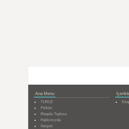
Ana Menu
İçerikl
TURUZ
Kita
Pitiklər
Məqalə Toplusu
Hakkımızda
İletişim