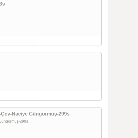
03s
er-Çev-Naciye Güngörmüş-299s
e Güngörmüş-299s