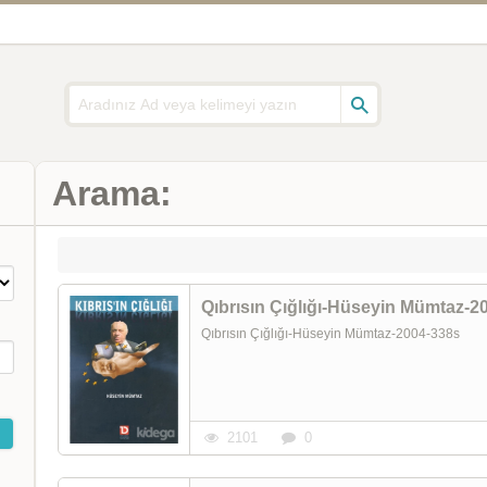
Arama:
Qıbrısın Çığlığı-Hüseyin Mümtaz-2
Qıbrısın Çığlığı-Hüseyin Mümtaz-2004-338s
2101
0