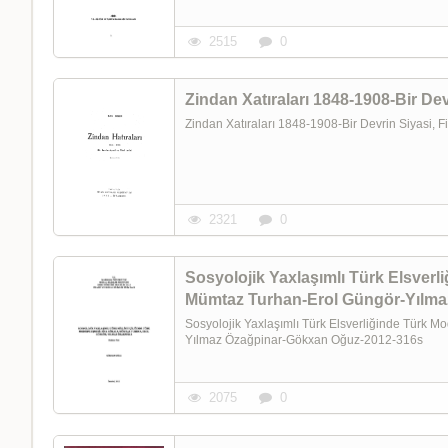
2515
0
Zindan Xatıraları 1848-1908-Bir Dev
Zindan Xatıraları 1848-1908-Bir Devrin Siyasi, 
2321
0
Sosyolojik Yaxlaşımlı Türk Elsver
Mümtaz Turhan-Erol Güngör-Yılma
Sosyolojik Yaxlaşımlı Türk Elsverliğinde Türk 
Yılmaz Özağpinar-Gökxan Oğuz-2012-316s
2075
0