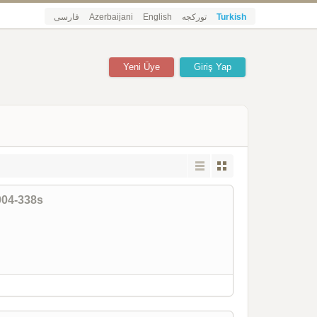
فارسی
Azerbaijani
English
تورکجه
Turkish
Yeni Üye
Giriş Yap
004-338s