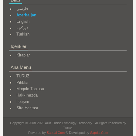
فارسی
Azerbaijani
English
تورکجه
Turkish
İçerikler
Kitaplar
Ana Menu
TURUZ
Pitiklər
Məqalə Toplusu
Hakkımızda
İletişim
Site Haritası
Copyright © 2008-2026 Arın Turkic Etimology Dictionary - All rights reserved by
Turuz.
Powered by
Sapdal.Com
© Developed by
Sapdal.Com