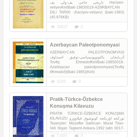
تاریخی حاجی یف-ولی یف Haciyev-
veliyevKirilBaki-19830019-AZƏRBAYCAN
DILI TARIXI -(haciyev-veliyev) (baki-1983)
(45.976KB)
10627
0
Azerbaycan Paleotponomyasi
AZERBAYCAN PALEOTPONOMYASI
آذربایجان پالئوتوپونیمیاسی-توفیق احمداوف
Tovfiq EhmedofKirilBaki-19850018-
Azərbaycan paleotponomyasi(Tovfiq
Əhmədof)(Baki-1985)(Kiril)
6228
0
Pratik-Türkce-Özbekce
Konuşma Kilavuzu
PRATIK TÜRKCE-ÖZBEKCE KONUŞMA
KILAVUZU تورکجه اؤزبکجه کونوشوق قیلاووزو
Teyerçiler: Müzəffər Salihcan- Murat Tilav-
Veli Nişan Taşkent-Ankara-1992 latin 0017-
Pratik Türkce-Özbekce Konuşma Kilavuzu
17931
0