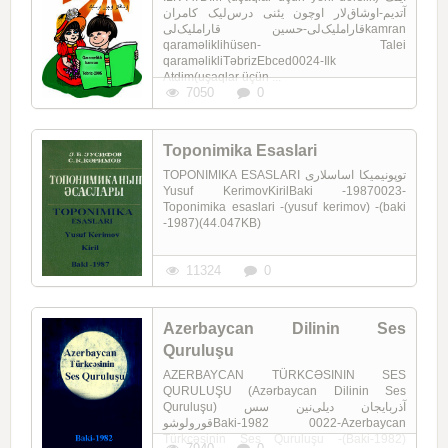
آتدیم-اوشاق‌لار اوچون یئنی درس‌لیک کامران
قاراملیک‌لی-حسین قاراملیک‌لیkamran
qaraməliklihüsen- Talei
qaraməlikliTəbrizEbced0024-Ilk
Atdim(uşaqlar üçün ...
7050
0
Toponimika Esaslari
TOPONIMIKA ESASLARI توپونیمیکا اساسلاری
Yusuf KerimovKirilBaki -19870023-
Toponimika esaslari -(yusuf kerimov) -(baki
-1987)(44.047KB)
11324
0
Azerbaycan Dilinin Ses
Quruluşu
AZERBAYCAN TÜRKCƏSININ SES
QURULUŞU (Azərbaycan Dilinin Ses
Quruluşu) آذربایجان دیلی‌نین سس
قورولوشوBaki-1982 0022-Azerbaycan
Türkcəsinin Ses Quruluşu -(Baki-1982)