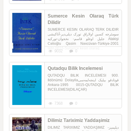
Sumerce Kesin Olaraq Türk
Dilidir
SUMERCE KESIN OLARAQ TERK DILIDIR
سومئرجه کسین اولا‌راق تورک دیلی‌دیر-آتاکیشی
جلیل اوغلو قاسم- نخجوان-تورکیه Atakişi
Cəlioğlu Qasim Nəxcüvan-Türkiyə-2001
latin 0016-Sumerce kesin olaraq ...
9032
0
Qutadqu Bilik Incelemesi
QUTADQU BILIK INCELEMESI 900.
Ildönümü Dolayilaقوتادقو بیلیک اینجه‌لمه‌سی
Ankara-1995 0015-QUTADQU BILIK
INCELEMESI(DILAÇAR)
7368
0
Dilimiz Tariximiz Yaddaşimiz
DILIMIZ TARIXIMIZ YADDAŞIMIZ دیلیمیز-