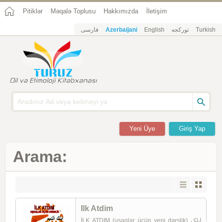
Pitiklər
Məqalə Toplusu
Hakkımızda
İletişim
فارسی
Azerbaijani
English
تورکجه
Turkish
Yeni Üye
Giriş Yap
Arama:
Ilk Atdim
İLK ATDIM (uşaqlar üçün yeni dərslik) ایلک