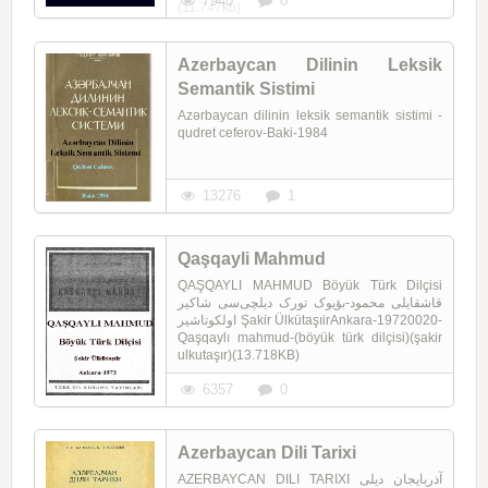
7940
0
(11.747kb)
Azerbaycan Dilinin Leksik
Semantik Sistimi
Azərbaycan dilinin leksik semantik sistimi -
qudret ceferov-Baki-1984
13276
1
Qaşqayli Mahmud
QAŞQAYLI MAHMUD Böyük Türk Dilçisi
قاشقایلی محمود-بؤیوک تورک دیلچی‌سی شاکیر
اولکوتاشیر Şakir ÜlkütaşıirAnkara-19720020-
Qaşqaylı mahmud-(böyük türk dilçisi)(şakir
ulkutaşır)(13.718KB)
6357
0
Azerbaycan Dili Tarixi
AZERBAYCAN DILI TARIXI آذربایجان دیلی