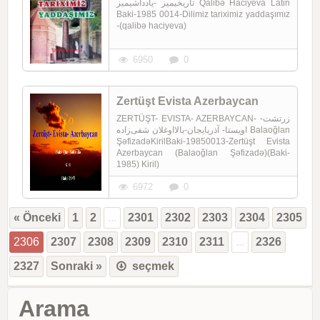
تاریخیمیز -یادداشیمیز Qalibə Haciyeva Latin
Baki-1985 0014-Dilimiz tariximiz yaddaşımız
-(qalibə haciyeva)
6950
0
Zertüşt Evista Azerbaycan
ZERTÜŞT- EVISTA- AZERBAYCAN- زرتشت-
اویستا- آذربایجان-بالااوغلان شفی‌زاده Balaoğlan
ŞəfizadəKirilBaki-19850013-Zertüşt Evista
Azerbaycan (Balaoğlan Şəfizadə)(Baki-
1985) Kiril)
6972
0
« Önceki
1
2
...
2301
2302
2303
2304
2305
2306
2307
2308
2309
2310
2311
...
2326
2327
Sonraki »
seçmek
Arama