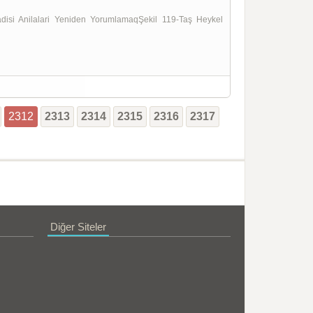
i Anilalari Yeniden YorumlamaqŞekil 119-Taş Heykel
2312
2313
2314
2315
2316
2317
Diğer Siteler