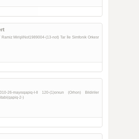
rt
z MirişliNot1989004-(13-not) Tar İle Simfonik Orkesr
26-mayısqapiq-I-II 120-(1)orxun (Orhon) Bildiriler
itabi(qapiq-2-)