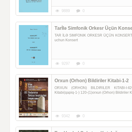
9889
0
Tarİlə Simfonik Orkesr Üçün Konse
TAR İLƏ SIMFONIK ORKESR ÜÇÜN KONSERT Rami
uchun Konsert
9297
0
Orxun (Orhon) Bildiriler Kitabi-1-2
ORXUN (ORHON) BILDIRILER KITABI-I-II2010-
Kitabi(qapiq-1-) 120-(1)orxun (Orhon) Bildiriler K
9342
0