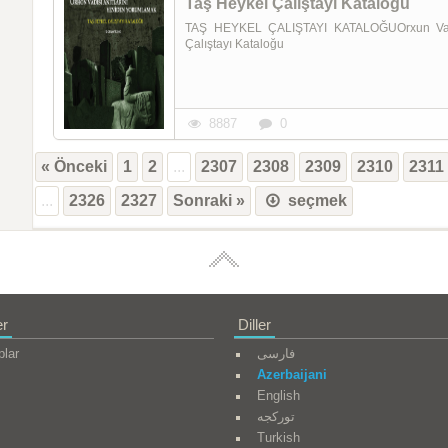
Taş Heykel Çalıştayı Kataloğu
TAŞ HEYKEL ÇALIŞTAYI KATALOĞUOrxun Vadis
Çalıştayı Kataloğu
8887
0
« Önceki
1
2
...
2307
2308
2309
2310
2311
...
2326
2327
Sonraki »
seçmek
er
Diller
plar
فارسی
Azerbaijani
English
تورکجه
Turkish