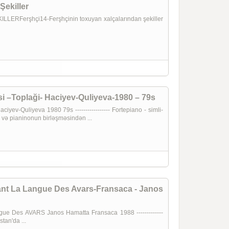
Şekiller
Ferşhçi14-Ferşhçinin toxuyan xalçalarından şekiller
i –Toplaği- Haciyev-Quliyeva-1980 – 79s
yev-Quliyeva 1980 79s ----------------- Fortepiano - simli-
al və pianinonun birləşməsindən ...
ant La Langue Des Avars-Fransaca - Janos
ue Des AVARS Janos Hamatta Fransaca 1988 -------------
tan'da ...