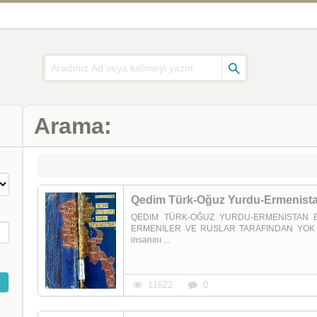
Arama:
Qedim Türk-Oğuz Yurdu-Ermenistan -
QEDIM TÜRK-OĞUZ YURDU-ERMENISTAN Eziz E
ERMENİLER VE RUSLAR TARAFINDAN YOK ED
insanını ...
11622
0