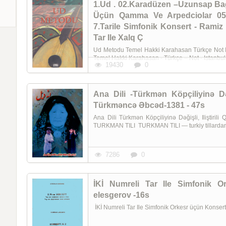
1.Ud . 02.Karadüzen –Uzunsap Bağ
Üçün Qamma Ve Arpedciolar 05. 
7.Tarile Simfonik Konsert - Ramiz
Tar Ile Xalq Ç
Ud Metodu Temel Hakki Karahasan Türkçe Not Istan
Temel Hakki Karahasan - Türkçe – Not - Istanbu
19430
0
Ana Dili -Türkmən Köpçiliyinə Dəğ
Türkməncə Əbcəd-1381 - 47s
Ana Dili Türkmən Köpçiliyinə Dəğişli, Iliştiri
TURKMAN TILI TURKMAN TILI — turkiy tillardan b
7286
0
İKİ Numreli Tar Ile Simfonik Or
elesgerov -16s
İKİ Numreli Tar Ile Simfonik Orkesr üçün Konse