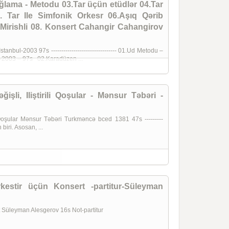
lama - Metodu 03.Tar üçün etüdlər 04.Tar
Tar Ile Simfonik Orkesr 06.Aşıq Qərib
 Mirishli 08. Konsert Cahangir Cahangirov
bul-2003 97s -------------------------------- 01.Ud Metodu –
l-2003 – 97s 02.Karadüzen ...
işli, Iliştirili Qoşular - Mənsur Təbəri -
li Qoşular Mənsur Təbəri Turkməncə bced 1381 47s ---------
iri. Asosan, ...
kestir üçün Konsert -partitur-Süleyman
rt Süleyman Alesgerov 16s Not-partitur