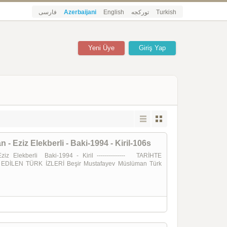
فارسی
Azerbaijani
English
تورکجه
Turkish
Yeni Üye
Giriş Yap
 Eziz Elekberli - Baki-1994 - Kiril-106s
lekberli Baki-1994 - Kiril -------------- TARİHTE
İLEN TÜRK İZLERİ Beşir Mustafayev Müslüman Türk