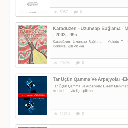
8087
0
Karadüzen –Uzunsap Bağlama - Me
- 2003 - 99s
Karadüzen -Uzunsap Bağlama - Metodu Temel
Konuyla ilgili Pitikler
20405
0
Tar Üçün Qamma Ve Arpejyolar -Ek
Tar Üçün Qamma Ve Arpejyolar Ekrem Memmedli Te
music konuyla ilgili pitikler
11618
0