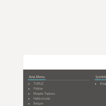
Ana Menu
İçerikl
TURUZ
Kita
Pitiklər
Məqalə Toplusu
Hakkımızda
İletişim