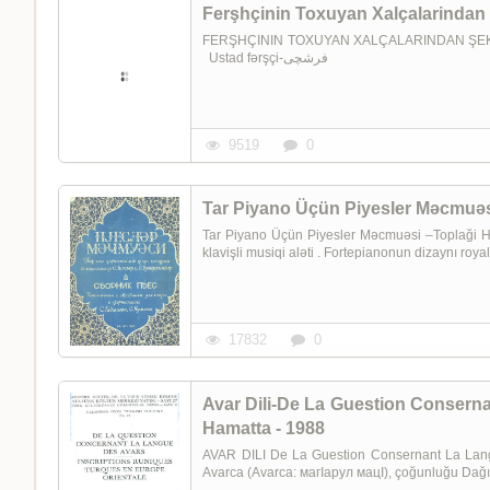
Ferşhçinin Toxuyan Xalçalarindan 
FERŞHÇININ TOXUYAN XALÇALARINDAN ŞEKILLER
Ustad fərşçi-فرشچی
9519
0
Tar Piyano Üçün Piyesler Məcmuəs
Tar Piyano Üçün Piyesler Məcmuəsi –Toplaği Haci
klavişli musiqi aləti . Fortepianonun dizaynı roy
17832
0
Avar Dili-De La Guestion Consern
Hamatta - 1988
AVAR DILI De La Guestion Consernant La Lang
Avarca (Avarca: магӀарул мацӀ), çoğunluğu Dağıs